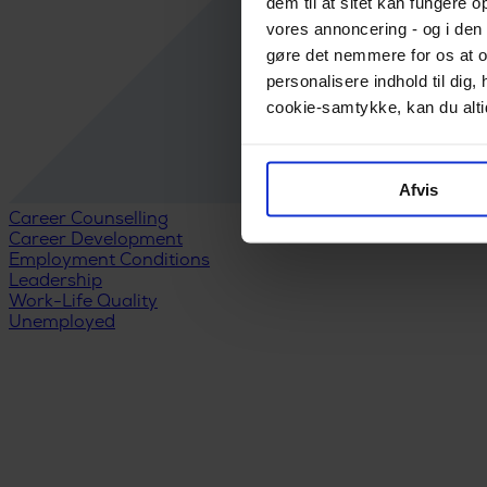
dem til at sitet kan fungere o
vores annoncering - og i den 
gøre det nemmere for os at o
personalisere indhold til di
cookie-samtykke, kan du altid
Afvis
Career Counselling
Career Development
Employment Conditions
Leadership
Work-Life Quality
Unemployed