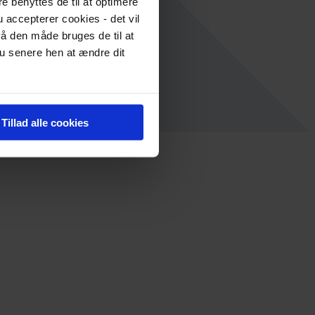
re benyttes de til at optimere
 accepterer cookies - det vil
å den måde bruges de til at
du senere hen at ændre dit
Tillad alle cookies