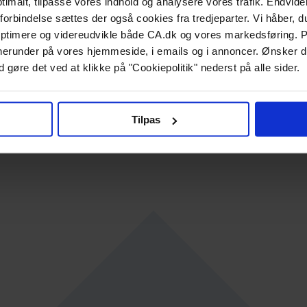
ptimalt, tilpasse vores indhold og analysere vores trafik. Endvide
forbindelse sættes der også cookies fra tredjeparter. Vi håber, du
ptimere og videreudvikle både CA.dk og vores markedsføring. P
g, herunder på vores hjemmeside, i emails og i annoncer. Ønsker 
 gøre det ved at klikke på "Cookiepolitik" nederst på alle sider.
Tilpas