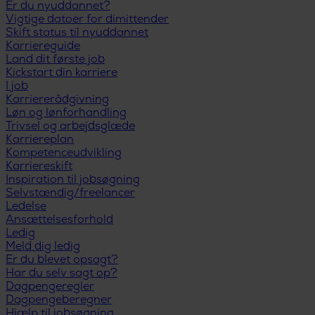
Er du nyuddannet?
Vigtige datoer for dimittender
Skift status til nyuddannet
Karriereguide
Land dit første job
Kickstart din karriere
I job
Karriererådgivning
Løn og lønforhandling
Trivsel og arbejdsglæde
Karriereplan
Kompetenceudvikling
Karriereskift
Inspiration til jobsøgning
Selvstændig/freelancer
Ledelse
Ansættelsesforhold
Ledig
Meld dig ledig
Er du blevet opsagt?
Har du selv sagt op?
Dagpengeregler
Dagpengeberegner
Hjælp til jobsøgning