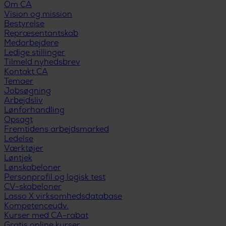
Om CA
Vision og mission
Bestyrelse
Repræsentantskab
Medarbejdere
Ledige stillinger
Tilmeld nyhedsbrev
Kontakt CA
Temaer
Jobsøgning
Arbejdsliv
Lønforhandling
Opsagt
Fremtidens arbejdsmarked
Ledelse
Værktøjer
Løntjek
Lønskabeloner
Personprofil og logisk test
CV-skabeloner
Lasso X virksomhedsdatabase
Kompetenceudv.
Kurser med CA-rabat
Gratis online kurser