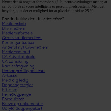
Nytter det så noget at forberede sig? Ja, neuro-psykologer mener, at
ca. 50-75 % af vores intelligens er personlighedsbestemt. Men det
betyder jo, at der er mulighed for at påvirke de sidste 25 %.
Fandt du ikke det, du ledte efter?
Medlemskab
Bliv medlem
Medlemsfordele
Gratis studiemedlem
Kontingentsatser
Anbefal nyt CA-medlem
Medlemstilbud
CA Advokathjælp
CA Lønsikring
Karrierådgivning
Personprofiltype-tests
A-kasse
Meld dig ledig
Dagpengeregler
Efterløn
Feriedagpenge
Formularer
Breve og dokumenter
Udfyld dagpengekort