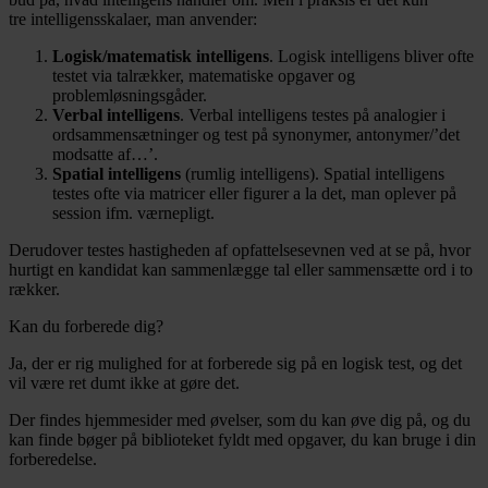
tre intelligensskalaer, man anvender:
Logisk/matematisk intelligens
. Logisk intelligens bliver ofte
testet via talrækker, matematiske opgaver og
problemløsningsgåder.
Verbal intelligens
. Verbal intelligens testes på analogier i
ordsammensætninger og test på synonymer, antonymer/’det
modsatte af…’.
Spatial intelligens
(rumlig intelligens). Spatial intelligens
testes ofte via matricer eller figurer a la det, man oplever på
session ifm. værnepligt.
Derudover testes hastigheden af opfattelsesevnen ved at se på, hvor
hurtigt en kandidat kan sammenlægge tal eller sammensætte ord i to
rækker.
Kan du forberede dig?
Ja, der er rig mulighed for at forberede sig på en logisk test, og det
vil være ret dumt ikke at gøre det.
Der findes hjemmesider med øvelser, som du kan øve dig på, og du
kan finde bøger på biblioteket fyldt med opgaver, du kan bruge i din
forberedelse.