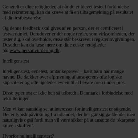
Generelt er dine rettigheder, at når du er blevet testet i forbindelse
med rekruttering, kan du kræve at få en tilbagemelding på resultatet
af din testbesvarelse.
Og denne feedback skal gives af en person, der er certificeret i
testværktøjet. Derudover er der nogle regler, som virksomheden, der
tester dig, skal overholde, disse står beskrevet i registerlovgivningen.
Desuden kan du læse mere om dine etiske rettigheder
på:
www.personvurdering.dk
.
Intelligenstest
Intelligenstest, evnetest, omtankeprøver – kært barn har mange
navne. De dækker over afprøvning af ansøgerens ofte logiske
kapaciteter og ofte ligeledes evnen til at bevare roen under pres.
Disse typer test er ikke helt så udbredt i Danmark i forbindelse med
rekrutteringer.
Men vi kan samtidig se, at interessen for intelligenstest er stigende.
Det er typisk påvirkning fra udlandet, der her gør sig gældende, men
naturligvis også fordi man vil være sikker på at ansætte de ’skarpeste
knive i skuffen’.
Hvorfor nu intelligenstest?