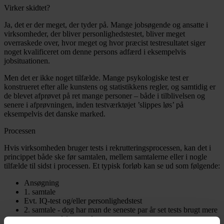
Virker skidtet?
Ja, det er der meget, der tyder på. Mange jobsøgende og ansatte i
virksomheder, der bliver personlighedstestet, bliver meget
overraskede over, hvor meget og hvor præcist testresultatet siger
noget kvalificeret om denne persons adfærd i eksempelvis
jobsituationen.
Men det er ikke noget tilfælde. Mange psykologiske test er
konstrueret efter alle kunstens og statistikkens regler, og samtidig er
de blevet afprøvet på ret mange personer – både i tilblivelsen og
senere i afprøvningen, inden testværktøjet ’slippes løs’ på
eksempelvis det danske marked.
Processen
Hvis virksomheden bruger tests i rekrutteringsprocessen, kan det i
princippet både ske før samtalen, mellem samtalerne eller i nogle
tilfælde til sidst i processen. Et typisk forløb kan se ud som følgende:
Ansøgning
1. samtale
Evt. IQ-test og/eller personlighedstest
2. samtale - dog har man de seneste par år set tests brugt mere
og mere ved 1. samtale