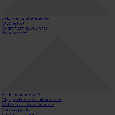
A-kasse for studerende
Studiestart
Snart færdiguddannet
Nyuddannet
Er du nyuddannet?
Vigtige datoer for dimittender
Skift status til nyuddannet
Karriereguide
Land dit første job