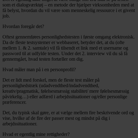
som et dialogværktøj – en metode der hjælper virksomheden med at
få belyst, hvordan du vil være som menneskelig ressource i et givent
job.
Hvordan foregår det?
Oftest gennemføres personlighedstesten i første omgang elektronisk.
Da de fleste testsystemer er webbaseret, betyder det, at du (ofte
mellem 1. & 2. samtale) vil få tilsendt et link med et username og
password til at udfylde testen. Under det 2. interview vil du så få
gennemgået, hvad testen fortæller om dig.
Hvad måler man på i en personprofil?
Det er lidt med forskel, men de fleste test måler på
personlighedstræk (udadvendthed/indadvendthed,
kreativ/pragmatisk, følelsesmæssig stabilitet/ mere følelsesmæssig
påvirkelig…) eller adfærd i arbejdssituationer og/eller personlige
præferencer.
Det, du typisk skal gøre, er at vælge mellem fire beskrivende ord og
vise, hvilke af de fire der passer mest og mindst på dig i
arbejdssituationer.
Hvad er egentlig mine rettigheder?