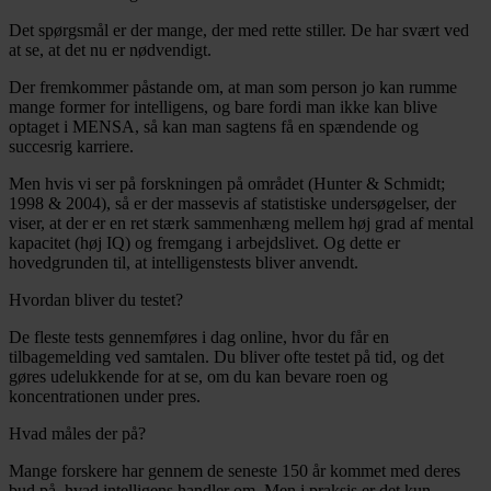
Det spørgsmål er der mange, der med rette stiller. De har svært ved
at se, at det nu er nødvendigt.
Der fremkommer påstande om, at man som person jo kan rumme
mange former for intelligens, og bare fordi man ikke kan blive
optaget i MENSA, så kan man sagtens få en spændende og
succesrig karriere.
Men hvis vi ser på forskningen på området (Hunter & Schmidt;
1998 & 2004), så er der massevis af statistiske undersøgelser, der
viser, at der er en ret stærk sammenhæng mellem høj grad af mental
kapacitet (høj IQ) og fremgang i arbejdslivet. Og dette er
hovedgrunden til, at intelligenstests bliver anvendt.
Hvordan bliver du testet?
De fleste tests gennemføres i dag online, hvor du får en
tilbagemelding ved samtalen. Du bliver ofte testet på tid, og det
gøres udelukkende for at se, om du kan bevare roen og
koncentrationen under pres.
Hvad måles der på?
Mange forskere har gennem de seneste 150 år kommet med deres
bud på, hvad intelligens handler om. Men i praksis er det kun