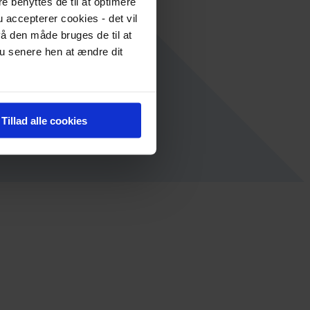
re benyttes de til at optimere
 accepterer cookies - det vil
å den måde bruges de til at
du senere hen at ændre dit
Tillad alle cookies