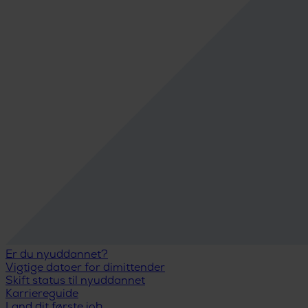
Er du nyuddannet?
Vigtige datoer for dimittender
Skift status til nyuddannet
Karriereguide
Land dit første job