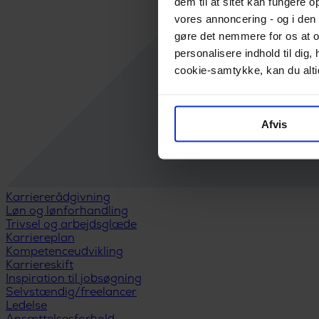
dem til at sitet kan fungere o
vores annoncering - og i den 
gøre det nemmere for os at o
personalisere indhold til di
cookie-samtykke, kan du altid
Afvis
Karriererådgivning
Løn og lønforhandling
Trivsel og arbejdsglæde
Karriereplan
Kompetenceudvikling
Karriereskift
Inspiration til jobsøgning
Selvstændig/freelancer
Ledelse