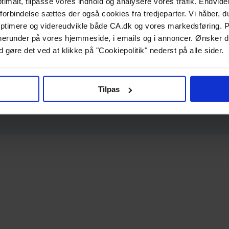
ptimalt, tilpasse vores indhold og analysere vores trafik. Endvide
forbindelse sættes der også cookies fra tredjeparter. Vi håber, du
ptimere og videreudvikle både CA.dk og vores markedsføring. P
g, herunder på vores hjemmeside, i emails og i annoncer. Ønsker 
 gøre det ved at klikke på "Cookiepolitik" nederst på alle sider.
Tilpas