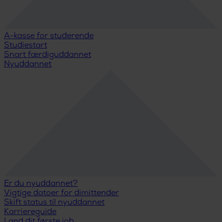
A-kasse for studerende
Studiestart
Snart færdiguddannet
Nyuddannet
Er du nyuddannet?
Vigtige datoer for dimittender
Skift status til nyuddannet
Karriereguide
Land dit første job