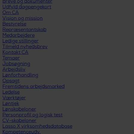
Breve og dokumenter
Udfyld dagpengekort
Om CA
Vision og mission
Bestyrelse
Repræsentantskab
Medarbejdere
Ledige stillinger
Tilmeld nyhedsbrev
Kontakt CA
Temaer
Jobsøgning
Arbejdsliv
Lønforhandling
Opsagt
Fremtidens arbejdsmarked
Ledelse
Værktøjer
Løntjek
Lønskabeloner
Personprofil og logisk test
CV-skabeloner
Lasso X virksomhedsdatabase
Kompetenceudv.