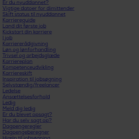
Er du nyuddannet?
Vigtige datoer for dimittender
Skift status til nyuddannet
Karriereguide
Land dit første job
Kickstart din karriere
I job
Karriererådgivning
Løn og lønforhandling
Trivsel og arbejdsglæde
Karriereplan
Kompetenceudvikling
Karriereskift
Inspiration til jobsøgning
Selvstændig/freelancer
Ledelse
Ansættelsesforhold
Ledig
Meld dig ledig
Er du blevet opsagt?
Har du selv sagt op?
Dagpengeregler
Dagpengeberegner
Hjælp til jobsøgning