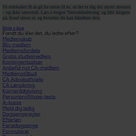
Få redskaber til at gå fra stress til ro, så det er dig der styrer stressen
– og ikke omvendt. Læs e-bogen 'Stresshåndtering' og bliv klogere
på, hvad stress er, og hvordan du kan håndtere den.
Hent e-bog
Fandt du ikke det, du ledte efter?
Medlemskab
Bliv medlem
Medlemsfordele
Gratis studiemedlem
Kontingentsatser
Anbefal nyt CA-medlem
Medlemstilbud
CA Advokathjælp
CA Lønsikring
Karrierådgivning
Personprofiltype-tests
A-kasse
Meld dig ledig
Dagpengeregler
Efterløn
Feriedagpenge
Formularer