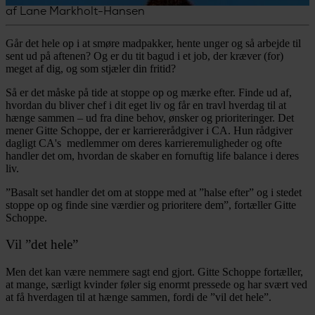
af
Lane Markholt-Hansen
Går det hele op i at smøre madpakker, hente unger og så arbejde til
sent ud på aftenen? Og er du tit bagud i et job, der kræver (for)
meget af dig, og som stjæler din fritid?
Så er det måske på tide at stoppe op og mærke efter. Finde ud af,
hvordan du bliver chef i dit eget liv og får en travl hverdag til at
hænge sammen – ud fra dine behov, ønsker og prioriteringer. Det
mener Gitte Schoppe, der er karriererådgiver i CA. Hun rådgiver
dagligt CA's medlemmer om deres karrieremuligheder og ofte
handler det om, hvordan de skaber en fornuftig life balance i deres
liv.
”Basalt set handler det om at stoppe med at ”halse efter” og i stedet
stoppe op og finde sine værdier og prioritere dem”, fortæller Gitte
Schoppe.
Vil ”det hele”
Men det kan være nemmere sagt end gjort. Gitte Schoppe fortæller,
at mange, særligt kvinder føler sig enormt pressede og har svært ved
at få hverdagen til at hænge sammen, fordi de ”vil det hele”.