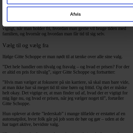
Du kan fx finde ud af, hvad der er de vigtigste opgaver på job og
undersøge, om der er andre, der kan få de andre opgaver, eller om
noget kan skæres fra.
Afvis
I forhold til fritiden er det en god idé at finde ud af, hvad der er
vigtigt, når man holder fri, hvordan man gerne vil bruge tiden med
familien, og hvornår og hvordan man får tid til sig selv.
Vælg til og vælg fra
Ifølge Gitte Schoppe er man nødt til at tænke over alle sine valg.
”Det hele handler om tilvalg og fravalg – og hvad er prisen? For der
er altid en pris for tilvalg”, siger Gitte Schoppe og fortsætter:
”Hvis man vælger at fokusere på sin karriere, så skal man bare vide,
at man ikke har så meget tid til sine børn og fritid. Og det er måske
helt okay. Det vigtige er, at man finder ud af, hvad der er vigtigt for
mig lige nu, og hvad er prisen, når jeg vælger noget til”, fortæller
Gitte Schoppe.
Hun oplever at dette ”lederskab” i mange tilfælde er erstattet af en
automatpilot, hvor folk går på job som de bør og gør – uden at de
har taget aktive, bevidste valg.