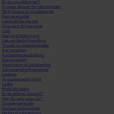
Er du nyuddannet?
Vigtige datoer for dimittender
Skift status til nyuddannet
Karriereguide
Land dit første job
Kickstart din karriere
I job
Karriererådgivning
Løn og lønforhandling
Trivsel og arbejdsglæde
Karriereplan
Kompetenceudvikling
Karriereskift
Inspiration til jobsøgning
Selvstændig/freelancer
Ledelse
Ansættelsesforhold
Ledig
Meld dig ledig
Er du blevet opsagt?
Har du selv sagt op?
Dagpengeregler
Dagpengeberegner
Hjælp til jobsøgning