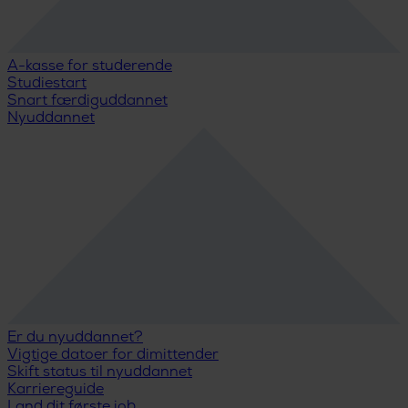
A-kasse for studerende
Studiestart
Snart færdiguddannet
Nyuddannet
Er du nyuddannet?
Vigtige datoer for dimittender
Skift status til nyuddannet
Karriereguide
Land dit første job