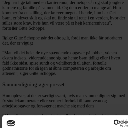
”Jeg har lige talt med en karrieremor, der netop står og skal jonglere
karriere og familie på samme tid. Og dem er der jo mange af. Hun
kommer fra en stilling, der kræver meget af hende, hun har fået
børn, er blevet skilt og skal nu finde sig til rette i en verden, hvor der
stilles store krav, hvis hun vil være på et højt karriereniveau”,
fortæller Gitte Schoppe.
Ifølge Gitte Schoppe går det ofte galt, fordi man ikke får prioriteret
det, der er vigtigt
”Man vil det hele, de nye spændende opgaver på jobbet, yde en
ekstra indsats, videreuddanne sig og hente børn tidligt eller i hvert
fald ikke sidst, spise sundt og veltilberedt til aften, fortælle
godnathistorie for så igen at åbne computeren og arbejde om
aftenen”, siger Gitte Schoppe.
Sammenligning øger presset
Hun oplever, at det er særligt svært, hvis man sammenligner sig med
fx studiekammerater eller venner i forhold til lønniveau og
arbejdsopgaver og forsøger at matche sig med dem
”Man vil gerne være den, der fortæller de spændende historier fra
job, men også den, der har bygget det nye hus og har de fede
udlandsrejser. Man vil både karriere og familie, men kan i bund og