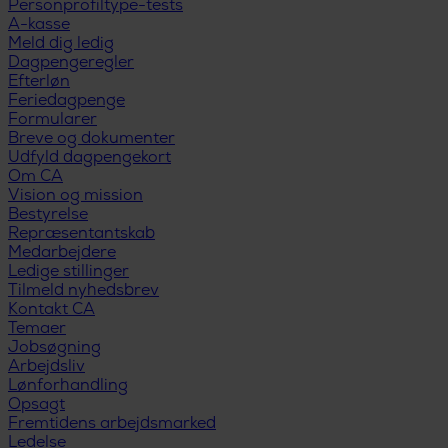
Personprofiltype-tests
A-kasse
Meld dig ledig
Dagpengeregler
Efterløn
Feriedagpenge
Formularer
Breve og dokumenter
Udfyld dagpengekort
Om CA
Vision og mission
Bestyrelse
Repræsentantskab
Medarbejdere
Ledige stillinger
Tilmeld nyhedsbrev
Kontakt CA
Temaer
Jobsøgning
Arbejdsliv
Lønforhandling
Opsagt
Fremtidens arbejdsmarked
Ledelse