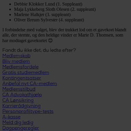
Debbie Klokker Lund (1. Suppleant)
Maja Lykkeberg Sloth Olesen (2. suppleant)
Marlene Halkjer (3. suppleant)
Oliver Breum Sylvester (4. suppleant)
I forbindelse med valget, blev der trukket lod om et gavekort blandt
alle, der stemte, og den heldige vinder er Marie D. Thomsen, som
har modtaget gavekortet 😊
Fandt du ikke det, du ledte efter?
Medlemskab
Bliv medlem
Medlemsfordele
Gratis studiemedlem
Kontingentsatser
Anbefal nyt CA-medlem
Medlemstilbud
CA Advokathjælp
CA Lønsikring
Karrierådgivning
Personprofiltype-tests
A-kasse
Meld dig ledig
Dagpengeregler