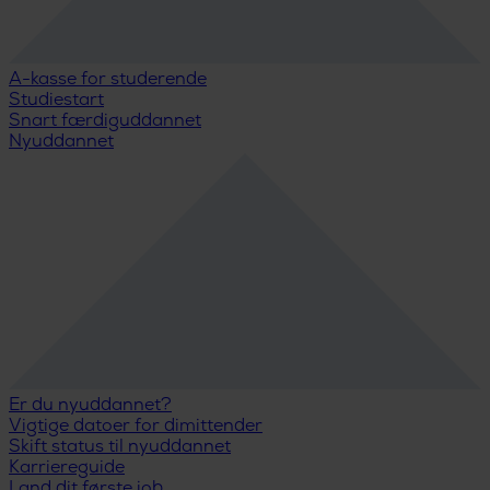
A-kasse for studerende
Studiestart
Snart færdiguddannet
Nyuddannet
Er du nyuddannet?
Vigtige datoer for dimittender
Skift status til nyuddannet
Karriereguide
Land dit første job