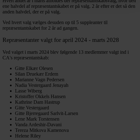
Hvert andet år i marts afholdes der repræsentantskabsvalg, hvor den
ene halvdel af repræsentantskabet er på valg. 2 år efter er det så den
anden halvdel, der er på valg.
Ved hvert valg vælges desuden op til 5 suppleanter til
repræsentantskabet for 2 år ad gangen.
Repræsentanter valgt for april 2024 - marts 2028
Ved valget i marts 2024 blev følgende 13 medlemmer valgt ind i
CA's repræsentantskab:
Gitte Elkær Olesen
Silan Druekær Erdem
Marianne Vagn Pedersen
Nadia Vestergaard Jenayah
Lasse Wiberg
Kristoffer Okkels Hansen
Kathrine Dam Hastrup
Gitte Vestergaard
Gitte Bjerregaard Sarlvit-Larsen
Lene Mark Torstensen
Vanda Ardeshir-Davani
Tereza Mitkova Kamenova
Helene Riley