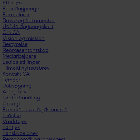
Efterløn
Feriedagpenge
Formularer
Breve og dokumenter
Udfyld dagpengekort
Om CA
Vision og mission
Bestyrelse
Repræsentantskab
Medarbejdere
Ledige stillinger
Tilmeld nyhedsbrev
Kontakt CA
Temaer
Jobsøgning
Arbejdsliv
Lønforhandling
Opsagt
Fremtidens arbejdsmarked
Ledelse
Værktøjer
Løntjek
Lønskabeloner
Personprofil og logisk test