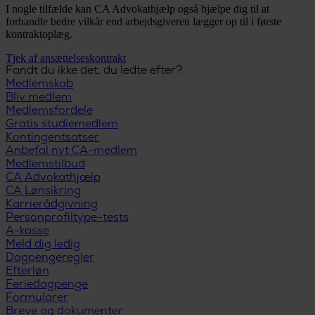
I nogle tilfælde kan CA Advokathjælp også hjælpe dig til at
forhandle bedre vilkår end arbejdsgiveren lægger op til i første
kontraktoplæg.
Tjek af ansættelseskontrakt
Fandt du ikke det, du ledte efter?
Medlemskab
Bliv medlem
Medlemsfordele
Gratis studiemedlem
Kontingentsatser
Anbefal nyt CA-medlem
Medlemstilbud
CA Advokathjælp
CA Lønsikring
Karrierådgivning
Personprofiltype-tests
A-kasse
Meld dig ledig
Dagpengeregler
Efterløn
Feriedagpenge
Formularer
Breve og dokumenter