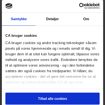
Er du nyuddannet?
Vigtige datoer for dimittender
Skift status til nyuddannet
Karriereguide
Samtykke
Detaljer
Om
Land dit første job
Kickstart din karriere
I job
Karriererådgivning
CA bruger cookies
Løn og lønforhandling
Trivsel og arbejdsglæde
CA bruger cookies og andre tracking-teknologier såsom
Karriereplan
pixels på vores hjemmeside og i emails sendt til dig. Vi
Kompetenceudvikling
bruger dem til at sitet kan fungere optimalt, tilpasse vores
Karriereskift
indhold og analysere vores trafik. Endvidere benyttes de
Inspiration til jobsøgning
Selvstændig/freelancer
til at optimere vores annoncering - og i den forbindelse
Ledelse
sættes der også cookies fra tredjeparter. Vi håber, du
Ansættelsesforhold
accepterer cookies - det vil gøre det nemmere for os at
Ledig
Meld dig ledig
optimere og videreudvikle både CA.dk og vores
Er du blevet opsagt?
markedsføring. På den måde bruges de til at
Har du selv sagt op?
personalisere indhold til dig, herunder på vores
Dagpengeregler
Tillad alle cookies
hjemmeside, i emails og i annoncer. Ønsker du senere
Dagpengeberegner
Hjælp til jobsøgning
hen at ændre dit cookie-samtykke, kan du altid gøre det