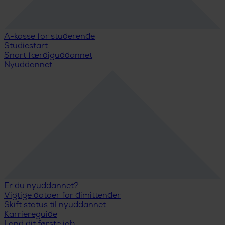
A-kasse for studerende
Studiestart
Snart færdiguddannet
Nyuddannet
Er du nyuddannet?
Vigtige datoer for dimittender
Skift status til nyuddannet
Karriereguide
Land dit første job