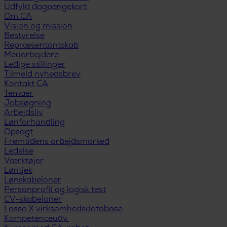
Udfyld dagpengekort
Om CA
Vision og mission
Bestyrelse
Repræsentantskab
Medarbejdere
Ledige stillinger
Tilmeld nyhedsbrev
Kontakt CA
Temaer
Jobsøgning
Arbejdsliv
Lønforhandling
Opsagt
Fremtidens arbejdsmarked
Ledelse
Værktøjer
Løntjek
Lønskabeloner
Personprofil og logisk test
CV-skabeloner
Lasso X virksomhedsdatabase
Kompetenceudv.