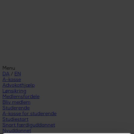
Menu
DA
/
EN
A-kasse
Advokathjælp
Lønsikring
Medlemsfordele
Bliv medlem
Studerende
A-kasse for studerende
Studiestart
Snart færdiguddannet
Nyuddannet