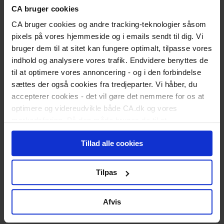
CA bruger cookies
CA bruger cookies og andre tracking-teknologier såsom
Advokathjælp - det enkle og billige
pixels på vores hjemmeside og i emails sendt til dig. Vi
alternativ til fagforening
bruger dem til at sitet kan fungere optimalt, tilpasse vores
indhold og analysere vores trafik. Endvidere benyttes de
Få juridisk sparring om alt fra kontrakter og lønforhandling til
til at optimere vores annoncering - og i den forbindelse
opsigelser. Slip for politiske dagsordener og få specialiseret hjælp til
din ansættelsesret gennem CA.
sættes der også cookies fra tredjeparter. Vi håber, du
accepterer cookies - det vil gøre det nemmere for os at
Se om CA Advokathjælp er noget for dig
optimere og videreudvikle både CA.dk og vores
Personlig og faglig udvikling
markedsføring. På den måde bruges de til at
Som medlem af CA får du bl.a. adgang til karriererådgivning,
personalisere indhold til dig, herunder på vores
værktøjer e-bøger samt webinarer og foredrag, så du kan udvikle dig
Tillad alle cookies
hjemmeside, i emails og i annoncer. Ønsker du senere
selv og dine kompetencer.
hen at ændre dit cookie-samtykke, kan du altid gøre det
E-bøger og booklets
ved at klikke på "Cookiepolitik" nederst på alle sider.
Tilpas
Stå stærkere - gå ikke glip af masser af e-bøger, booklets og
værktøjer, der kan styrke dig i din karriere.
Afvis
Uanset om du er jobsøgende eller i arbejde, er der masser af