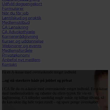
Udfyld dagpengekort
Formularer
Når du får job
Løntilskud og praktik
Medlemstilbud
CA Lønsikring
CA Advokathjælp
Karriererådgivning
Kurser og uddannelse
Webinarer og events
Medlemsfordele
Privatøkonomi
Anbefal nyt medlem
Kontakt
Få en A-kasse med overraskende meget indhold
...og stå stærkere både på jobbet og privat
I CA får du en a-kasse med overraskende meget indhold. En a-kasse
med medlemsfordele og rabatter du ellers typisk får via en
fagforening. CA tilbyder samtidig nogle enkle og billige tilvalg, så
du kan sikre dig hele vejen rundt – og spare penge ovenikøbet.