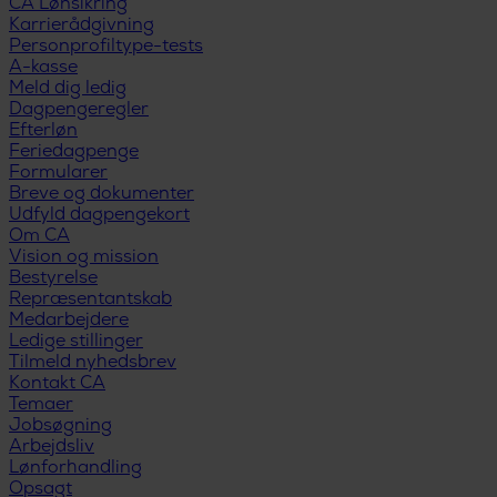
CA Lønsikring
Karrierådgivning
Personprofiltype-tests
A-kasse
Meld dig ledig
Dagpengeregler
Efterløn
Feriedagpenge
Formularer
Breve og dokumenter
Udfyld dagpengekort
Om CA
Vision og mission
Bestyrelse
Repræsentantskab
Medarbejdere
Ledige stillinger
Tilmeld nyhedsbrev
Kontakt CA
Temaer
Jobsøgning
Arbejdsliv
Lønforhandling
Opsagt