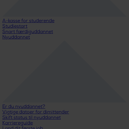
A-kasse for studerende
Studiestart
Snart færdiguddannet
Nyuddannet
Er du nyuddannet?
Vigtige datoer for dimittender
Skift status til nyuddannet
Karriereguide
Land dit første job