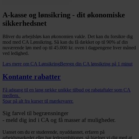
A-kasse og lønsikring - dit økonomiske
sikkerhedsnet
Bliver du arbejdsløs kan økonomien vakle. Det kan du forsikre dig
mod med CA Lønsikring. Så kan du få dækket op til 90% af din
nuværende løn med op til 45.000 kr. oven i dagpengene hver måned
ved ledighed.
Læs mere om CA Lønsikring
Beregn din CA lønsikring på 1 minut
Kontante rabatter
Få adgang til en lang række unikke tilbud og rabataftaler som CA
medlem.
Spar på alt fra kurser til mærkevarer.
Sig farvel til begrænsninger
- meld dig ind i CA og få masser af muligheder.
Uanset om du er studerende, nyuddannet, erfaren på
arbejdsmarkedet eller har lederambitioner, så hjælper vi dig med at