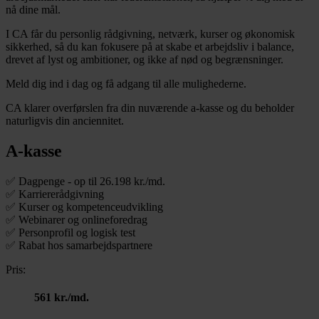
nå dine mål.
I CA får du personlig rådgivning, netværk, kurser og økonomisk
sikkerhed, så du kan fokusere på at skabe et arbejdsliv i balance,
drevet af lyst og ambitioner, og ikke af nød og begrænsninger.
Meld dig ind i dag og få adgang til alle mulighederne.
CA klarer overførslen fra din nuværende a-kasse og du beholder
naturligvis din anciennitet.
A-kasse
✅ Dagpenge - op til 26.198 kr./md.
✅ Karriererådgivning
✅ Kurser og kompetenceudvikling
✅ Webinarer og onlineforedrag
✅ Personprofil og logisk test
✅ Rabat hos samarbejdspartnere
Pris:
561 kr./md.