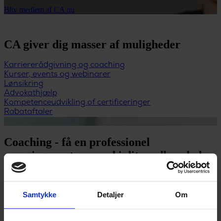
Bliv medlem af CA nu
CA giver dig masser af muligheder
Karriererådgivning og coaching
Kurser, events og webinarer
Lønsikring
Advokathjælp
Kompetenceudvikling of certificeringer
Rabataftaler
Coaching - få en professionel
sparringspartner med i dit medlemskab
Uanset om du har brug for at sparre om jobskifte, næste skridt i
karrieren eller hvordan du skaber balance mellem job og privatliv, så
kan du tale med en af vores karriererådgivere. Karriererådgivning er
Samtykke
Detaljer
Om
gratis for CA-medlemmer.
Se hvad du kan få ud af karriererådgivning