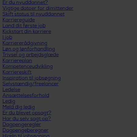
Er du nyuddannet?
Vigtige datoer for dimittender
Skift status til nyuddannet
Karriereguide
Land dit første job
Kickstart din karriere
I job
Karriererådgivning
Løn og lønforhandling
Trivsel og arbejdsglæde
Karriereplan
Kompetenceudvikling
Karriereskift
Inspiration til jobsøgning
Selvstændig/freelancer
Ledelse
Ansættelsesforhold
Ledig
Meld dig ledig
Er du blevet opsagt?
Har du selv sagt op?
Dagpengeregler
Dagpengeberegner
Hjælp til jobsøgning