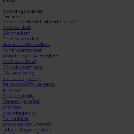
Marked og produkter
Gentofte
Fandt du ikke det, du ledte efter?
Medlemskab
Bliv medlem
Medlemsfordele
Gratis studiemedlem
Kontingentsatser
Anbefal nyt CA-medlem
Medlemstilbud
CA Advokathjælp
CA Lønsikring
Karrierådgivning
Personprofiltype-tests
A-kasse
Meld dig ledig
Dagpengeregler
Efterløn
Feriedagpenge
Formularer
Breve og dokumenter
Udfyld dagpengekort