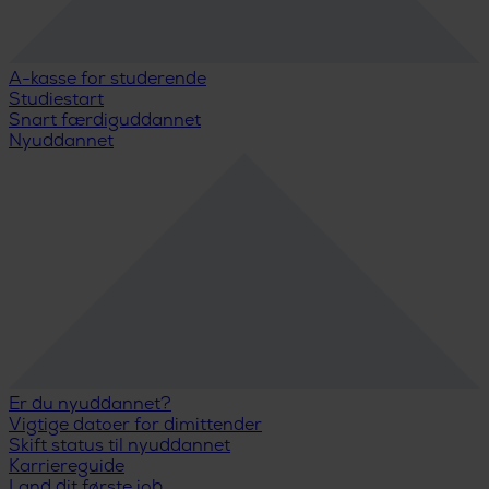
A-kasse for studerende
Studiestart
Snart færdiguddannet
Nyuddannet
Er du nyuddannet?
Vigtige datoer for dimittender
Skift status til nyuddannet
Karriereguide
Land dit første job