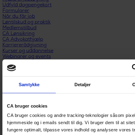
Udfyld dagpengekort
Formularer
Når du får job
Løntilskud og praktik
Medlemstilbud
CA Lønsikring
CA Advokathjælp
Karriererådgivning
Kurser og uddannelse
Webinarer og events
Medlemsfordele
Privatøkonomi
Anbefal nyt medlem
Kontakt
Samtykke
Detaljer
CA bruger cookies
CA bruger cookies og andre tracking-teknologier såsom pixe
hjemmeside og i emails sendt til dig. Vi bruger dem til at site
fungere optimalt, tilpasse vores indhold og analysere vores tr