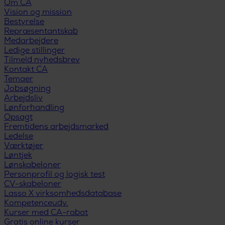
Om CA
Vision og mission
Bestyrelse
Repræsentantskab
Medarbejdere
Ledige stillinger
Tilmeld nyhedsbrev
Kontakt CA
Temaer
Jobsøgning
Arbejdsliv
Lønforhandling
Opsagt
Fremtidens arbejdsmarked
Ledelse
Værktøjer
Løntjek
Lønskabeloner
Personprofil og logisk test
CV-skabeloner
Lasso X virksomhedsdatabase
Kompetenceudv.
Kurser med CA-rabat
Gratis online kurser