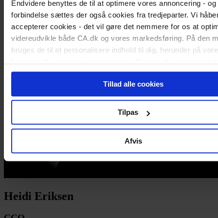
Endvidere benyttes de til at optimere vores annoncering - og 
forbindelse sættes der også cookies fra tredjeparter. Vi håber
accepterer cookies - det vil gøre det nemmere for os at opti
videreudvikle både CA.dk og vores markedsføring. På den 
bruges de til at personalisere indhold til dig, herunder på vor
hjemmeside, i emails og i annoncer. Ønsker du senere hen a
cookie-samtykke, kan du altid gøre det ved at klikke på "Cook
Tillad alle cookies
nederst på alle sider.
Tilpas
Afvis
Heidi Eriksen
CCO