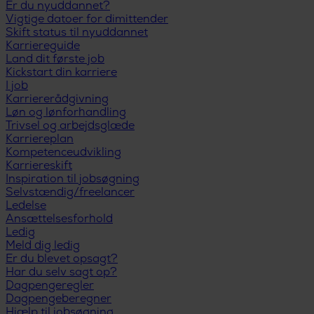
Er du nyuddannet?
Vigtige datoer for dimittender
Skift status til nyuddannet
Karriereguide
Land dit første job
Kickstart din karriere
I job
Karriererådgivning
Løn og lønforhandling
Trivsel og arbejdsglæde
Karriereplan
Kompetenceudvikling
Karriereskift
Inspiration til jobsøgning
Selvstændig/freelancer
Ledelse
Ansættelsesforhold
Ledig
Meld dig ledig
Er du blevet opsagt?
Har du selv sagt op?
Dagpengeregler
Dagpengeberegner
Hjælp til jobsøgning