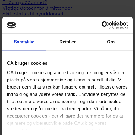
Er du nyuddannet?
Vigtige datoer for dimittender
Skift status til nyuddannet
Karriereguide
Land dit første job
Kickstart din karriere
I job
Samtykke
Detaljer
Om
Karriererådgivning
Løn og lønforhandling
Trivsel og arbejdsglæde
Karriereplan
CA bruger cookies
Kompetenceudvikling
Karriereskift
CA bruger cookies og andre tracking-teknologier såsom
Inspiration til jobsøgning
pixels på vores hjemmeside og i emails sendt til dig. Vi
Selvstændig/freelancer
bruger dem til at sitet kan fungere optimalt, tilpasse vores
Ledelse
Ansættelsesforhold
indhold og analysere vores trafik. Endvidere benyttes de
Ledig
til at optimere vores annoncering - og i den forbindelse
Meld dig ledig
sættes der også cookies fra tredjeparter. Vi håber, du
Er du blevet opsagt?
accepterer cookies - det vil gøre det nemmere for os at
Har du selv sagt op?
Dagpengeregler
optimere og videreudvikle både CA.dk og vores
Dagpengeberegner
markedsføring. På den måde bruges de til at
Hjælp til jobsøgning