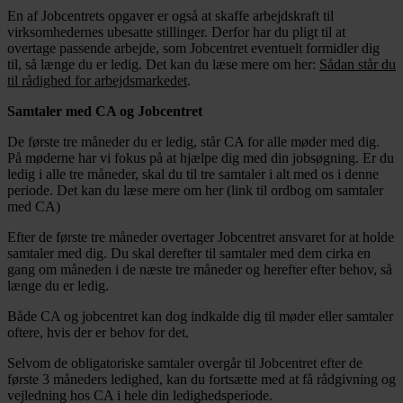
En af Jobcentrets opgaver er også at skaffe arbejdskraft til
virksomhedernes ubesatte stillinger. Derfor har du pligt til at
overtage passende arbejde, som Jobcentret eventuelt formidler dig
til, så længe du er ledig. Det kan du læse mere om her:
Sådan står du
til rådighed for arbejdsmarkedet
.
Samtaler med CA og Jobcentret
De første tre måneder du er ledig, står CA for alle møder med dig.
På møderne har vi fokus på at hjælpe dig med din jobsøgning. Er du
ledig i alle tre måneder, skal du til tre samtaler i alt med os i denne
periode. Det kan du læse mere om her (link til ordbog om samtaler
med CA)
Efter de første tre måneder overtager Jobcentret ansvaret for at holde
samtaler med dig. Du skal derefter til samtaler med dem cirka en
gang om måneden i de næste tre måneder og herefter efter behov, så
længe du er ledig.
Både CA og jobcentret kan dog indkalde dig til møder eller samtaler
oftere, hvis der er behov for det.
Selvom de obligatoriske samtaler overgår til Jobcentret efter de
første 3 måneders ledighed, kan du fortsætte med at få rådgivning og
vejledning hos CA i hele din ledighedsperiode.