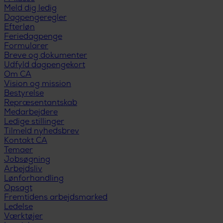
Meld dig ledig
Dagpengeregler
Efterløn
Feriedagpenge
Formularer
Breve og dokumenter
Udfyld dagpengekort
Om CA
Vision og mission
Bestyrelse
Repræsentantskab
Medarbejdere
Ledige stillinger
Tilmeld nyhedsbrev
Kontakt CA
Temaer
Jobsøgning
Arbejdsliv
Lønforhandling
Opsagt
Fremtidens arbejdsmarked
Ledelse
Værktøjer