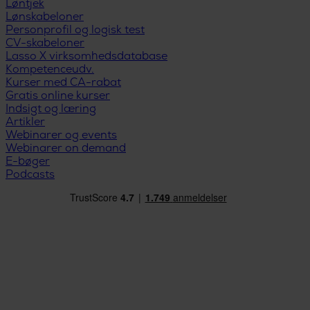
Løntjek
Lønskabeloner
Personprofil og logisk test
CV-skabeloner
Lasso X virksomhedsdatabase
Kompetenceudv.
Kurser med CA-rabat
Gratis online kurser
Indsigt og læring
Artikler
Webinarer og events
Webinarer on demand
E-bøger
Podcasts