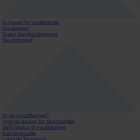
A-kasse for studerende
Studiestart
Snart færdiguddannet
Nyuddannet
Er du nyuddannet?
Vigtige datoer for dimittender
Skift status til nyuddannet
Karriereguide
Land dit første job