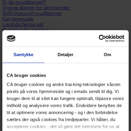
Er du nyuddannet?
Vigtige datoer for dimittender
Skift status til nyuddannet
Karriereguide
Land dit første job
Kickstart din karriere
I job
Karriererådgivning
Løn og lønforhandling
Trivsel og arbejdsglæde
Samtykke
Detaljer
Om
Karriereplan
Kompetenceudvikling
Karriereskift
Inspiration til jobsøgning
CA bruger cookies
Selvstændig/freelancer
CA bruger cookies og andre tracking-teknologier såsom
Ledelse
Ansættelsesforhold
pixels på vores hjemmeside og i emails sendt til dig. Vi
Ledig
bruger dem til at sitet kan fungere optimalt, tilpasse vores
Meld dig ledig
indhold og analysere vores trafik. Endvidere benyttes de
Er du blevet opsagt?
til at optimere vores annoncering - og i den forbindelse
Har du selv sagt op?
Dagpengeregler
sættes der også cookies fra tredjeparter. Vi håber, du
Dagpengeberegner
accepterer cookies - det vil gøre det nemmere for os at
Hjælp til jobsøgning