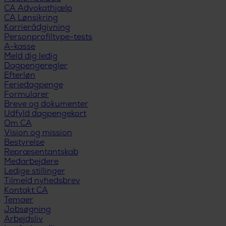
CA Advokathjælp
CA Lønsikring
Karrierådgivning
Personprofiltype-tests
A-kasse
Meld dig ledig
Dagpengeregler
Efterløn
Feriedagpenge
Formularer
Breve og dokumenter
Udfyld dagpengekort
Om CA
Vision og mission
Bestyrelse
Repræsentantskab
Medarbejdere
Ledige stillinger
Tilmeld nyhedsbrev
Kontakt CA
Temaer
Jobsøgning
Arbejdsliv