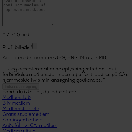
0
/
300
ord
Profilbillede
*
Accepterede formater: JPG, PNG. Maks. 5 MB.
Jeg accepterer at mine oplysninger behandles i
forbindelse med ansøgningen og offentliggøres på CA's
hjemmeside hvis min ansøgning godkendes. *
Indsend ansøgning
Fandt du ikke det, du ledte efter?
Medlemskab
Bliv medlem
Medlemsfordele
Gratis studiemedlem
Kontingentsatser
Anbefal nyt CA-medlem
Medlemstilbud