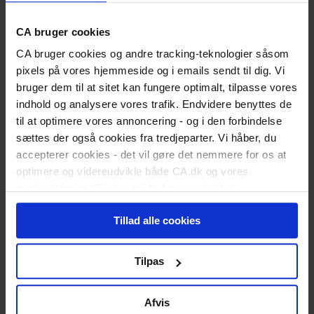
Udfyld dagpengekort
Formularer
CA bruger cookies
Når du får job
Løntilskud og praktik
CA bruger cookies og andre tracking-teknologier såsom
Medlemstilbud
pixels på vores hjemmeside og i emails sendt til dig. Vi
CA Lønsikring
bruger dem til at sitet kan fungere optimalt, tilpasse vores
CA Advokathjælp
indhold og analysere vores trafik. Endvidere benyttes de
Karriererådgivning
Kurser og uddannelse
til at optimere vores annoncering - og i den forbindelse
Webinarer og events
sættes der også cookies fra tredjeparter. Vi håber, du
Medlemsfordele
accepterer cookies - det vil gøre det nemmere for os at
Privatøkonomi
Anbefal nyt medlem
optimere og videreudvikle både CA.dk og vores
Kontakt
markedsføring. På den måde bruges de til at
personalisere indhold til dig, herunder på vores
Kontingentssatser 2026
Tillad alle cookies
hjemmeside, i emails og i annoncer. Ønsker du senere
Fuldtidsforsikret
hen at ændre dit cookie-samtykke, kan du altid gøre det
ved at klikke på "Cookiepolitik" nederst på alle sider.
1.683,- kr. pr. kvartal uden efterløn for CA a-kasse
Tilpas
1.779,- kr. pr. kvartal for betaling til efterlønsordning (tilkøb)
180,- kr. pr. kvartal for CA Advokathjælp (tilkøb)
Afvis
Medlemmer som arbejder mere end 30 timer om ugen skal være