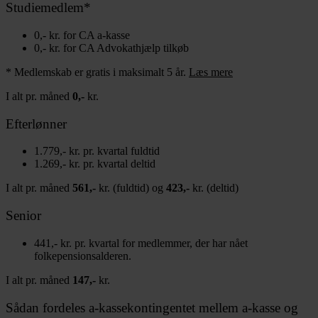
Studiemedlem*
0,- kr. for CA a-kasse
0,- kr. for CA Advokathjælp tilkøb
* Medlemskab er gratis i maksimalt 5 år.
Læs mere
I alt pr. måned
0,-
kr.
Efterlønner
1.779,- kr. pr. kvartal fuldtid
1.269,- kr. pr. kvartal deltid
I alt pr. måned
561,-
kr. (fuldtid) og
423,-
kr. (deltid)
Senior
441,- kr. pr. kvartal for medlemmer, der har nået
folkepensionsalderen.
I alt pr. måned
147,-
kr.
Sådan fordeles a-kassekontingentet mellem a-kasse og