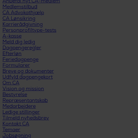
Anbefal nyt CA-medlem
Medlemstilbud
CA Advokathjælp
CA Lønsikring
Karrierådgivning
Personprofiltype-tests
A-kasse
Meld dig ledig
Dagpengeregler
Efterløn
Feriedagpenge
Formularer
Breve og dokumenter
Udfyld dagpengekort
Om CA
Vision og mission
Bestyrelse
Repræsentantskab
Medarbejdere
Ledige stillinger
Tilmeld nyhedsbrev
Kontakt CA
Temaer
Jobsøgning