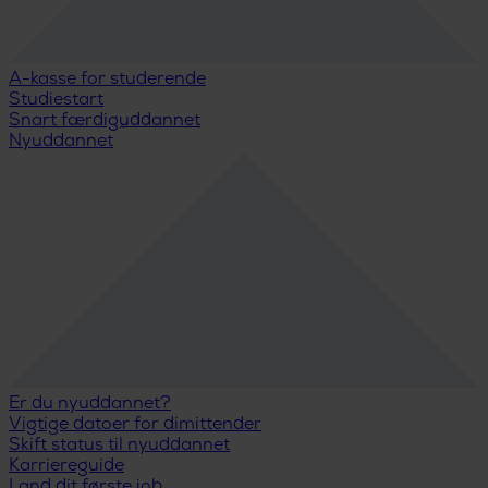
A-kasse for studerende
Studiestart
Snart færdiguddannet
Nyuddannet
Er du nyuddannet?
Vigtige datoer for dimittender
Skift status til nyuddannet
Karriereguide
Land dit første job