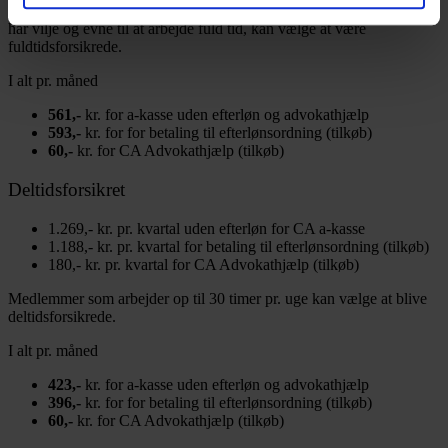
fuldtidsforsikrede. Medlemmer, der arbejder færre timer, men som
har vilje og evne til at arbejde fuld tid, kan vælge at være
fuldtidsforsikrede.
I alt pr. måned
561,-
kr. for a-kasse uden efterløn og advokathjælp
593,-
kr. for for betaling til efterlønsordning (tilkøb)
60,-
kr. for CA Advokathjælp (tilkøb)
Deltidsforsikret
1.269,- kr. pr. kvartal uden efterløn for CA a-kasse
1.188,- kr. pr. kvartal for betaling til efterlønsordning (tilkøb)
180,- kr. pr. kvartal for CA Advokathjælp (tilkøb)
Medlemmer som arbejder op til 30 timer pr. uge kan vælge at blive
deltidsforsikrede.
I alt pr. måned
423,-
kr. for a-kasse uden efterløn og advokathjælp
396,-
kr. for for betaling til efterlønsordning (tilkøb)
60,-
kr. for CA Advokathjælp (tilkøb)