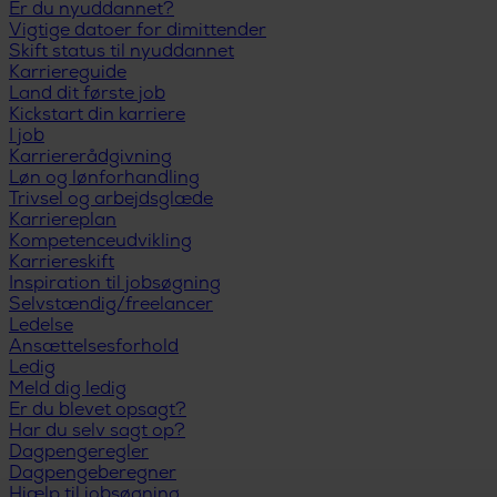
Er du nyuddannet?
Vigtige datoer for dimittender
Skift status til nyuddannet
Karriereguide
Land dit første job
Kickstart din karriere
I job
Karriererådgivning
Løn og lønforhandling
Trivsel og arbejdsglæde
Karriereplan
Kompetenceudvikling
Karriereskift
Inspiration til jobsøgning
Selvstændig/freelancer
Ledelse
Ansættelsesforhold
Ledig
Meld dig ledig
Er du blevet opsagt?
Har du selv sagt op?
Dagpengeregler
Dagpengeberegner
Hjælp til jobsøgning