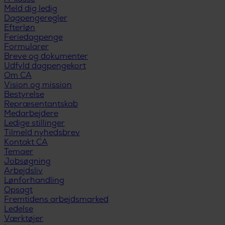
Meld dig ledig
Dagpengeregler
Efterløn
Feriedagpenge
Formularer
Breve og dokumenter
Udfyld dagpengekort
Om CA
Vision og mission
Bestyrelse
Repræsentantskab
Medarbejdere
Ledige stillinger
Tilmeld nyhedsbrev
Kontakt CA
Temaer
Jobsøgning
Arbejdsliv
Lønforhandling
Opsagt
Fremtidens arbejdsmarked
Ledelse
Værktøjer