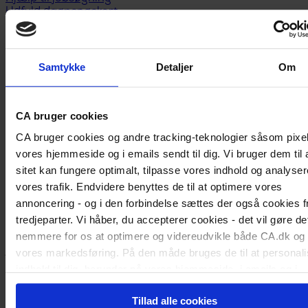
Udfyld dagpengekort
Formularer
Når du får job
Løntilskud og praktik
Medlemstilbud
Samtykke
Detaljer
Om
CA Lønsikring
CA Advokathjælp
Karriererådgivning
CA bruger cookies
Kurser og uddannelse
Webinarer og events
CA bruger cookies og andre tracking-teknologier såsom pixe
Medlemsfordele
vores hjemmeside og i emails sendt til dig. Vi bruger dem til 
Privatøkonomi
Anbefal nyt medlem
sitet kan fungere optimalt, tilpasse vores indhold og analyser
Kontakt
vores trafik. Endvidere benyttes de til at optimere vores
Obligatorisk pensionsopsparing af dagpenge
annoncering - og i den forbindelse sættes der også cookies f
tredjeparter. Vi håber, du accepterer cookies - det vil gøre de
Det er vigtigt at spare op til pension – også når du i en periode af dit
nemmere for os at optimere og videreudvikle både CA.dk og
liv modtager en ydelse fra det offentlige. Derfor blev der fra 1.
januar 2020 oprettet en obligatorisk pensionsordning, når du fx
vores markedsføring. På den måde bruges de til at personali
modtager dagpenge, efterløn, feriedagpenge, kontanthjælp eller
indhold til dig, herunder på vores hjemmeside, i emails og i
førtidspension.
annoncer. Ønsker du senere hen at ændre dit cookie-samtyk
Staten indbetaler bidragene til din pensionsordning. Og de bliver
Tillad alle cookies
kan du altid gøre det ved at klikke på "Cookiepolitik" nederst