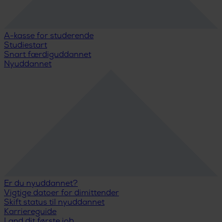
A-kasse for studerende
Studiestart
Snart færdiguddannet
Nyuddannet
Er du nyuddannet?
Vigtige datoer for dimittender
Skift status til nyuddannet
Karriereguide
Land dit første job