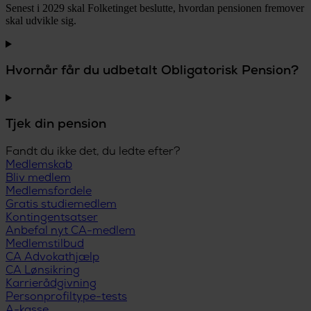
Senest i 2029 skal Folketinget beslutte, hvordan pensionen fremover
skal udvikle sig.
Hvornår får du udbetalt Obligatorisk Pension?
Tjek din pension
Fandt du ikke det, du ledte efter?
Medlemskab
Bliv medlem
Medlemsfordele
Gratis studiemedlem
Kontingentsatser
Anbefal nyt CA-medlem
Medlemstilbud
CA Advokathjælp
CA Lønsikring
Karrierådgivning
Personprofiltype-tests
A-kasse