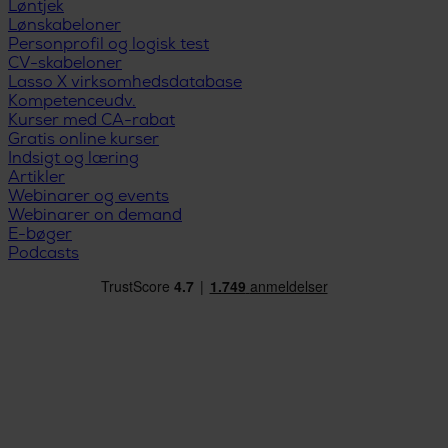
Løntjek
Lønskabeloner
Personprofil og logisk test
CV-skabeloner
Lasso X virksomhedsdatabase
Kompetenceudv.
Kurser med CA-rabat
Gratis online kurser
Indsigt og læring
Artikler
Webinarer og events
Webinarer on demand
E-bøger
Podcasts