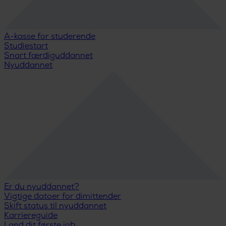
A-kasse for studerende
Studiestart
Snart færdiguddannet
Nyuddannet
Er du nyuddannet?
Vigtige datoer for dimittender
Skift status til nyuddannet
Karriereguide
Land dit første job