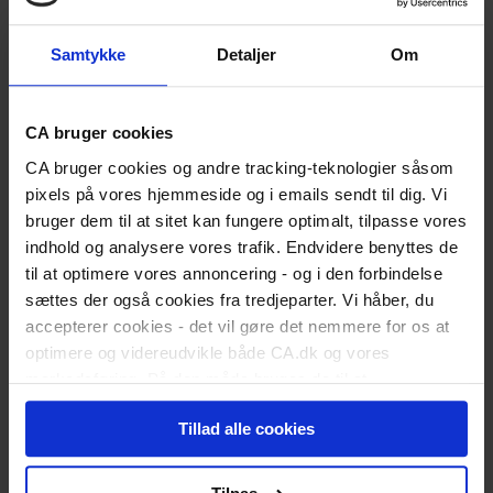
Er du nyuddannet?
Vigtige datoer for dimittender
Skift status til nyuddannet
Samtykke
Detaljer
Om
Karriereguide
Land dit første job
Kickstart din karriere
CA bruger cookies
I job
Karriererådgivning
CA bruger cookies og andre tracking-teknologier såsom
Løn og lønforhandling
pixels på vores hjemmeside og i emails sendt til dig. Vi
Trivsel og arbejdsglæde
Karriereplan
bruger dem til at sitet kan fungere optimalt, tilpasse vores
Kompetenceudvikling
indhold og analysere vores trafik. Endvidere benyttes de
Karriereskift
til at optimere vores annoncering - og i den forbindelse
Inspiration til jobsøgning
sættes der også cookies fra tredjeparter. Vi håber, du
Selvstændig/freelancer
Ledelse
accepterer cookies - det vil gøre det nemmere for os at
Ansættelsesforhold
optimere og videreudvikle både CA.dk og vores
Ledig
markedsføring. På den måde bruges de til at
Meld dig ledig
personalisere indhold til dig, herunder på vores
Er du blevet opsagt?
Har du selv sagt op?
Tillad alle cookies
hjemmeside, i emails og i annoncer. Ønsker du senere
Dagpengeregler
hen at ændre dit cookie-samtykke, kan du altid gøre det
Dagpengeberegner
ved at klikke på "Cookiepolitik" nederst på alle sider.
Hjælp til jobsøgning