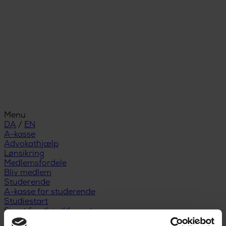
Menu
DA
/
EN
A-kasse
Advokathjælp
Lønsikring
Medlemsfordele
Bliv medlem
Studerende
A-kasse for studerende
Studiestart
Snart færdiguddannet
Nyuddannet