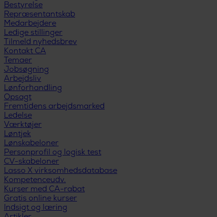
Bestyrelse
Repræsentantskab
Medarbejdere
Ledige stillinger
Tilmeld nyhedsbrev
Kontakt CA
Temaer
Jobsøgning
Arbejdsliv
Lønforhandling
Opsagt
Fremtidens arbejdsmarked
Ledelse
Værktøjer
Løntjek
Lønskabeloner
Personprofil og logisk test
CV-skabeloner
Lasso X virksomhedsdatabase
Kompetenceudv.
Kurser med CA-rabat
Gratis online kurser
Indsigt og læring