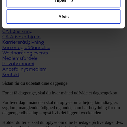
Tilpas
Udfyld dagpengekort
Formularer
Når du får job
Afvis
Løntilskud og praktik
Medlemstilbud
CA Lønsikring
CA Advokathjælp
Karriererådgivning
Kurser og uddannelse
Webinarer og events
Medlemsfordele
Privatøkonomi
Anbefal nyt medlem
Kontakt
Sådan får du udbetalt dine dagpenge
For at få dagpenge, skal du hver måned udfylde et dagpengekort.
For hver dag i måneden skal du oplyse om arbejde, lønindtægter,
sygdom, manglende rådighed og andet, som har betydning for din
dagpengeudbetaling – også hvis det ligger i weekenden.
Holder du ferie, skal du oplyse om dine feriedage på hverdage, dvs.