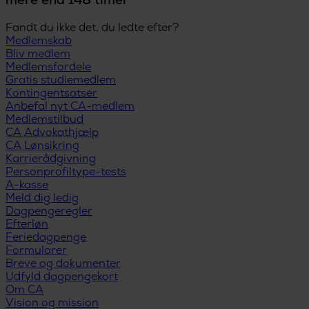
mere end 148 timer
Fandt du ikke det, du ledte efter?
Medlemskab
Bliv medlem
Medlemsfordele
Gratis studiemedlem
Kontingentsatser
Anbefal nyt CA-medlem
Medlemstilbud
CA Advokathjælp
CA Lønsikring
Karrierådgivning
Personprofiltype-tests
A-kasse
Meld dig ledig
Dagpengeregler
Efterløn
Feriedagpenge
Formularer
Breve og dokumenter
Udfyld dagpengekort
Om CA
Vision og mission