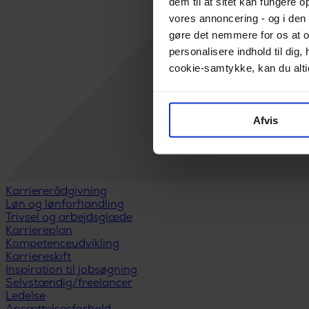
dem til at sitet kan fungere o
vores annoncering - og i den 
gøre det nemmere for os at o
personalisere indhold til di
cookie-samtykke, kan du altid
Afvis
Karriererådgivning
Løn og lønforhandling
Trivsel og arbejdsglæde
Karriereplan
Kompetenceudvikling
Karriereskift
Inspiration til jobsøgning
Selvstændig/freelancer
Ledelse