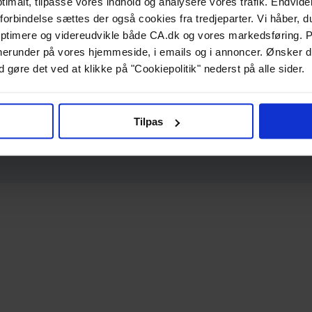
ptimalt, tilpasse vores indhold og analysere vores trafik. Endvide
forbindelse sættes der også cookies fra tredjeparter. Vi håber, du
ptimere og videreudvikle både CA.dk og vores markedsføring. P
g, herunder på vores hjemmeside, i emails og i annoncer. Ønsker 
 gøre det ved at klikke på "Cookiepolitik" nederst på alle sider.
Tilpas