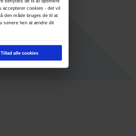
re benyttes de til at optimere
 accepterer cookies - det vil
å den måde bruges de til at
du senere hen at ændre dit
Tillad alle cookies