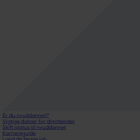
Er du nyuddannet?
Vigtige datoer for dimittender
Skift status til nyuddannet
Karriereguide
Land dit første job