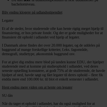
bachelorniveau.
Bliv endnu klogere på udlandsstipendiet
Legater
Et af de steder, hvor studerende ofte kan hente rigtig meget hjælp til
finansiering, er hos private fonde. Og der er gode muligheder for at
finansiere dit ophold i udlandet ved hjælp af legater.
I Danmark alene findes der over 20.000 legater, og de uddeles på
baggrund af mange forskellige kriterier, f.eks. fagområde,
demografi, studietype, økonomisk baggrund osv.
For at give dig endnu mere blod på tanden kunne EDU, der hjælper
studerende med at komme på studieophold i udlandet, ved deres
seneste optælling konstatere, at godt 75% af de studerende, de havde
hjulpet af sted, havde søgt og fået legater til deres ophold – flere fik
endda mere end 100.000 kr. til blot et enkelt semester i udlandet.
Hent endnu mere viden om at hente om legater
SU-lån
Når du tager et ophold i udlandet, har du også mulighed for at