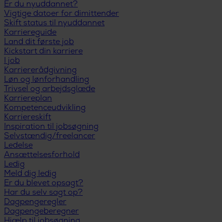
Er du nyuddannet?
Vigtige datoer for dimittender
Skift status til nyuddannet
Karriereguide
Land dit første job
Kickstart din karriere
I job
Karriererådgivning
Løn og lønforhandling
Trivsel og arbejdsglæde
Karriereplan
Kompetenceudvikling
Karriereskift
Inspiration til jobsøgning
Selvstændig/freelancer
Ledelse
Ansættelsesforhold
Ledig
Meld dig ledig
Er du blevet opsagt?
Har du selv sagt op?
Dagpengeregler
Dagpengeberegner
Hjælp til jobsøgning