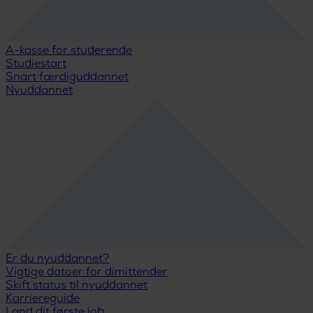
A-kasse for studerende
Studiestart
Snart færdiguddannet
Nyuddannet
Er du nyuddannet?
Vigtige datoer for dimittender
Skift status til nyuddannet
Karriereguide
Land dit første job