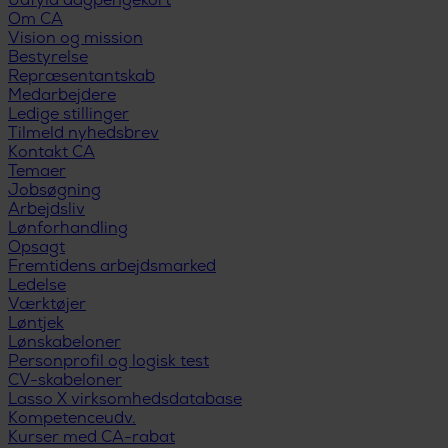
Udfyld dagpengekort
Om CA
Vision og mission
Bestyrelse
Repræsentantskab
Medarbejdere
Ledige stillinger
Tilmeld nyhedsbrev
Kontakt CA
Temaer
Jobsøgning
Arbejdsliv
Lønforhandling
Opsagt
Fremtidens arbejdsmarked
Ledelse
Værktøjer
Løntjek
Lønskabeloner
Personprofil og logisk test
CV-skabeloner
Lasso X virksomhedsdatabase
Kompetenceudv.
Kurser med CA-rabat