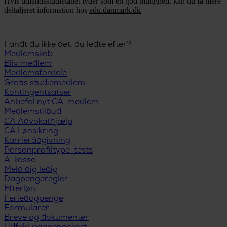
Hvis udlandsstudielånet lyder som en god mulighed, kan du få mere
deltaljeret information hos
edu.danmark.dk
Fandt du ikke det, du ledte efter?
Medlemskab
Bliv medlem
Medlemsfordele
Gratis studiemedlem
Kontingentsatser
Anbefal nyt CA-medlem
Medlemstilbud
CA Advokathjælp
CA Lønsikring
Karrierådgivning
Personprofiltype-tests
A-kasse
Meld dig ledig
Dagpengeregler
Efterløn
Feriedagpenge
Formularer
Breve og dokumenter