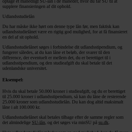
optage et månedligt SU-lån i de måneder, hvor du får SU til at
supplere finansieringen af dit ophold.
Udlandsstudielån
Du har måske ikke hørt om denne type lån før, men faktisk kan
udlandsstudielånet være en rigtig god mulighed, for at få finansieret
en del af sit ophold.
Udlandsstudielånet søges i forbindelse dit udlandsstipendium, og
fungerer således, at du kan låne et beløb, der svarer til den
difference, der eventuelt er mellem det, du er berettiget til i
udlandsstipendium, og den studieafgift du skal betale til det
udenlandske universitet.
Eksempel:
Hvis du skal betale 50.000 kroner i studieafgift, og du er berettiget
til 25.000 kroner i udlandsstipendium, så kan du låne de resterende
25.000 kroner som udlandsstudielån. Du kan dog altid maksimalt
låne i alt 100.000 kr.
Udlandsstudielånet skal betales tilbage efter de samme regler som
det almindelige
SU-lån
, og det søges via minSU på
su.dk
.