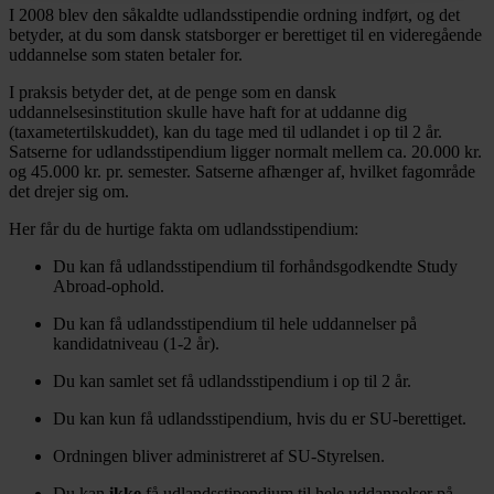
I 2008 blev den såkaldte udlandsstipendie ordning indført, og det
betyder, at du som dansk statsborger er berettiget til en videregående
uddannelse som staten betaler for.
I praksis betyder det, at de penge som en dansk
uddannelsesinstitution skulle have haft for at uddanne dig
(taxametertilskuddet), kan du tage med til udlandet i op til 2 år.
Satserne for udlandsstipendium ligger normalt mellem ca. 20.000 kr.
og 45.000 kr. pr. semester. Satserne afhænger af, hvilket fagområde
det drejer sig om.
Her får du de hurtige fakta om udlandsstipendium:
Du kan få udlandsstipendium til forhåndsgodkendte Study
Abroad-ophold.
Du kan få udlandsstipendium til hele uddannelser på
kandidatniveau (1-2 år).
Du kan samlet set få udlandsstipendium i op til 2 år.
Du kan kun få udlandsstipendium, hvis du er SU-berettiget.
Ordningen bliver administreret af SU-Styrelsen.
Du kan
ikke
få udlandsstipendium til hele uddannelser på