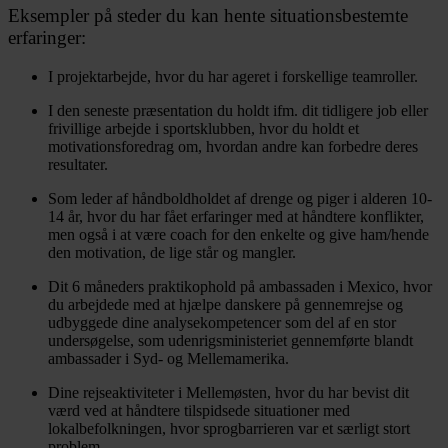
Eksempler på steder du kan hente situationsbestemte
erfaringer:
I projektarbejde, hvor du har ageret i forskellige teamroller.
I den seneste præsentation du holdt ifm. dit tidligere job eller
frivillige arbejde i sportsklubben, hvor du holdt et
motivationsforedrag om, hvordan andre kan forbedre deres
resultater.
Som leder af håndboldholdet af drenge og piger i alderen 10-
14 år, hvor du har fået erfaringer med at håndtere konflikter,
men også i at være coach for den enkelte og give ham/hende
den motivation, de lige står og mangler.
Dit 6 måneders praktikophold på ambassaden i Mexico, hvor
du arbejdede med at hjælpe danskere på gennemrejse og
udbyggede dine analysekompetencer som del af en stor
undersøgelse, som udenrigsministeriet gennemførte blandt
ambassader i Syd- og Mellemamerika.
Dine rejseaktiviteter i Mellemøsten, hvor du har bevist dit
værd ved at håndtere tilspidsede situationer med
lokalbefolkningen, hvor sprogbarrieren var et særligt stort
problem.