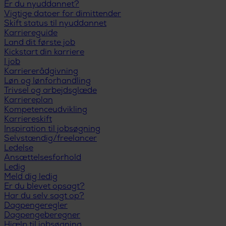
Er du nyuddannet?
Vigtige datoer for dimittender
Skift status til nyuddannet
Karriereguide
Land dit første job
Kickstart din karriere
I job
Karriererådgivning
Løn og lønforhandling
Trivsel og arbejdsglæde
Karriereplan
Kompetenceudvikling
Karriereskift
Inspiration til jobsøgning
Selvstændig/freelancer
Ledelse
Ansættelsesforhold
Ledig
Meld dig ledig
Er du blevet opsagt?
Har du selv sagt op?
Dagpengeregler
Dagpengeberegner
Hjælp til jobsøgning