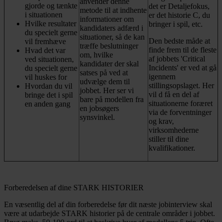
anvender denne
gjorde og tænkte
det er Detaljefokus,
metode til at indhente
i situationen
er det historie C, du
informationer om
Hvilke resultater
bringer i spil, etc.
kandidaters adfærd i
du specielt gerne
situationer, så de kan
Den bedste måde at
vil fremhæve
træffe beslutninger
finde frem til de fleste
Hvad det var
om, hvilke
af jobbets 'Critical
ved situationen,
kandidater der skal
Incidents' er ved at gå
du specielt gerne
satses på ved at
igennem
vil huskes for
udvælge dem til
stillingsopslaget. Her
Hvordan du vil
jobbet. Her ser vi
vil d få en del af
bringe det i spil
bare på modellen fra
situationerne foræret
en anden gang
en jobsøgers
via de forventninger
synsvinkel.
og krav,
virksomhederne
stiller til dine
kvalifikationer.
Forberedelsen af dine STARK HISTORIER
En væsentlig del af din forberedelse før dit næste jobinterview skal
være at udarbejde STARK historier på de centrale områder i jobbet.