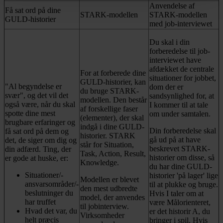
Anvendelse af
Få sat ord på dine
STARK-modellen
STARK-modellen
GULD-historier
med job-interviewet
Du skal i din
forberedelse til job-
interviewet have
afdækket de centrale
For at forberede dine
situationer for jobbet,
GULD-historier, kan
"Al begyndelse er
dom der er
du bruge STARK-
svær", og det vil det
sandsynlighed for, at
modellen. Den består
også være, når du skal
I kommer til at tale
af forskellige faser
spotte dine mest
om under samtalen.
(elementer), der skal
brugbare erfaringer og
indgå i dine GULD-
Din forberedelse skal
få sat ord på dem og
historier. STARK
gå ud på at have
det, de siger om dig og
står for Situation,
beskrevet STARK-
din adfærd. Ting, der
Task, Action, Result,
historier om disse, så
er gode at huske, er:
Knowledge.
du har dine GULD-
Situationer/-
historier 'på lager' lige
Modellen er blevet
ansvarsområder/-
til at plukke og bruge.
den mest udbredte
beslutninger du
Hvis I taler om at
model, der anvendes
har truffet
være Målorienteret,
til jobinterview.
Hvad det var, du
er det historir A, du
Virksomheder
helt præcis
bringer i spil. Hvis