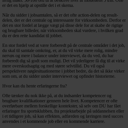
Brug maks. 50-100 ord til at beskrive hver af modellens 5 trin. Ofte
er det en hjælp at opstille det i et skema.
Når du sidder i jobsamtalen, så er det ofte action-delen og result-
delen, der er det centrale og interessante for virksomheden. Derfor er
det en stor fordel at lægge vægt på disse dele for at skabe de rigtige
og brugbare billeder, når virksomheden skal vurdere, i hvilken grad
du er den rette kandidat til jobbet.
En stor fordel ved at være forberedt på de centrale områder i det job,
du skal til samtale omkring, er, at du vil virke mere rolig, mindre
nervøs og mere i balance under interviewet, da du ved, du har
forberedt dig så godt som muligt. Det vil yderligere få dig til at virke
mere overskudsagtig og med større selvtillid. Du vil også
perspektivere nøglesituationerne i jobbet bedre, da det så ikke virker
som om, at du sidder under interviewet og opfinder historierne.
Hvor kan du hente erfaringerne fra?
Ofte tænker du nok ikke på, at du indsamler kompetencer og
brugbare kvalifikationer gennem hele livet. Kompetencer er ofte
overførbare mellem forskellige kontekster, så selv om DU har fået
erfaringer fra sportsklubben, fra projektarbejde på uddannelsen eller
i et tidligere job, så kan effekten, adfærden og læringen med succes
anvendes i et kommende job eller en kommende karriere.