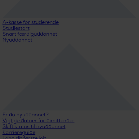
A-kasse for studerende
Studiestart
Snart færdiguddannet
Nyuddannet
Er du nyuddannet?
Vigtige datoer for dimittender
Skift status til nyuddannet
Karriereguide
Land dit første job