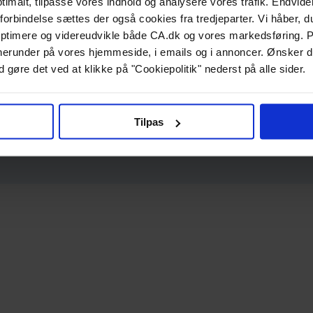
ptimalt, tilpasse vores indhold og analysere vores trafik. Endvide
forbindelse sættes der også cookies fra tredjeparter. Vi håber, du
ptimere og videreudvikle både CA.dk og vores markedsføring. P
g, herunder på vores hjemmeside, i emails og i annoncer. Ønsker 
 gøre det ved at klikke på "Cookiepolitik" nederst på alle sider.
Tilpas