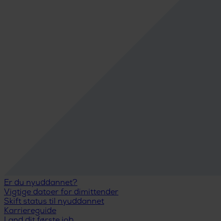
Er du nyuddannet?
Vigtige datoer for dimittender
Skift status til nyuddannet
Karriereguide
Land dit første job