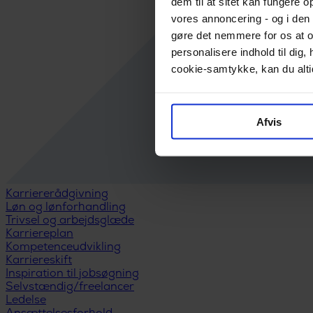
dem til at sitet kan fungere o
vores annoncering - og i den 
gøre det nemmere for os at o
personalisere indhold til di
cookie-samtykke, kan du altid
Afvis
Karriererådgivning
Løn og lønforhandling
Trivsel og arbejdsglæde
Karriereplan
Kompetenceudvikling
Karriereskift
Inspiration til jobsøgning
Selvstændig/freelancer
Ledelse