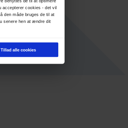
re benyttes de til at optimere
 accepterer cookies - det vil
å den måde bruges de til at
du senere hen at ændre dit
Tillad alle cookies