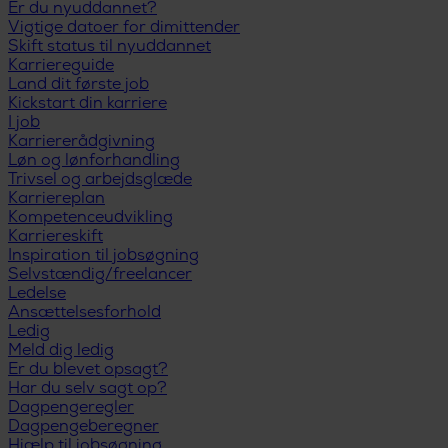
Er du nyuddannet?
Vigtige datoer for dimittender
Skift status til nyuddannet
Karriereguide
Land dit første job
Kickstart din karriere
I job
Karriererådgivning
Løn og lønforhandling
Trivsel og arbejdsglæde
Karriereplan
Kompetenceudvikling
Karriereskift
Inspiration til jobsøgning
Selvstændig/freelancer
Ledelse
Ansættelsesforhold
Ledig
Meld dig ledig
Er du blevet opsagt?
Har du selv sagt op?
Dagpengeregler
Dagpengeberegner
Hjælp til jobsøgning