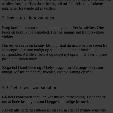
at blive forstået. Hvis du er heldig, vil misforståelser og forkerte
antagelser forsvinde ud af verden.
3. Sæt skub i innovationen
Brug konflikten som en kilde til innovation eller kreativitet. Ofte
beror en konflikt på uenighed. I ser på samme sag fra forskellige
vinkler.
Når du vil skabe en kreativ løsning, skal du netop belyse sagen fra
så mange sider som muligt og samle folk, der har forskellige
synspunkter. Alt bliver belyst og noget nyt opstår, når I ser tingene
på en helt anden måde.
Så gå ind i konflikten og få belyst sagen fra så mange sider som
muligt. Måske en helt ny, uventet, kreativ løsning opstår?
4. Gå efter win-win-situationer
Gå ind i konflikten som i en konstruktiv forhandling. Det handler
om at finde løsninger, som I begge kan forlige jer med.
Afdæk alle parternes interesser og søg så efter så mange win-win-