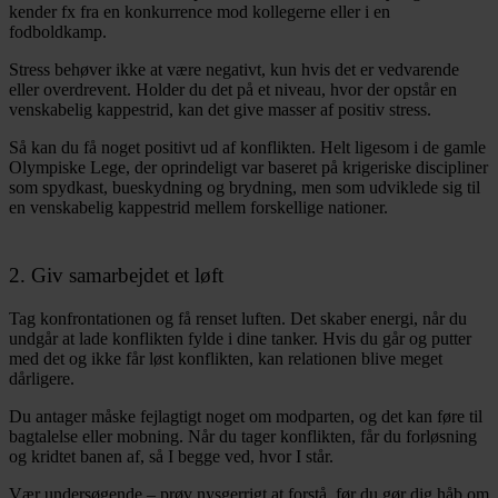
kender fx fra en konkurrence mod kollegerne eller i en
fodboldkamp.
Stress behøver ikke at være negativt, kun hvis det er vedvarende
eller overdrevent. Holder du det på et niveau, hvor der opstår en
venskabelig kappestrid, kan det give masser af positiv stress.
Så kan du få noget positivt ud af konflikten. Helt ligesom i de gamle
Olympiske Lege, der oprindeligt var baseret på krigeriske discipliner
som spydkast, bueskydning og brydning, men som udviklede sig til
en venskabelig kappestrid mellem forskellige nationer.
2. Giv samarbejdet et løft
Tag konfrontationen og få renset luften. Det skaber energi, når du
undgår at lade konflikten fylde i dine tanker. Hvis du går og putter
med det og ikke får løst konflikten, kan relationen blive meget
dårligere.
Du antager måske fejlagtigt noget om modparten, og det kan føre til
bagtalelse eller mobning. Når du tager konflikten, får du forløsning
og kridtet banen af, så I begge ved, hvor I står.
Vær undersøgende – prøv nysgerrigt at forstå, før du gør dig håb om