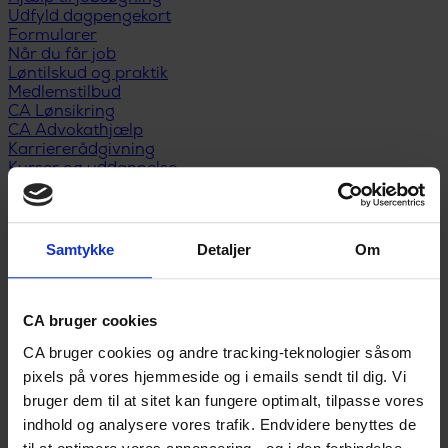
Udfyld dagpengekort
Formularer
Når du får job
Løntilskud og praktik
Medlemstilbud
CA Lønsikring
CA Advokathjælp
Karriererådgivning
Kurser og uddannelse
Webinarer og events
Medlemsfordele
Privatøkonomi
Anbefal nyt medlem
Samtykke
Detaljer
Om
Kontakt
Sådan vender du en konflikt til noget
CA bruger cookies
positivt
CA bruger cookies og andre tracking-teknologier såsom
Vi støder alle på konflikter på vores arbejdsplads, men det er
pixels på vores hjemmeside og i emails sendt til dig. Vi
forskelligt, hvordan vi reagerer på dem.
bruger dem til at sitet kan fungere optimalt, tilpasse vores
indhold og analysere vores trafik. Endvidere benyttes de
af
Lars Chr. Andersen og Lane markholt-Hansen