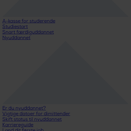
A-kasse for studerende
Studiestart
Snart færdiguddannet
Nyuddannet
Er du nyuddannet?
Vigtige datoer for dimittender
Skift status til nyuddannet
Karriereguide
Land dit første job