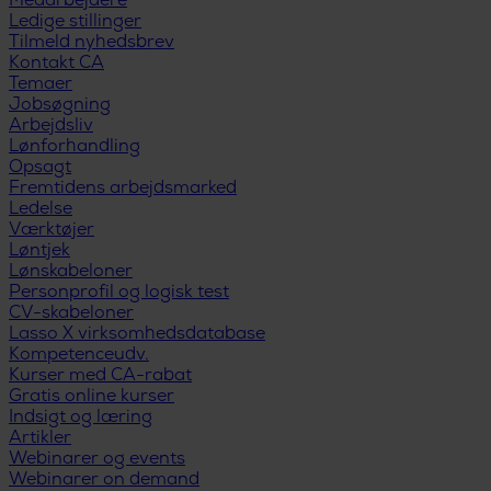
Medarbejdere
Ledige stillinger
Tilmeld nyhedsbrev
Kontakt CA
Temaer
Jobsøgning
Arbejdsliv
Lønforhandling
Opsagt
Fremtidens arbejdsmarked
Ledelse
Værktøjer
Løntjek
Lønskabeloner
Personprofil og logisk test
CV-skabeloner
Lasso X virksomhedsdatabase
Kompetenceudv.
Kurser med CA-rabat
Gratis online kurser
Indsigt og læring
Artikler
Webinarer og events
Webinarer on demand