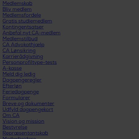
Medlemskab
Bliv medlem
Medlemsfordele
Gratis studiemedlem
Kontingentsatser
Anbefal nyt CA-medlem
Medlemstilbud
CA Advokathjælp
CA Lønsikring
Karrierådgivning
Personprofiltype-tests
A-kasse
Meld dig ledig
Dagpengeregler
Efterløn
Feriedagpenge
Formularer
Breve og dokumenter
Udfyld dagpengekort
Om CA
Vision og mission
Bestyrelse
Repræsentantskab