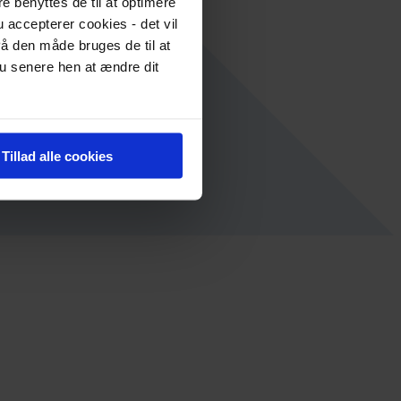
re benyttes de til at optimere
 accepterer cookies - det vil
å den måde bruges de til at
du senere hen at ændre dit
Tillad alle cookies