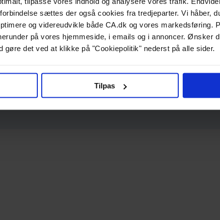
ptimalt, tilpasse vores indhold og analysere vores trafik. Endvide
forbindelse sættes der også cookies fra tredjeparter. Vi håber, du
ptimere og videreudvikle både CA.dk og vores markedsføring. P
g, herunder på vores hjemmeside, i emails og i annoncer. Ønsker 
 gøre det ved at klikke på "Cookiepolitik" nederst på alle sider.
Tilpas