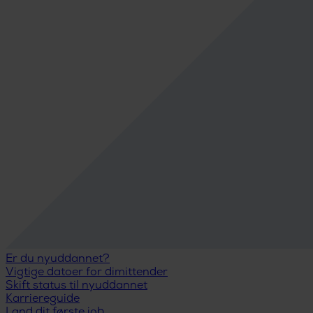
Er du nyuddannet?
Vigtige datoer for dimittender
Skift status til nyuddannet
Karriereguide
Land dit første job