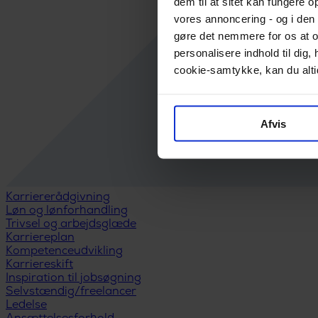
dem til at sitet kan fungere o
vores annoncering - og i den 
gøre det nemmere for os at o
personalisere indhold til di
cookie-samtykke, kan du altid
Afvis
Karriererådgivning
Løn og lønforhandling
Trivsel og arbejdsglæde
Karriereplan
Kompetenceudvikling
Karriereskift
Inspiration til jobsøgning
Selvstændig/freelancer
Ledelse