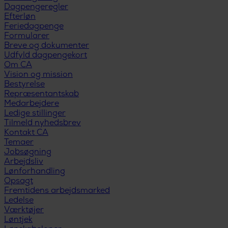
Dagpengeregler
Efterløn
Feriedagpenge
Formularer
Breve og dokumenter
Udfyld dagpengekort
Om CA
Vision og mission
Bestyrelse
Repræsentantskab
Medarbejdere
Ledige stillinger
Tilmeld nyhedsbrev
Kontakt CA
Temaer
Jobsøgning
Arbejdsliv
Lønforhandling
Opsagt
Fremtidens arbejdsmarked
Ledelse
Værktøjer
Løntjek