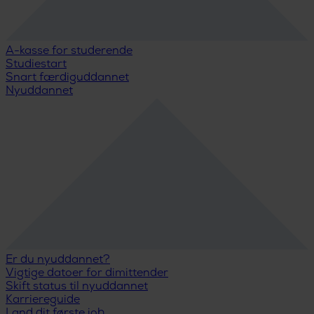
A-kasse for studerende
Studiestart
Snart færdiguddannet
Nyuddannet
Er du nyuddannet?
Vigtige datoer for dimittender
Skift status til nyuddannet
Karriereguide
Land dit første job