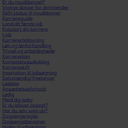
Er du nyuddannet?
Vigtige datoer for dimittender
Skift status til nyuddannet
Karriereguide
Land dit første job
Kickstart din karriere
I job
Karriererådgivning
Løn og lønforhandling
Trivsel og arbejdsglæde
Karriereplan
Kompetenceudvikling
Karriereskift
Inspiration til jobsøgning
Selvstændig/freelancer
Ledelse
Ansættelsesforhold
Ledig
Meld dig ledig
Er du blevet opsagt?
Har du selv sagt op?
Dagpengeregler
Dagpengeberegner
Hjælp til jobsøgning