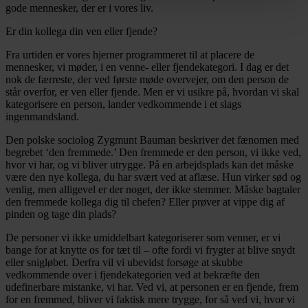
gode mennesker, der er i vores liv.
Er din kollega din ven eller fjende?
Fra urtiden er vores hjerner programmeret til at placere de
mennesker, vi møder, i en venne- eller fjendekategori. I dag er det
nok de færreste, der ved første møde overvejer, om den person de
står overfor, er ven eller fjende. Men er vi usikre på, hvordan vi skal
kategorisere en person, lander vedkommende i et slags
ingenmandsland.
Den polske sociolog Zygmunt Bauman beskriver det fænomen med
begrebet ‘den fremmede.’ Den fremmede er den person, vi ikke ved,
hvor vi har, og vi bliver utrygge. På en arbejdsplads kan det måske
være den nye kollega, du har svært ved at aflæse. Hun virker sød og
venlig, men alligevel er der noget, der ikke stemmer. Måske bagtaler
den fremmede kollega dig til chefen? Eller prøver at vippe dig af
pinden og tage din plads?
De personer vi ikke umiddelbart kategoriserer som venner, er vi
bange for at knytte os for tæt til – ofte fordi vi frygter at blive snydt
eller snigløbet. Derfra vil vi ubevidst forsøge at skubbe
vedkommende over i fjendekategorien ved at bekræfte den
udefinerbare mistanke, vi har. Ved vi, at personen er en fjende, frem
for en fremmed, bliver vi faktisk mere trygge, for så ved vi, hvor vi