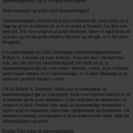
fjendekategorien. Og vi vil opnå mere glæde.
Skab overskud og lykke med taknemmelighed
Taknemmelighed i forhold til at have relationer får vores lykke til at
stige og giver os følelsen af, at vi er en del af flokken. Og ikke nok
med det. Når vi er omgivet af gode relationer, bliver vi også bedre til
at skabe og bevare gode minder i hjernen, og det gør, at vi får større
livsglæde.
I en undersøgelse fra 2002 undersøgte taknemmelighedsekspert
Robert A. Emmons og hans kolleger, hvad der sker i hjernen hos
folk, der ofte udviser taknemmelighed. De fandt ud af, at
taknemmelighed slår ud i det center i hjernen, cortex, hvor vi blandt
andet lagrer minder. Er vi taknemmelige, er vi mere tilbøjelige til at
opbevare positive minder i cortex.
Ud fra Robert A. Emmons’ studie kan vi konkludere, at
taknemmelighed gør os lykkeligere, fordi vores hjerner hjælper os til
at fokusere på de gode øjeblikke, vi har haft med de mennesker, vi
omgiver os med. Studiet viste også, at taknemmelige mennesker i
højere grad er empatiske, tilgivende, hjælpsomme og forstående. Alt
sammen kvaliteter, som hjælper os til at skabe sociale bånd, både på
arbejdspladsen og privat.
Øvelse: Flyt fokus til taknemmelighed