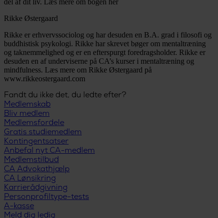
del af dit liv. Læs mere om bogen her
Rikke Østergaard
Rikke er erhvervssociolog og har desuden en B.A. grad i filosofi og
buddhistisk psykologi. Rikke har skrevet bøger om mentaltræning
og taknemmelighed og er en efterspurgt foredragsholder. Rikke er
desuden en af underviserne på CA’s kurser i mentaltræning og
mindfulness. Læs mere om Rikke Østergaard på
www.rikkeostergaard.com
Fandt du ikke det, du ledte efter?
Medlemskab
Bliv medlem
Medlemsfordele
Gratis studiemedlem
Kontingentsatser
Anbefal nyt CA-medlem
Medlemstilbud
CA Advokathjælp
CA Lønsikring
Karrierådgivning
Personprofiltype-tests
A-kasse
Meld dig ledig