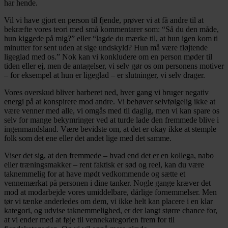
har hende.
Vil vi have gjort en person til fjende, prøver vi at få andre til at
bekræfte vores teori med små kommentarer som: “Så du den måde,
hun kiggede på mig?” eller “lagde du mærke til, at hun igen kom ti
minutter for sent uden at sige undskyld? Hun må være fløjtende
ligeglad med os.” Nok kan vi konkludere om en person møder til
tiden eller ej, men de antagelser, vi selv gør os om personens motiver
– for eksempel at hun er ligeglad – er slutninger, vi selv drager.
Vores overskud bliver barberet ned, hver gang vi bruger negativ
energi på at konspirere mod andre. Vi behøver selvfølgelig ikke at
være venner med alle, vi omgås med til daglig, men vi kan spare os
selv for mange bekymringer ved at turde lade den fremmede blive i
ingenmandsland. Være bevidste om, at det er okay ikke at stemple
folk som det ene eller det andet lige med det samme.
Viser det sig, at den fremmede – hvad end det er en kollega, nabo
eller træningsmakker – rent faktisk er sød og reel, kan du være
taknemmelig for at have mødt vedkommende og sætte et
vennemærkat på personen i dine tanker. Nogle gange kræver det
mod at modarbejde vores umiddelbare, dårlige fornemmelser. Men
tør vi tænke anderledes om dem, vi ikke helt kan placere i en klar
kategori, og udvise taknemmelighed, er der langt større chance for,
at vi ender med at føje til vennekategorien frem for til