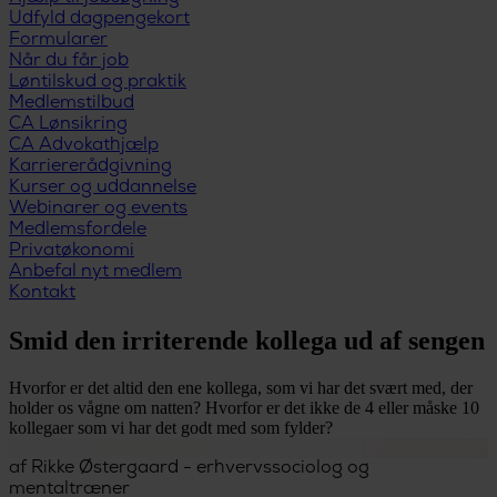
Udfyld dagpengekort
Formularer
Når du får job
Løntilskud og praktik
Medlemstilbud
CA Lønsikring
CA Advokathjælp
Karriererådgivning
Kurser og uddannelse
Webinarer og events
Medlemsfordele
Privatøkonomi
Anbefal nyt medlem
Kontakt
Smid den irriterende kollega ud af sengen
Hvorfor er det altid den ene kollega, som vi har det svært med, der
holder os vågne om natten? Hvorfor er det ikke de 4 eller måske 10
kollegaer som vi har det godt med som fylder?
af
Rikke Østergaard - erhvervssociolog og
mentaltræner