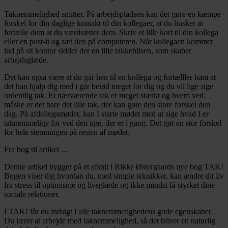
Taknemmelighed smitter. På arbejdspladsen kan det gøre en kæmpe
forskel for din daglige kontakt til din kollegaer, at du husker at
fortælle dem at du værdsætter dem. Skriv et lille kort til din kollega
eller en post-it og sæt den på computeren. Når kollegaen kommer
ind på sit kontor sidder der en lille takkehilsen, som skaber
arbejdsglæde.
Det kan også være at du går hen til en kollega og fortælller ham at
det han hjalp dig med i går betød meget for dig og du vil lige sige
ordentlig tak. Et nærværende tak er meget stærkt og hvem ved,
måske er det bare det lille tak, der kan gøre den store forskel den
dag. På afdelingsmødet, kan I starte mødet med at sige hvad I er
taknemmelige for ved den uge, der er i gang. Det gør en stor forskel
for hele stemningen på resten af mødet.
Fra bog til artikel ...
Denne artikel bygger på et afsnit i Rikke Østergaards nye bog TAK!
Bogen viser dig hvordan du, med simple teknikker, kan ændre dit liv
fra stress til optimisme og livsglæde og ikke mindst få styrket dine
sociale relationer.
I TAK! får du indsigt i alle taknemmelighedens gode egenskaber.
Du lærer at arbejde med taknemmelighed, så det bliver en naturlig