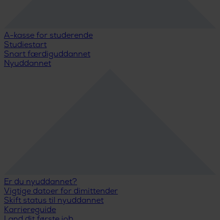
A-kasse for studerende
Studiestart
Snart færdiguddannet
Nyuddannet
Er du nyuddannet?
Vigtige datoer for dimittender
Skift status til nyuddannet
Karriereguide
Land dit første job