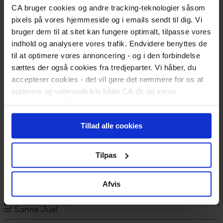
CA bruger cookies og andre tracking-teknologier såsom
Udfyld dagpengekort
Formularer
pixels på vores hjemmeside og i emails sendt til dig. Vi
Når du får job
bruger dem til at sitet kan fungere optimalt, tilpasse vores
Løntilskud og praktik
indhold og analysere vores trafik. Endvidere benyttes de
Medlemstilbud
til at optimere vores annoncering - og i den forbindelse
CA Lønsikring
CA Advokathjælp
sættes der også cookies fra tredjeparter. Vi håber, du
Karriererådgivning
accepterer cookies - det vil gøre det nemmere for os at
Kurser og uddannelse
optimere og videreudvikle både CA.dk og vores
Webinarer og events
Medlemsfordele
markedsføring. På den måde bruges de til at
Privatøkonomi
personalisere indhold til dig, herunder på vores
Anbefal nyt medlem
Tillad alle cookies
hjemmeside, i emails og i annoncer. Ønsker du senere
Kontakt
hen at ændre dit cookie-samtykke, kan du altid gøre det
Snyd dig selv i løn
ved at klikke på "Cookiepolitik" nederst på alle sider.
Tilpas
Lønforhandling er svært for mange. Du får her en simpel liste med
gode råd, der kan stille dig bedre, når du skal forhandle løn til
Afvis
jobsamtalen.
af
Sanne Juel