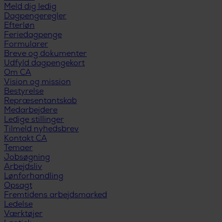
Meld dig ledig
Dagpengeregler
Efterløn
Feriedagpenge
Formularer
Breve og dokumenter
Udfyld dagpengekort
Om CA
Vision og mission
Bestyrelse
Repræsentantskab
Medarbejdere
Ledige stillinger
Tilmeld nyhedsbrev
Kontakt CA
Temaer
Jobsøgning
Arbejdsliv
Lønforhandling
Opsagt
Fremtidens arbejdsmarked
Ledelse
Værktøjer