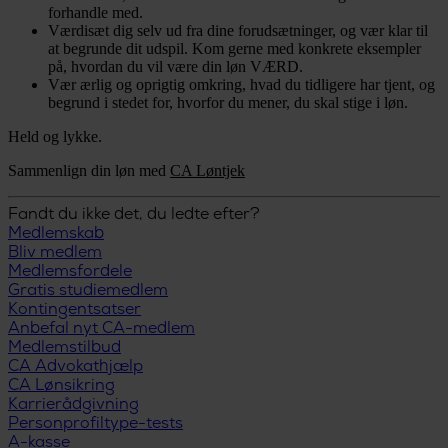
forhandle med.
Værdisæt dig selv ud fra dine forudsætninger, og vær klar til
at begrunde dit udspil. Kom gerne med konkrete eksempler
på, hvordan du vil være din løn VÆRD.
Vær ærlig og oprigtig omkring, hvad du tidligere har tjent, og
begrund i stedet for, hvorfor du mener, du skal stige i løn.
Held og lykke.
Sammenlign din løn med
CA Løntjek
Fandt du ikke det, du ledte efter?
Medlemskab
Bliv medlem
Medlemsfordele
Gratis studiemedlem
Kontingentsatser
Anbefal nyt CA-medlem
Medlemstilbud
CA Advokathjælp
CA Lønsikring
Karrierådgivning
Personprofiltype-tests
A-kasse