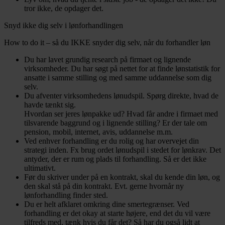
tror ikke, de opdager det.
Snyd ikke dig selv i lønforhandlingen
How to do it – så du IKKE snyder dig selv, når du forhandler løn
Du har lavet grundig research på firmaet og lignende
virksomheder. Du har søgt på nettet for at finde lønstatistik for
ansatte i samme stilling og med samme uddannelse som dig
selv.
Du afventer virksomhedens lønudspil. Spørg direkte, hvad de
havde tænkt sig.
Hvordan ser jeres lønpakke ud? Hvad får andre i firmaet med
tilsvarende baggrund og i lignende stilling? Er der tale om
pension, mobil, internet, avis, uddannelse m.m.
Ved enhver forhandling er du rolig og har overvejet din
strategi inden. Fx brug ordet lønudspil i stedet for lønkrav. Det
antyder, der er rum og plads til forhandling. Så er det ikke
ultimativt.
Før du skriver under på en kontrakt, skal du kende din løn, og
den skal stå på din kontrakt. Evt. gerne hvornår ny
lønforhandling finder sted.
Du er helt afklaret omkring dine smertegrænser. Ved
forhandling er det okay at starte højere, end det du vil være
tilfreds med, tænk hvis du får det? Så har du også lidt at