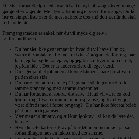
Du skal forhandle løn ved ansættelse i et nyt job – og sikkert mange
gange efterfølgende. Men lønforhandling er svært for mange. Du får
her en simpel liste over de mest udbredte dos and don’ts, når du skal
forhandle løn
.
Fremgangsmåden er enkel, når du vil snyde dig selv i
lønforhandlingen
Du har slet ikke gennemtænkt, hvad du vil have i løn og
svarer til samtalen: "Lønnen er ikke så afgørende for mig, når
bare jeg har søde kollegaer, og jeg beskæftiger mig med det,
jeg kan lide". Det er at undervurdere dit eget værd.
Du siger ja til et job uden at kende lønnen - bare for at være
på den sikre side.
Du har glemt at researche på lignende stillinger, med folk i
samme branche og med samme anciennitet.
Du har fortrængt at spørge dig selv, "Hvad vil være en god
løn for mig, hvad er min minimumsgrænse, og hvad vil jeg
være tilfreds med i første omgang?" Du har ikke fået sat beløb
på dine smertegrænser.
Vær meget ultimativ, og stil kun lønkrav - så kan de lære det,
kan de!
Hvis du selv kaster et krav på bordet uden omtanke - ja, så er
forhandlingen næsten lukket med det samme.
Lyv om, hvad du tjente i sidste job - de opdager det ikke! Du