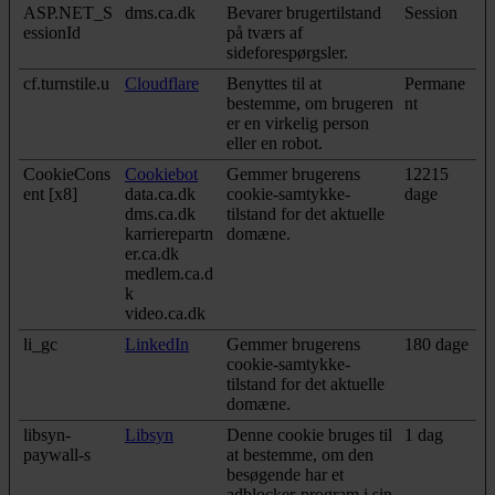
ASP.NET_S
dms.ca.dk
Bevarer brugertilstand
Session
essionId
på tværs af
sideforespørgsler.
cf.turnstile.u
Cloudflare
Benyttes til at
Permane
bestemme, om brugeren
nt
er en virkelig person
eller en robot.
CookieCons
Cookiebot
Gemmer brugerens
12215
ent [x8]
data.ca.dk
cookie-samtykke-
dage
dms.ca.dk
tilstand for det aktuelle
karrierepartn
domæne.
er.ca.dk
medlem.ca.d
k
video.ca.dk
li_gc
LinkedIn
Gemmer brugerens
180 dage
cookie-samtykke-
tilstand for det aktuelle
domæne.
libsyn-
Libsyn
Denne cookie bruges til
1 dag
paywall-s
at bestemme, om den
besøgende har et
adblocker-program i sin