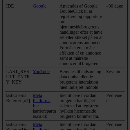
IDE
Google
Anvendes af Google
400 dage
DoubleClick til at
registrere og rapportere
om
hjemmesidebrugerens
handlinger efter at have
set eller klikket på en af
annoncørens annoncer.
Formålet er at måle
effekten af en annonce
samt at målrette
annoncer til brugeren.
LAST_RES
YouTube
Benyttes til indsamling
Session
ULT_ENTR
data omhandlende
Y_KEY
brugerens interaktion
med indlejret indhold.
lastExternal
Meta
Identificere hvordan
Permane
Referrer [x2]
Platforms,
brugeren har tilgået
nt
Inc.
siden ved at registrere
karrierepartn
hvilken hjemmeside
er.ca.dk
brugeren kommer fra.
lastExternal
Meta
Identificere hvordan
Permane
ReferrerTime
Platforms,
brugeren har tilgået
nt