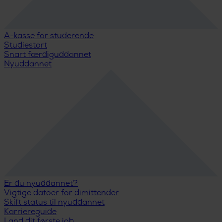
A-kasse for studerende
Studiestart
Snart færdiguddannet
Nyuddannet
Er du nyuddannet?
Vigtige datoer for dimittender
Skift status til nyuddannet
Karriereguide
Land dit første job