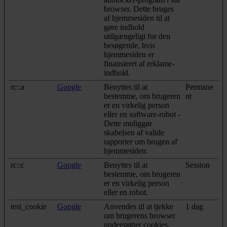
browser. Dette bruges
af hjemmesiden til at
gøre indhold
utilgængeligt for den
besøgende, hvis
hjemmesiden er
finansieret af reklame-
indhold.
rc::a
Google
Benyttes til at
Permane
bestemme, om brugeren
nt
er en virkelig person
eller en software-robot -
Dette muliggør
skabelsen af valide
rapporter om brugen af
hjemmesiden.
rc::c
Google
Benyttes til at
Session
bestemme, om brugeren
er en virkelig person
eller en robot.
test_cookie
Google
Anvendes til at tjekke
1 dag
om brugerens browser
understøtter cookies.