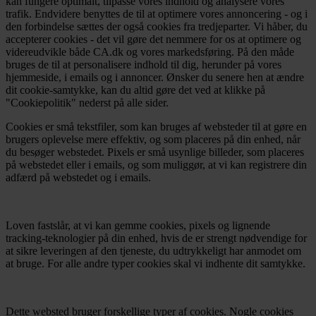
kan fungere optimalt, tilpasse vores indhold og analysere vores
trafik. Endvidere benyttes de til at optimere vores annoncering - og i
den forbindelse sættes der også cookies fra tredjeparter. Vi håber, du
accepterer cookies - det vil gøre det nemmere for os at optimere og
videreudvikle både CA.dk og vores markedsføring. På den måde
bruges de til at personalisere indhold til dig, herunder på vores
hjemmeside, i emails og i annoncer. Ønsker du senere hen at ændre
dit cookie-samtykke, kan du altid gøre det ved at klikke på
"Cookiepolitik" nederst på alle sider.
Cookies er små tekstfiler, som kan bruges af websteder til at gøre en
brugers oplevelse mere effektiv, og som placeres på din enhed, når
du besøger webstedet. Pixels er små usynlige billeder, som placeres
på webstedet eller i emails, og som muliggør, at vi kan registrere din
adfærd på webstedet og i emails.
Loven fastslår, at vi kan gemme cookies, pixels og lignende
tracking-teknologier på din enhed, hvis de er strengt nødvendige for
at sikre leveringen af den tjeneste, du udtrykkeligt har anmodet om
at bruge. For alle andre typer cookies skal vi indhente dit samtykke.
Dette websted bruger forskellige typer af cookies. Nogle cookies