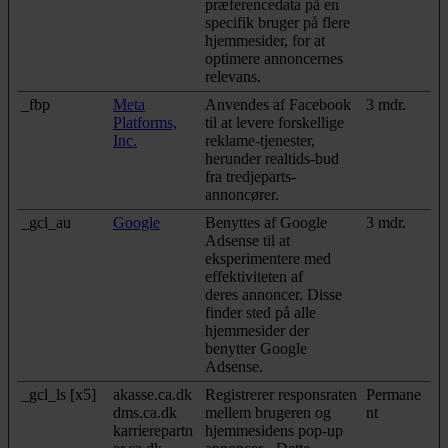
præferencedata på en
specifik bruger på flere
hjemmesider, for at
optimere annoncernes
relevans.
_fbp
Meta
Anvendes af Facebook
3 mdr.
Platforms,
til at levere forskellige
Inc.
reklame-tjenester,
herunder realtids-bud
fra tredjeparts-
annoncører.
_gcl_au
Google
Benyttes af Google
3 mdr.
Adsense til at
eksperimentere med
effektiviteten af
deres annoncer. Disse
finder sted på alle
hjemmesider der
benytter Google
Adsense.
_gcl_ls [x5]
akasse.ca.dk
Registrerer responsraten
Permane
dms.ca.dk
mellem brugeren og
nt
karrierepartn
hjemmesidens pop-up