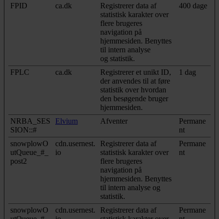
FPID
ca.dk
Registrerer data af
400 dage
statistisk karakter over
flere brugeres
navigation på
hjemmesiden. Benyttes
til intern analyse
og statistik.
FPLC
ca.dk
Registrerer et unikt ID,
1 dag
der anvendes til at føre
statistik over hvordan
den besøgende bruger
hjemmesiden.
NRBA_SES
Elvium
Afventer
Permane
SION::#
nt
snowplowO
cdn.usernest.
Registrerer data af
Permane
utQueue_#_
io
statistisk karakter over
nt
post2
flere brugeres
navigation på
hjemmesiden. Benyttes
til intern analyse og
statistik.
snowplowO
cdn.usernest.
Registrerer data af
Permane
utQueue_#_
io
statistisk karakter over
nt