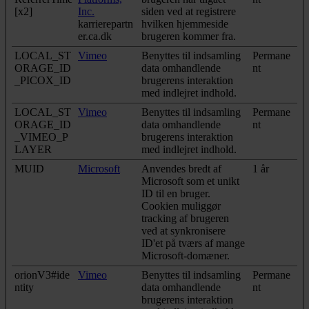
[x2]
Inc.
siden ved at registrere
karrierepartn
hvilken hjemmeside
er.ca.dk
brugeren kommer fra.
LOCAL_ST
Vimeo
Benyttes til indsamling
Permane
ORAGE_ID
data omhandlende
nt
_PICOX_ID
brugerens interaktion
med indlejret indhold.
LOCAL_ST
Vimeo
Benyttes til indsamling
Permane
ORAGE_ID
data omhandlende
nt
_VIMEO_P
brugerens interaktion
LAYER
med indlejret indhold.
MUID
Microsoft
Anvendes bredt af
1 år
Microsoft som et unikt
ID til en bruger.
Cookien muliggør
tracking af brugeren
ved at synkronisere
ID'et på tværs af mange
Microsoft-domæner.
orionV3#ide
Vimeo
Benyttes til indsamling
Permane
ntity
data omhandlende
nt
brugerens interaktion