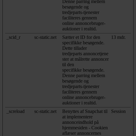
Denne parring mellem
besøgende og
tredjeparts-tjenester
faciliteres gennem
online annoncebruger-
auktioner i realtid.
_scid_r
sc-static.net
Sætter et ID for den
13 mdr.
specifikke besøgende.
Dette tillader
tredjeparts annoncetjene
ster at målrette annoncer
til den
specifikke besøgende.
Denne parring mellem
besøgende og
tredjeparts-tjenester
faciliteres gennem
online annoncebruger-
auktioner i realtid.
_screload
sc-static.net
Benyttes af Snapchat til
Session
at implementere
annonceindhold på
hjemmesiden - Cookien
aflæser annoncernes