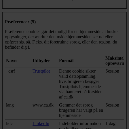
Præferencer (5)
Præference cookies gør det muligt for en hjemmeside at huske
oplysninger, der ændrer den måde hjemmesiden ser ud eller
opfører sig på. F.eks. dit foretrukne sprog, eller den region, du
befinder dig i.
Maksimal
Navn
Udbyder
Formål
opbevarings
_csrf
Trustpilot
Denne cookie sikrer
Session
valid dataopsamling,
hvis brugeren besøger
Trustpilots hjemmeside
via banneret på forsiden
af ca.dk
lang
www.ca.dk
Gemmer det sprog
Session
brugeren har valgt på en
hjemmeside
lidc
LinkedIn
Indeholder information
1 dag
om hvilken server-