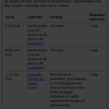
og adgang til sikre områder af hjemmesiden. Hjemmesiden kan
ikke fungere ordentligt uden disse cookies.
Maksimal
Navn
Udbyder
Formål
opbevarings
#-sid [x4]
karrierepartn
Afventer
1 dag
er.ca.dk
akasse.ca.dk
quiz.ca.dk
Leadfamly
#-sid-seen
karrierepartn
Afventer
1 dag
[x4]
er.ca.dk
akasse.ca.dk
quiz.ca.dk
Leadfamly
__cf_bm
LinkedIn
Benyttes til at
1 dag
[x4]
Twitter Inc.
bestemme, om brugeren
Vimeo
er en virkelig person
x.com
eller en software-robot -
Dette muliggør
skabelsen af valide
rapporter om brugen af
hjemmesiden.