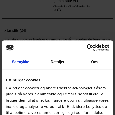
hjemmeside via
banneret på forsiden af
ca.dk.
Statistik (24)
Statistisk cookies hjælper os med at forstå, hvordan de besøgende
interagerer med hjemmesiden ved at indsamle og rapportere
oplysninger anonymt. Fx antal kliks og hvor lang tid, man er på
siden.
Samtykke
Detaljer
Om
Maksimal
Navn
Udbyder
Formål
opbevarings
_cltk
Microsoft
Registrerer data af
Session
statistisk karakter over
CA bruger cookies
flere brugeres
CA bruger cookies og andre tracking-teknologier såsom
navigation på
hjemmesiden. Benyttes
pixels på vores hjemmeside og i emails sendt til dig. Vi
til intern analyse og
bruger dem til at sitet kan fungere optimalt, tilpasse vores
statistik.
indhold og analysere vores trafik. Endvidere benyttes de
_dd_s
Vimeo
Registrerer
1 dag
til at optimere vores annoncering - og i den forbindelse
hjemmesidens hastighed