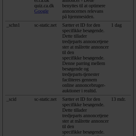
er.ca.dk
annoncer - Dette
quiz.ca.dk
benyttes til at optimere
Google
annoncernes relevans
på hjemmesiden.
_schn1
sc-static.net
Sætter et ID for den
1 dag
specifikke besøgende.
Dette tillader
tredjeparts annoncetjene
ster at målrette annoncer
til den
specifikke besøgende.
Denne parring mellem
besøgende og
tredjeparts-tjenester
faciliteres gennem
online annoncebruger-
auktioner i realtid.
_scid
sc-static.net
Sætter et ID for den
13 mdr.
specifikke besøgende.
Dette tillader
tredjeparts annoncetjene
ster at målrette annoncer
til den
specifikke besøgende.