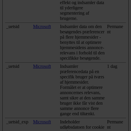
effekt og indsamler data
til yderligere
segmentering af
brugerne.
_uetsid
Microsoft
Indsamler data om den
Permane
besøgendes præferencer
nt
på flere hjemmesider -
benyttes til at optimere
hjemmesidens annonce-
relevans i forhold til den
specifikke besøgende.
_uetsid
Microsoft
Indsamler
1 dag
præferencedata på en
specifik bruger på tværs
af hjemmesider.
Formålet er at optimere
annoncernes relevans,
samt sikre at den samme
bruger ikke får vist den
samme annonce flere
gange end tiltænkt.
_uetsid_exp
Microsoft
Indeholder
Permane
udløbsdatoen for cookie
nt