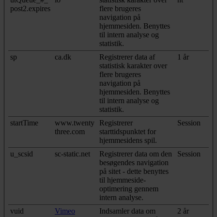
post2.expires
flere brugeres
navigation på
hjemmesiden. Benyttes
til intern analyse og
statistik.
sp
ca.dk
Registrerer data af
1 år
statistisk karakter over
flere brugeres
navigation på
hjemmesiden. Benyttes
til intern analyse og
statistik.
startTime
www.twenty
Registrerer
Session
three.com
starttidspunktet for
hjemmesidens spil.
u_scsid
sc-static.net
Registrerer data om den
Session
besøgendes navigation
på sitet - dette benyttes
til hjemmeside‐
optimering gennem
intern analyse.
vuid
Vimeo
Indsamler data om
2 år