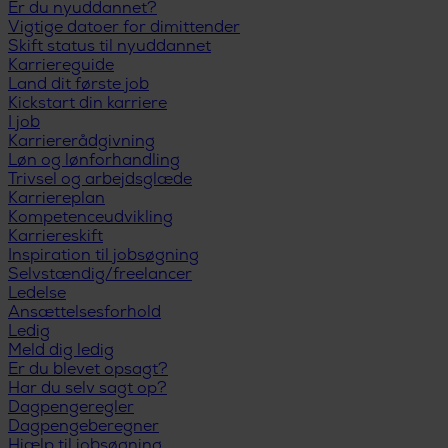
Er du nyuddannet?
Vigtige datoer for dimittender
Skift status til nyuddannet
Karriereguide
Land dit første job
Kickstart din karriere
I job
Karriererådgivning
Løn og lønforhandling
Trivsel og arbejdsglæde
Karriereplan
Kompetenceudvikling
Karriereskift
Inspiration til jobsøgning
Selvstændig/freelancer
Ledelse
Ansættelsesforhold
Ledig
Meld dig ledig
Er du blevet opsagt?
Har du selv sagt op?
Dagpengeregler
Dagpengeberegner
Hjælp til jobsøgning