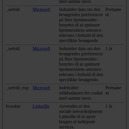
med samme navn.
_uetvid
Microsoft
Indsamler data om den
Permane
besøgendes præferencer
nt
på flere hjemmesider -
benyttes til at optimere
hjemmesidens annonce-
relevans i forhold til den
specifikke besøgende.
_uetvid
Microsoft
Indsamler data om den
1 år
besøgendes præferencer
på flere hjemmesider -
benyttes til at optimere
hjemmesidens annonce-
relevans i forhold til den
specifikke besøgende.
_uetvid_exp
Microsoft
Indeholder
Permane
udløbsdatoen for cookie
nt
med samme navn.
bcookie
LinkedIn
Anvendes af den
1 år
sociale netværkstjeneste
LinkedIn til at spore
brugen af indlejrede
services.