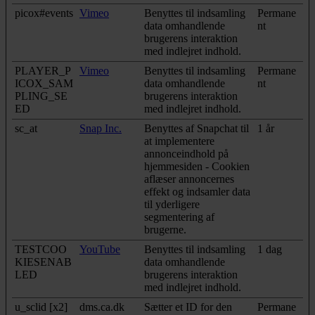
picox#events
Vimeo
Benyttes til indsamling
Permane
data omhandlende
nt
brugerens interaktion
med indlejret indhold.
PLAYER_P
Vimeo
Benyttes til indsamling
Permane
ICOX_SAM
data omhandlende
nt
PLING_SE
brugerens interaktion
ED
med indlejret indhold.
sc_at
Snap Inc.
Benyttes af Snapchat til
1 år
at implementere
annonceindhold på
hjemmesiden - Cookien
aflæser annoncernes
effekt og indsamler data
til yderligere
segmentering af
brugerne.
TESTCOO
YouTube
Benyttes til indsamling
1 dag
KIESENAB
data omhandlende
LED
brugerens interaktion
med indlejret indhold.
u_sclid [x2]
dms.ca.dk
Sætter et ID for den
Permane