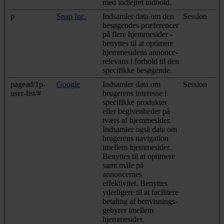
med indlejret indhold.
p
Snap Inc.
Indsamler data om den
Session
besøgendes præferencer
på flere hjemmesider -
benyttes til at optimere
hjemmesidens annonce-
relevans i forhold til den
specifikke besøgende.
pagead/1p-
Google
Indsamler data om
Session
user-list/#
brugerens interesse i
specifikke produkter
eller begivenheder på
tværs af hjemmesider.
Indsamler også data om
brugerens navigation
imellem hjemmesider.
Benyttes til at optimere
samt måle på
annoncernes
effektivitet. Benyttes
yderligere til at facilitere
betaling af henvisnings-
gebyrer imellem
hjemmesider.