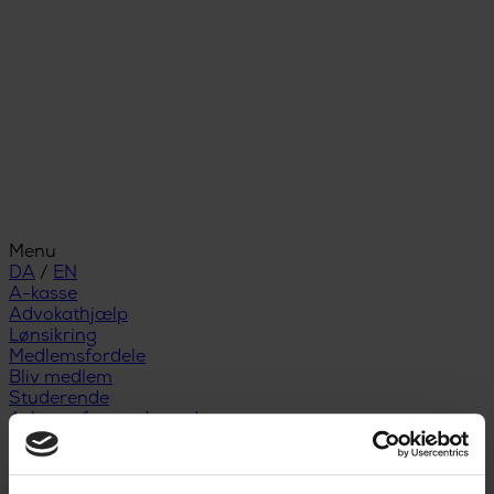
Menu
DA
/
EN
A-kasse
Advokathjælp
Lønsikring
Medlemsfordele
Bliv medlem
Studerende
A-kasse for studerende
Studiestart
Snart færdiguddannet
Nyuddannet