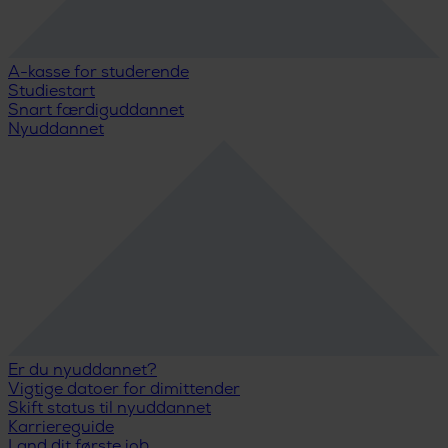
A-kasse for studerende
Studiestart
Snart færdiguddannet
Nyuddannet
Er du nyuddannet?
Vigtige datoer for dimittender
Skift status til nyuddannet
Karriereguide
Land dit første job