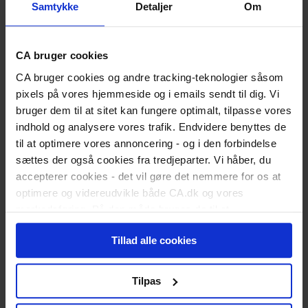
Er du nyuddannet?
Samtykke
Detaljer
Om
Vigtige datoer for dimittender
Skift status til nyuddannet
Karriereguide
CA bruger cookies
Land dit første job
Kickstart din karriere
CA bruger cookies og andre tracking-teknologier såsom
I job
pixels på vores hjemmeside og i emails sendt til dig. Vi
Karriererådgivning
bruger dem til at sitet kan fungere optimalt, tilpasse vores
Løn og lønforhandling
Trivsel og arbejdsglæde
indhold og analysere vores trafik. Endvidere benyttes de
Karriereplan
til at optimere vores annoncering - og i den forbindelse
Kompetenceudvikling
sættes der også cookies fra tredjeparter. Vi håber, du
Karriereskift
Inspiration til jobsøgning
accepterer cookies - det vil gøre det nemmere for os at
Selvstændig/freelancer
optimere og videreudvikle både CA.dk og vores
Ledelse
markedsføring. På den måde bruges de til at
Ansættelsesforhold
personalisere indhold til dig, herunder på vores
Ledig
Tillad alle cookies
Meld dig ledig
hjemmeside, i emails og i annoncer. Ønsker du senere
Er du blevet opsagt?
hen at ændre dit cookie-samtykke, kan du altid gøre det
Har du selv sagt op?
ved at klikke på "Cookiepolitik" nederst på alle sider.
Dagpengeregler
Tilpas
Dagpengeberegner
Hjælp til jobsøgning