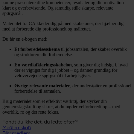
kunne præsentere dine kompetencer, resultater og din motivation
klart og overbevisende. Og samtidig stille skarpe, relevante
spørgsmål.
Materialet fra CA klæder dig på med skabeloner, der hjælper dig
med at forberede dig professionelt og målrettet.
Du får en e-bogen med:
Et forberedelsesskema
til jobsamtalen, der skaber overblik
og strukturere din forberedelse.
En værdiafklaringsskabelon
, som giver dig indsigt i, hvad
der er vigtigst for dig i jobbet – og danner grundlag for
velovervejede spørgsmål til arbejdsgiver.
Øvrige relevante materialer
, der understøtter en professionel
forberedelse til samtalen.
Brug materialet som et effektivt værktøj, der styrker din
gennemslagskraft og sikrer, at du møder velforberedt op – med
overblik, ro og det rette fokus.
Fandt du ikke det, du ledte efter?
Medlemskab
Bliv medlem