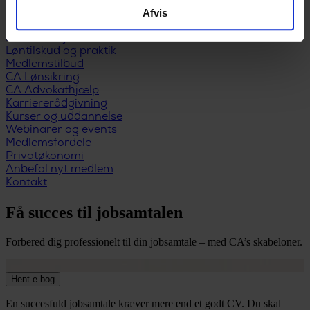
Udfyld dagpengekort
Afvis
Formularer
Når du får job
Løntilskud og praktik
Medlemstilbud
CA Lønsikring
CA Advokathjælp
Karriererådgivning
Kurser og uddannelse
Webinarer og events
Medlemsfordele
Privatøkonomi
Anbefal nyt medlem
Kontakt
Få succes til jobsamtalen
Forbered dig professionelt til din jobsamtale – med CA’s skabeloner.
Hent e-bog
En succesfuld jobsamtale kræver mere end et godt CV. Du skal