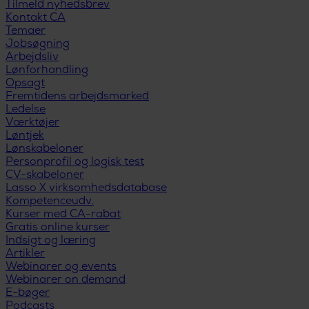
Tilmeld nyhedsbrev
Kontakt CA
Temaer
Jobsøgning
Arbejdsliv
Lønforhandling
Opsagt
Fremtidens arbejdsmarked
Ledelse
Værktøjer
Løntjek
Lønskabeloner
Personprofil og logisk test
CV-skabeloner
Lasso X virksomhedsdatabase
Kompetenceudv.
Kurser med CA-rabat
Gratis online kurser
Indsigt og læring
Artikler
Webinarer og events
Webinarer on demand
E-bøger
Podcasts