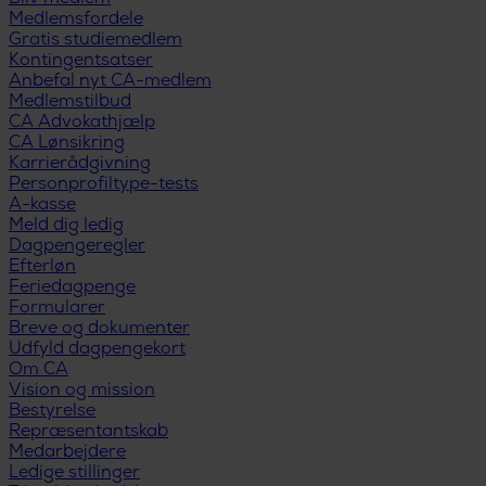
Medlemsfordele
Gratis studiemedlem
Kontingentsatser
Anbefal nyt CA-medlem
Medlemstilbud
CA Advokathjælp
CA Lønsikring
Karrierådgivning
Personprofiltype-tests
A-kasse
Meld dig ledig
Dagpengeregler
Efterløn
Feriedagpenge
Formularer
Breve og dokumenter
Udfyld dagpengekort
Om CA
Vision og mission
Bestyrelse
Repræsentantskab
Medarbejdere
Ledige stillinger