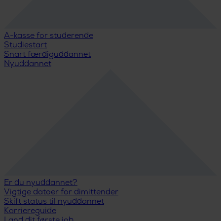
A-kasse for studerende
Studiestart
Snart færdiguddannet
Nyuddannet
Er du nyuddannet?
Vigtige datoer for dimittender
Skift status til nyuddannet
Karriereguide
Land dit første job