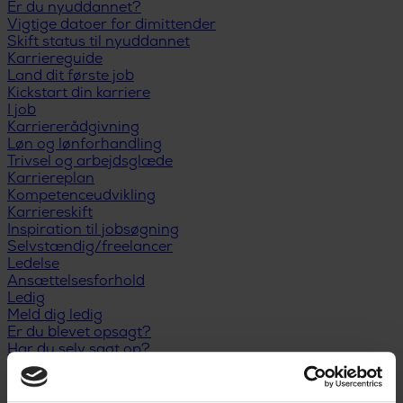
Er du nyuddannet?
Vigtige datoer for dimittender
Skift status til nyuddannet
Karriereguide
Land dit første job
Kickstart din karriere
I job
Karriererådgivning
Løn og lønforhandling
Trivsel og arbejdsglæde
Karriereplan
Kompetenceudvikling
Karriereskift
Inspiration til jobsøgning
Selvstændig/freelancer
Ledelse
Ansættelsesforhold
Ledig
Meld dig ledig
Er du blevet opsagt?
Har du selv sagt op?
Dagpengeregler
Dagpengeberegner
Hjælp til jobsøgning