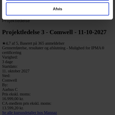
Afvis
Projektledelse
Projektledelse 3 - Comwell - 11-10-2027
★
4,7
af
5
,
Baseret på
365
anmeldelser
Gennemførelse, resultater og afslutning - Mulighed for IPMA®
certificering
Varighed:
3 dage
Startdato:
11. oktober 2027
Sted:
Comwell
By:
Aarhus C
Pris ekskl. moms:
16.999,00 kr.
CA-medlem pris ekskl. moms:
13.599,20 kr.
Se alle kursusdetaljer hos Mannaz