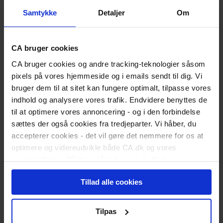
Udfyld dagpengekort
Samtykke
Detaljer
Om
Formularer
Når du får job
Løntilskud og praktik
Medlemstilbud
CA bruger cookies
CA Lønsikring
CA bruger cookies og andre tracking-teknologier såsom
CA Advokathjælp
Karriererådgivning
pixels på vores hjemmeside og i emails sendt til dig. Vi
Kurser og uddannelse
bruger dem til at sitet kan fungere optimalt, tilpasse vores
Webinarer og events
indhold og analysere vores trafik. Endvidere benyttes de
Medlemsfordele
til at optimere vores annoncering - og i den forbindelse
Privatøkonomi
Anbefal nyt medlem
sættes der også cookies fra tredjeparter. Vi håber, du
Kontakt
accepterer cookies - det vil gøre det nemmere for os at
optimere og videreudvikle både CA.dk og vores
markedsføring. På den måde bruges de til at
personalisere indhold til dig, herunder på vores
Tillad alle cookies
hjemmeside, i emails og i annoncer. Ønsker du senere
hen at ændre dit cookie-samtykke, kan du altid gøre det
ved at klikke på "Cookiepolitik" nederst på alle sider.
Tilpas