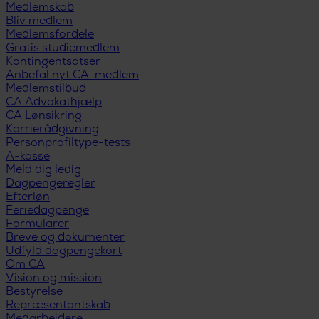
Medlemskab
Bliv medlem
Medlemsfordele
Gratis studiemedlem
Kontingentsatser
Anbefal nyt CA-medlem
Medlemstilbud
CA Advokathjælp
CA Lønsikring
Karrierådgivning
Personprofiltype-tests
A-kasse
Meld dig ledig
Dagpengeregler
Efterløn
Feriedagpenge
Formularer
Breve og dokumenter
Udfyld dagpengekort
Om CA
Vision og mission
Bestyrelse
Repræsentantskab