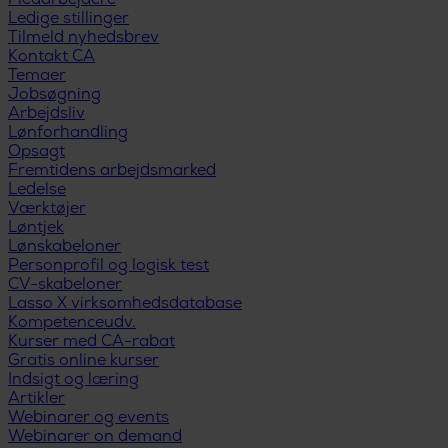
Medarbejdere
Ledige stillinger
Tilmeld nyhedsbrev
Kontakt CA
Temaer
Jobsøgning
Arbejdsliv
Lønforhandling
Opsagt
Fremtidens arbejdsmarked
Ledelse
Værktøjer
Løntjek
Lønskabeloner
Personprofil og logisk test
CV-skabeloner
Lasso X virksomhedsdatabase
Kompetenceudv.
Kurser med CA-rabat
Gratis online kurser
Indsigt og læring
Artikler
Webinarer og events
Webinarer on demand