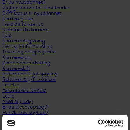
Er du nyuddannet?
Vigtige datoer for dimittender
Skift status til nyuddannet
Karriereguide
Land dit første job
Kickstart din karriere
I job
Karriererådgivning
Løn og lønforhandling
Trivsel og arbejdsglæde
Karriereplan
Kompetenceudvikling
Karriereskift
Inspiration til jobsøgning
Selvstændig/freelancer
Ledelse
Ansættelsesforhold
Ledig
Meld dig ledig
Er du blevet opsagt?
Har du selv sagt op?
Dagpengeregler
Dagpengeberegner
Hjælp til jobsøgning