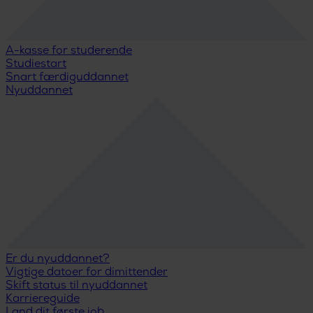
A-kasse for studerende
Studiestart
Snart færdiguddannet
Nyuddannet
Er du nyuddannet?
Vigtige datoer for dimittender
Skift status til nyuddannet
Karriereguide
Land dit første job