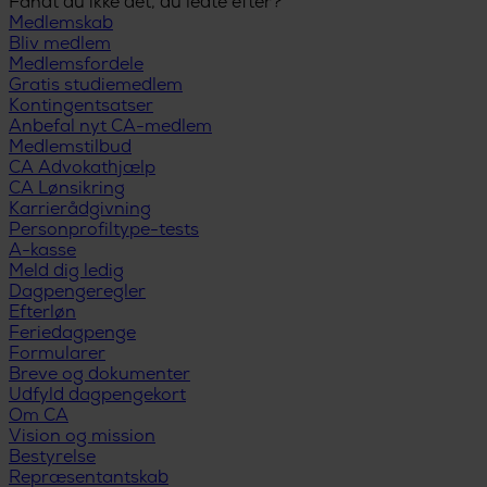
Fandt du ikke det, du ledte efter?
Medlemskab
Bliv medlem
Medlemsfordele
Gratis studiemedlem
Kontingentsatser
Anbefal nyt CA-medlem
Medlemstilbud
CA Advokathjælp
CA Lønsikring
Karrierådgivning
Personprofiltype-tests
A-kasse
Meld dig ledig
Dagpengeregler
Efterløn
Feriedagpenge
Formularer
Breve og dokumenter
Udfyld dagpengekort
Om CA
Vision og mission
Bestyrelse
Repræsentantskab