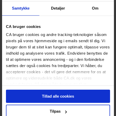
Udfyld dagpengekort
Samtykke
Detaljer
Om
Formularer
Når du får job
Løntilskud og praktik
Medlemstilbud
CA bruger cookies
CA Lønsikring
CA Advokathjælp
CA bruger cookies og andre tracking-teknologier såsom
Karriererådgivning
pixels på vores hjemmeside og i emails sendt til dig. Vi
Kurser og uddannelse
bruger dem til at sitet kan fungere optimalt, tilpasse vores
Webinarer og events
indhold og analysere vores trafik. Endvidere benyttes de
Medlemsfordele
Privatøkonomi
til at optimere vores annoncering - og i den forbindelse
Anbefal nyt medlem
sættes der også cookies fra tredjeparter. Vi håber, du
Kontakt
accepterer cookies - det vil gøre det nemmere for os at
optimere og videreudvikle både CA.dk og vores
markedsføring. På den måde bruges de til at
personalisere indhold til dig, herunder på vores
Tillad alle cookies
hjemmeside, i emails og i annoncer. Ønsker du senere
hen at ændre dit cookie-samtykke, kan du altid gøre det
ved at klikke på "Cookiepolitik" nederst på alle sider.
Tilpas