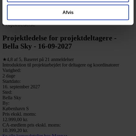
Afvis
Projektledelse
Projektledelse for projektdeltagere -
Bella Sky - 16-09-2027
★
4,8
af
5
,
Baseret på
21
anmeldelser
Introduktion til projektarbejdet for deltagere og koordinatorer
Varighed:
2 dage
Startdato:
16. september 2027
Sted:
Bella Sky
By:
København S
Pris ekskl. moms:
12.999,00 kr.
CA-medlem pris ekskl. moms:
10.399,20 kr.
Se alle kursusdetaljer hos Mannaz