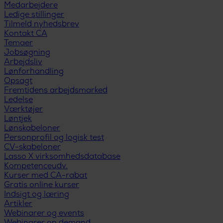
Medarbejdere
Ledige stillinger
Tilmeld nyhedsbrev
Kontakt CA
Temaer
Jobsøgning
Arbejdsliv
Lønforhandling
Opsagt
Fremtidens arbejdsmarked
Ledelse
Værktøjer
Løntjek
Lønskabeloner
Personprofil og logisk test
CV-skabeloner
Lasso X virksomhedsdatabase
Kompetenceudv.
Kurser med CA-rabat
Gratis online kurser
Indsigt og læring
Artikler
Webinarer og events