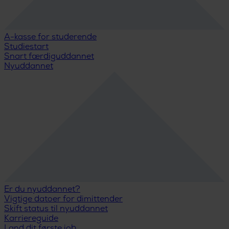
A-kasse for studerende
Studiestart
Snart færdiguddannet
Nyuddannet
Er du nyuddannet?
Vigtige datoer for dimittender
Skift status til nyuddannet
Karriereguide
Land dit første job