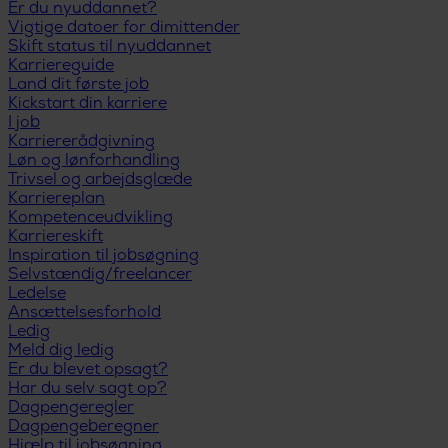
Er du nyuddannet?
Vigtige datoer for dimittender
Skift status til nyuddannet
Karriereguide
Land dit første job
Kickstart din karriere
I job
Karriererådgivning
Løn og lønforhandling
Trivsel og arbejdsglæde
Karriereplan
Kompetenceudvikling
Karriereskift
Inspiration til jobsøgning
Selvstændig/freelancer
Ledelse
Ansættelsesforhold
Ledig
Meld dig ledig
Er du blevet opsagt?
Har du selv sagt op?
Dagpengeregler
Dagpengeberegner
Hjælp til jobsøgning