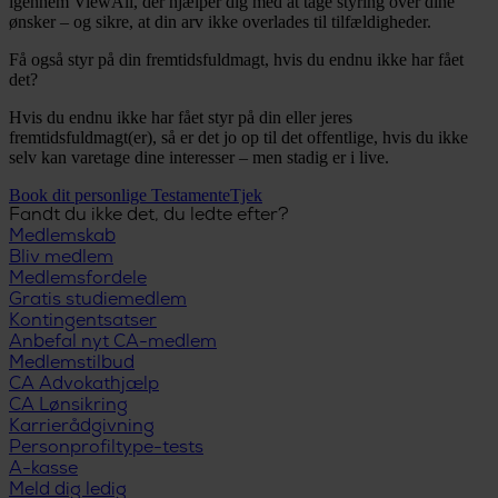
igennem ViewAll, der hjælper dig med at tage styring over dine
ønsker – og sikre, at din arv ikke overlades til tilfældigheder.
Få også styr på din fremtidsfuldmagt, hvis du endnu ikke har fået
det?
​Hvis du endnu ikke har fået styr på din eller jeres
fremtidsfuldmagt(er), så er det jo op til det offentlige, hvis du ikke
selv kan varetage dine interesser – men stadig er i live.
Book dit personlige TestamenteTjek
Fandt du ikke det, du ledte efter?
Medlemskab
Bliv medlem
Medlemsfordele
Gratis studiemedlem
Kontingentsatser
Anbefal nyt CA-medlem
Medlemstilbud
CA Advokathjælp
CA Lønsikring
Karrierådgivning
Personprofiltype-tests
A-kasse
Meld dig ledig