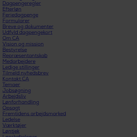
Dagpengeregler
Efterløn
Feriedagpenge
Formularer
Breve og dokumenter
Udfyld dagpengekort
Om CA
Vision og mission
Bestyrelse
Repræsentantskab
Medarbejdere
Ledige stillinger
Tilmeld nyhedsbrev
Kontakt CA
Temaer
Jobsøgning
Arbejdsliv
Lønforhandling
Opsagt
Fremtidens arbejdsmarked
Ledelse
Værktøjer
Løntjek