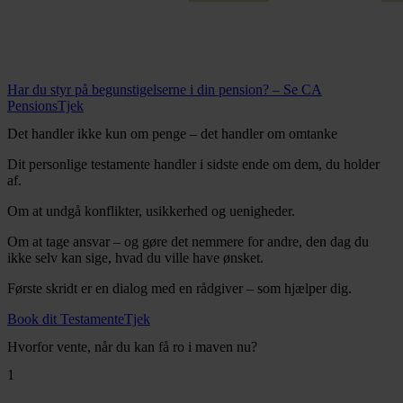
Har du styr på begunstigelserne i din pension? – Se CA
PensionsTjek
Det handler ikke kun om penge – det handler om omtanke
Dit personlige testamente handler i sidste ende om dem, du holder
af.
Om at undgå konflikter, usikkerhed og uenigheder.
Om at tage ansvar – og gøre det nemmere for andre, den dag du
ikke selv kan sige, hvad du ville have ønsket.
Første skridt er en dialog med en rådgiver – som hjælper dig.
Book dit TestamenteTjek
Hvorfor vente, når du kan få ro i maven nu?
1