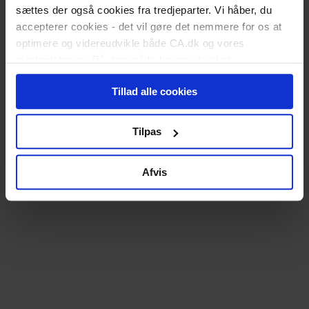
sættes der også cookies fra tredjeparter. Vi håber, du
accepterer cookies - det vil gøre det nemmere for os at
optimere og videreudvikle både CA.dk og vores
markedsføring. På den måde bruges de til at
personalisere indhold til dig, herunder på vores
Tillad alle cookies
hjemmeside, i emails og i annoncer. Ønsker du senere
hen at ændre dit cookie-samtykke, kan du altid gøre det
ved at klikke på "Cookiepolitik" nederst på alle sider.
Tilpas
Afvis