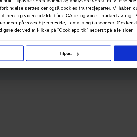
ptimalt, tilpasse vores indhold og analysere vores trafik. Endvide
forbindelse sættes der også cookies fra tredjeparter. Vi håber, du
ptimere og videreudvikle både CA.dk og vores markedsføring. P
g, herunder på vores hjemmeside, i emails og i annoncer. Ønsker 
 gøre det ved at klikke på "Cookiepolitik" nederst på alle sider.
Tilpas