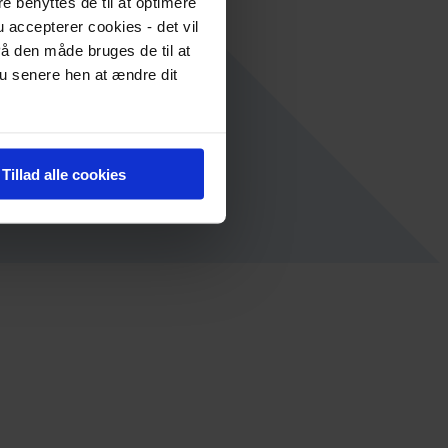
re benyttes de til at optimere
 accepterer cookies - det vil
å den måde bruges de til at
du senere hen at ændre dit
Tillad alle cookies