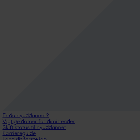
Er du nyuddannet?
Vigtige datoer for dimittender
Skift status til nyuddannet
Karriereguide
Land dit første job