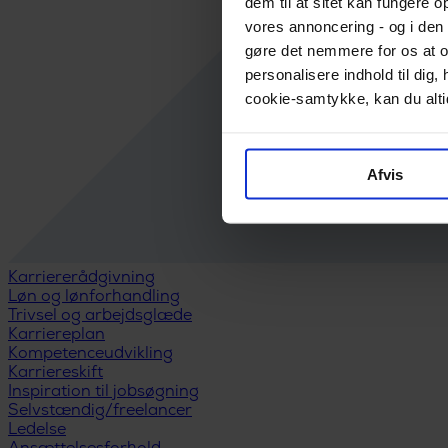
dem til at sitet kan fungere o
vores annoncering - og i den 
gøre det nemmere for os at o
personalisere indhold til di
cookie-samtykke, kan du altid
Afvis
Karriererådgivning
Løn og lønforhandling
Trivsel og arbejdsglæde
Karriereplan
Kompetenceudvikling
Karriereskift
Inspiration til jobsøgning
Selvstændig/freelancer
Ledelse