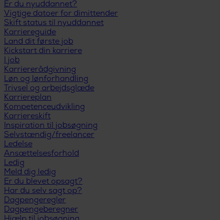
Er du nyuddannet?
Vigtige datoer for dimittender
Skift status til nyuddannet
Karriereguide
Land dit første job
Kickstart din karriere
I job
Karriererådgivning
Løn og lønforhandling
Trivsel og arbejdsglæde
Karriereplan
Kompetenceudvikling
Karriereskift
Inspiration til jobsøgning
Selvstændig/freelancer
Ledelse
Ansættelsesforhold
Ledig
Meld dig ledig
Er du blevet opsagt?
Har du selv sagt op?
Dagpengeregler
Dagpengeberegner
Hjælp til jobsøgning