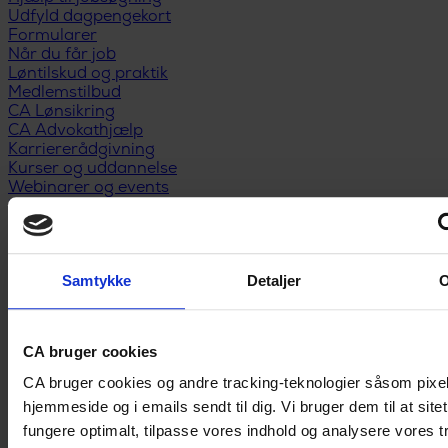
Udfyld dagpengekort
Formularer
Når du får job
Løntilskud og praktik
Medlemstilbud
CA Lønsikring
CA Advokathjælp
Karriererådgivning
Kurser og uddannelse
Webinarer og events
Medlemsfordele
Privatøkonomi
Anbefal nyt medlem
Kontakt
Samtykke
Detaljer
CA bruger cookies
CA bruger cookies og andre tracking-teknologier såsom pixe
hjemmeside og i emails sendt til dig. Vi bruger dem til at site
fungere optimalt, tilpasse vores indhold og analysere vores tr