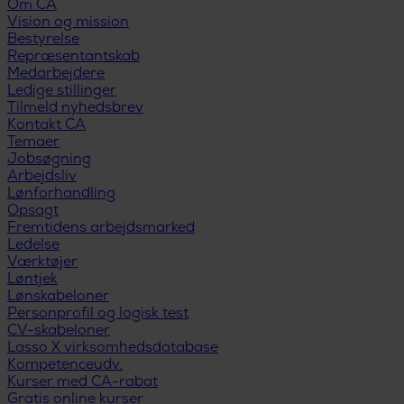
Om CA
Vision og mission
Bestyrelse
Repræsentantskab
Medarbejdere
Ledige stillinger
Tilmeld nyhedsbrev
Kontakt CA
Temaer
Jobsøgning
Arbejdsliv
Lønforhandling
Opsagt
Fremtidens arbejdsmarked
Ledelse
Værktøjer
Løntjek
Lønskabeloner
Personprofil og logisk test
CV-skabeloner
Lasso X virksomhedsdatabase
Kompetenceudv.
Kurser med CA-rabat
Gratis online kurser