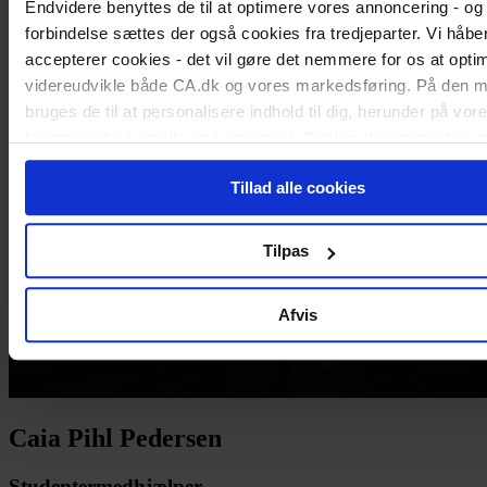
Endvidere benyttes de til at optimere vores annoncering - og 
forbindelse sættes der også cookies fra tredjeparter. Vi håber
accepterer cookies - det vil gøre det nemmere for os at opti
videreudvikle både CA.dk og vores markedsføring. På den 
bruges de til at personalisere indhold til dig, herunder på vor
hjemmeside, i emails og i annoncer. Ønsker du senere hen a
cookie-samtykke, kan du altid gøre det ved at klikke på "Cook
Tillad alle cookies
nederst på alle sider.
Tilpas
Afvis
Caia Pihl Pedersen
Studentermedhjælper