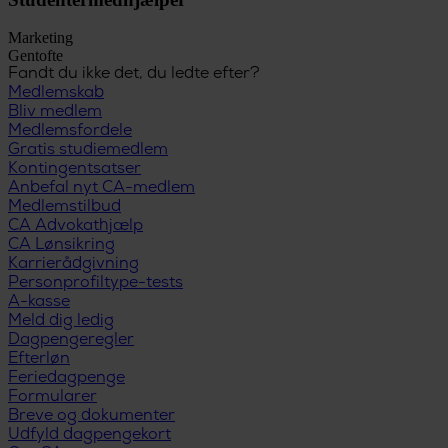
Marketing
Gentofte
Fandt du ikke det, du ledte efter?
Medlemskab
Bliv medlem
Medlemsfordele
Gratis studiemedlem
Kontingentsatser
Anbefal nyt CA-medlem
Medlemstilbud
CA Advokathjælp
CA Lønsikring
Karrierådgivning
Personprofiltype-tests
A-kasse
Meld dig ledig
Dagpengeregler
Efterløn
Feriedagpenge
Formularer
Breve og dokumenter
Udfyld dagpengekort