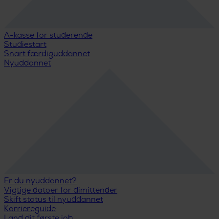
A-kasse for studerende
Studiestart
Snart færdiguddannet
Nyuddannet
Er du nyuddannet?
Vigtige datoer for dimittender
Skift status til nyuddannet
Karriereguide
Land dit første job