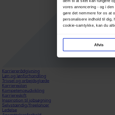
dem til at sitet kan fungere o
vores annoncering - og i den 
gøre det nemmere for os at o
personalisere indhold til di
cookie-samtykke, kan du altid
Afvis
Karriererådgivning
Løn og lønforhandling
Trivsel og arbejdsglæde
Karriereplan
Kompetenceudvikling
Karriereskift
Inspiration til jobsøgning
Selvstændig/freelancer
Ledelse