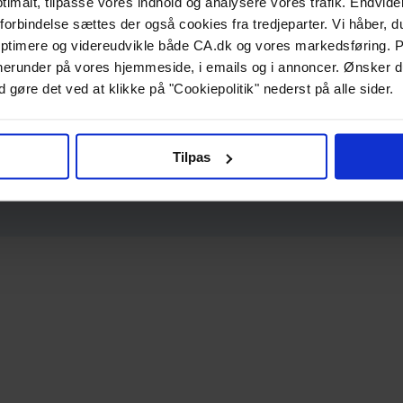
ptimalt, tilpasse vores indhold og analysere vores trafik. Endvide
forbindelse sættes der også cookies fra tredjeparter. Vi håber, du
ptimere og videreudvikle både CA.dk og vores markedsføring. P
g, herunder på vores hjemmeside, i emails og i annoncer. Ønsker 
 gøre det ved at klikke på "Cookiepolitik" nederst på alle sider.
Tilpas