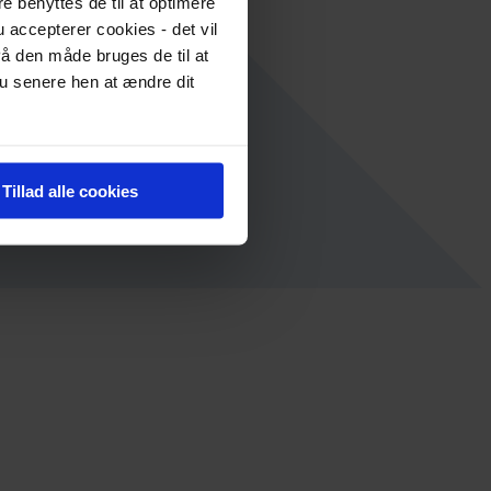
re benyttes de til at optimere
 accepterer cookies - det vil
å den måde bruges de til at
du senere hen at ændre dit
Tillad alle cookies