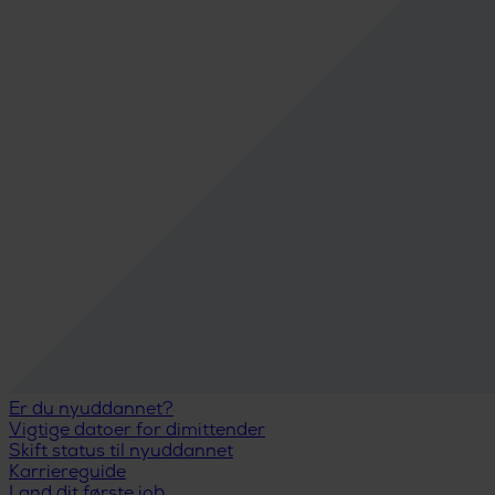
Er du nyuddannet?
Vigtige datoer for dimittender
Skift status til nyuddannet
Karriereguide
Land dit første job