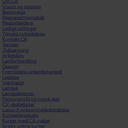
Om CA
Vision og mission
Bestyrelse
Repræsentantskab
Medarbejdere
Ledige stillinger
Tilmeld nyhedsbrev
Kontakt CA
Temaer
Jobsøgning
Arbejdsliv
Lønforhandling
Opsagt
Fremtidens arbejdsmarked
Ledelse
Værktøjer
Løntjek
Lønskabeloner
Personprofil og logisk test
CV-skabeloner
Lasso X virksomhedsdatabase
Kompetenceudv.
Kurser med CA-rabat
Gratis online kurser