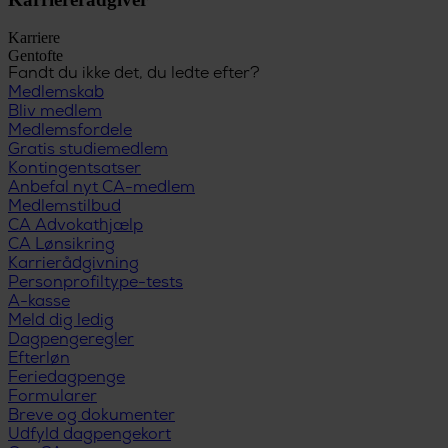
Karriere
Gentofte
Fandt du ikke det, du ledte efter?
Medlemskab
Bliv medlem
Medlemsfordele
Gratis studiemedlem
Kontingentsatser
Anbefal nyt CA-medlem
Medlemstilbud
CA Advokathjælp
CA Lønsikring
Karrierådgivning
Personprofiltype-tests
A-kasse
Meld dig ledig
Dagpengeregler
Efterløn
Feriedagpenge
Formularer
Breve og dokumenter
Udfyld dagpengekort