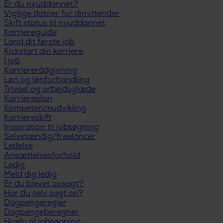
Er du nyuddannet?
Vigtige datoer for dimittender
Skift status til nyuddannet
Karriereguide
Land dit første job
Kickstart din karriere
I job
Karriererådgivning
Løn og lønforhandling
Trivsel og arbejdsglæde
Karriereplan
Kompetenceudvikling
Karriereskift
Inspiration til jobsøgning
Selvstændig/freelancer
Ledelse
Ansættelsesforhold
Ledig
Meld dig ledig
Er du blevet opsagt?
Har du selv sagt op?
Dagpengeregler
Dagpengeberegner
Hjælp til jobsøgning