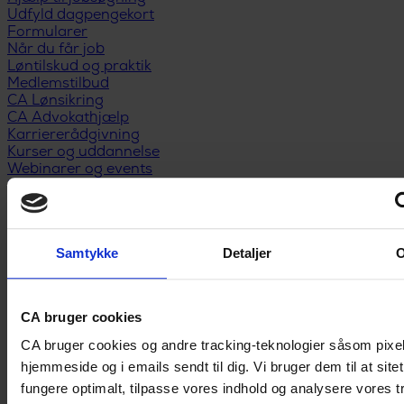
Udfyld dagpengekort
Formularer
Når du får job
Løntilskud og praktik
Medlemstilbud
CA Lønsikring
CA Advokathjælp
Karriererådgivning
Kurser og uddannelse
Webinarer og events
Medlemsfordele
Privatøkonomi
Anbefal nyt medlem
Kontakt
Samtykke
Detaljer
CA bruger cookies
CA bruger cookies og andre tracking-teknologier såsom pixe
hjemmeside og i emails sendt til dig. Vi bruger dem til at site
fungere optimalt, tilpasse vores indhold og analysere vores tr