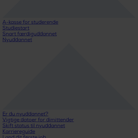
A-kasse for studerende
Studiestart
Snart færdiguddannet
Nyuddannet
Er du nyuddannet?
Vigtige datoer for dimittender
Skift status til nyuddannet
Karriereguide
Land dit første job