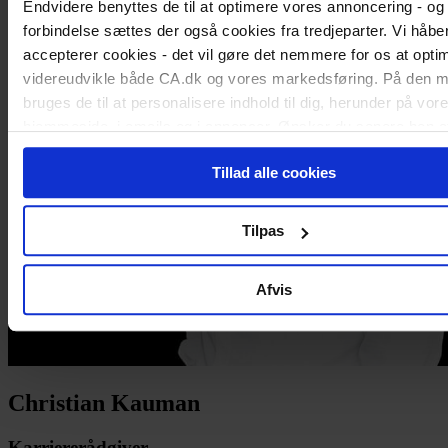
Endvidere benyttes de til at optimere vores annoncering - og 
forbindelse sættes der også cookies fra tredjeparter. Vi håber
accepterer cookies - det vil gøre det nemmere for os at opti
videreudvikle både CA.dk og vores markedsføring. På den 
bruges de til at personalisere indhold til dig, herunder på vor
hjemmeside, i emails og i annoncer. Ønsker du senere hen a
cookie-samtykke, kan du altid gøre det ved at klikke på "Cook
Tillad alle cookies
nederst på alle sider.
Tilpas
Afvis
Christian Kauman
Karriererådgiver