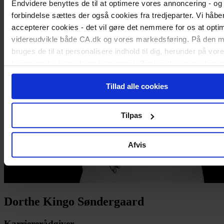
Endvidere benyttes de til at optimere vores annoncering - og 
forbindelse sættes der også cookies fra tredjeparter. Vi håber
accepterer cookies - det vil gøre det nemmere for os at opti
videreudvikle både CA.dk og vores markedsføring. På den 
bruges de til at personalisere indhold til dig, herunder på vor
hjemmeside, i emails og i annoncer. Ønsker du senere hen a
cookie-samtykke, kan du altid gøre det ved at klikke på "Cook
Tillad alle cookies
nederst på alle sider.
Tilpas
Afvis
Dorthe Kingo Søndergaard
Karriererådgiver