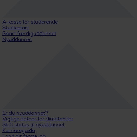
A-kasse for studerende
Studiestart
Snart færdiguddannet
Nyuddannet
Er du nyuddannet?
Vigtige datoer for dimittender
Skift status til nyuddannet
Karriereguide
Land dit første job