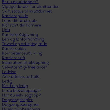
Er du nyuddannet?
Vigtige datoer for dimittender
Skift status til nyuddannet
Karriereguide
Land dit første job
Kickstart din karriere
I job
Karriererådgivning
Løn og lønforhandling
Trivsel og arbejdsglæde
Karriereplan
Kompetenceudvikling
Karriereskift
Inspiration til jobsøgning
Selvstændig/freelancer
Ledelse
Ansættelsesforhold
Ledig
Meld dig ledig
Er du blevet opsagt?
Har du selv sagt op?
Dagpengeregler
Dagpengeberegner
Hjælp til jobsøgning