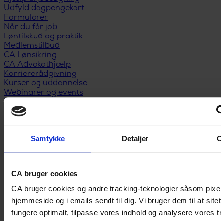
Udfyld dagpengekort
Formularer
Når du får job
Løntilskud og praktik
Medlemstilbud
CA Lønsikring
CA Advokathjælp
Karriererådgivning
Kurser og uddannelse
Webinarer og events
Medlemsfordele
Privatøkonomi
Anbefal nyt medlem
Kontakt
Samtykke
Detaljer
CA bruger cookies
CA bruger cookies og andre tracking-teknologier såsom pixe
hjemmeside og i emails sendt til dig. Vi bruger dem til at site
fungere optimalt, tilpasse vores indhold og analysere vores tr