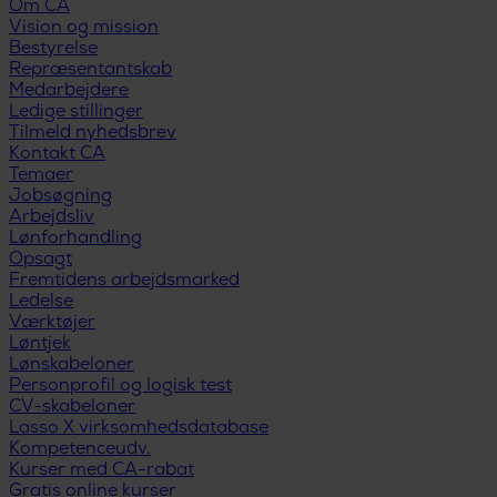
Om CA
Vision og mission
Bestyrelse
Repræsentantskab
Medarbejdere
Ledige stillinger
Tilmeld nyhedsbrev
Kontakt CA
Temaer
Jobsøgning
Arbejdsliv
Lønforhandling
Opsagt
Fremtidens arbejdsmarked
Ledelse
Værktøjer
Løntjek
Lønskabeloner
Personprofil og logisk test
CV-skabeloner
Lasso X virksomhedsdatabase
Kompetenceudv.
Kurser med CA-rabat
Gratis online kurser