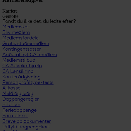
Karriere
Gentofte
Fandt du ikke det, du ledte efter?
Medlemskab
Bliv medlem
Medlemsfordele
Gratis studiemedlem
Kontingentsatser
Anbefal nyt CA-medlem
Medlemstilbud
CA Advokathjælp
CA Lønsikring
Karrierådgivning
Personprofiltype-tests
A-kasse
Meld dig ledig
Dagpengeregler
Efterløn
Feriedagpenge
Formularer
Breve og dokumenter
Udfyld dagpengekort