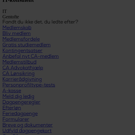
IT
Gentofte
Fandt du ikke det, du ledte efter?
Medlemskab
Bliv medlem
Medlemsfordele
Gratis studiemedlem
Kontingentsatser
Anbefal nyt CA-medlem
Medlemstilbud
CA Advokathjælp
CA Lønsikring
Karrierådgivning
Personprofiltype-tests
A-kasse
Meld dig ledig
Dagpengeregler
Efterløn
Feriedagpenge
Formularer
Breve og dokumenter
Udfyld dagpengekort