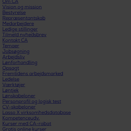
Om CA
Vision og mission
Bestyrelse
Repræsentantskab
Medarbejdere
Ledige stillinger
Tilmeld nyhedsbrev
Kontakt CA
Temaer
Jobsøgning
Arbejdsliv
Lønforhandling
Opsagt
Fremtidens arbejdsmarked
Ledelse
Værktøjer
Løntjek
Lønskabeloner
Personprofil og logisk test
CV-skabeloner
Lasso X virksomhedsdatabase
Kompetenceudv.
Kurser med CA-rabat
Gratis online kurser