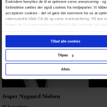
Endvidere benyttes de til at optimere vores annoncering - og 
forbindelse sættes der også cookies fra tredjeparter. Vi håber
accepterer cookies - det vil gøre det nemmere for os at opti
videreudvikle både CA.dk og vores markedsføring. På den 
bruges de til at personalisere indhold til dig, herunder på vor
hjemmeside, i emails og i annoncer. Ønsker du senere hen a
cookie-samtykke, kan du altid gøre det ved at klikke på "Cook
Tillad alle cookies
nederst på alle sider.
Tilpas
Afvis
Jesper Nygaard Nielsen
IT-konsulent