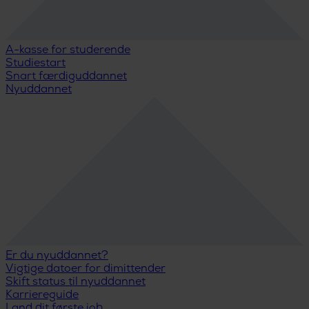
A-kasse for studerende
Studiestart
Snart færdiguddannet
Nyuddannet
Er du nyuddannet?
Vigtige datoer for dimittender
Skift status til nyuddannet
Karriereguide
Land dit første job