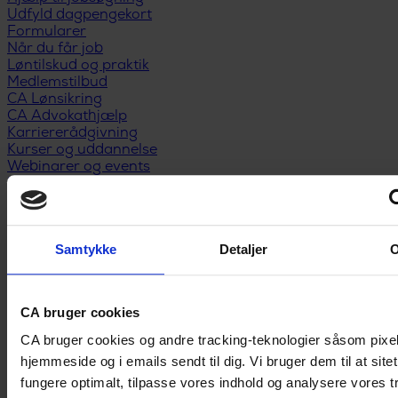
Udfyld dagpengekort
Formularer
Når du får job
Løntilskud og praktik
Medlemstilbud
CA Lønsikring
CA Advokathjælp
Karriererådgivning
Kurser og uddannelse
Webinarer og events
Medlemsfordele
Privatøkonomi
Anbefal nyt medlem
Kontakt
Samtykke
Detaljer
CA bruger cookies
CA bruger cookies og andre tracking-teknologier såsom pixe
hjemmeside og i emails sendt til dig. Vi bruger dem til at site
fungere optimalt, tilpasse vores indhold og analysere vores tr