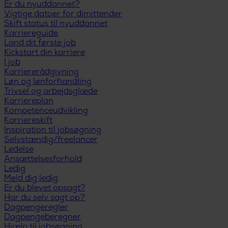
Er du nyuddannet?
Vigtige datoer for dimittender
Skift status til nyuddannet
Karriereguide
Land dit første job
Kickstart din karriere
I job
Karriererådgivning
Løn og lønforhandling
Trivsel og arbejdsglæde
Karriereplan
Kompetenceudvikling
Karriereskift
Inspiration til jobsøgning
Selvstændig/freelancer
Ledelse
Ansættelsesforhold
Ledig
Meld dig ledig
Er du blevet opsagt?
Har du selv sagt op?
Dagpengeregler
Dagpengeberegner
Hjælp til jobsøgning