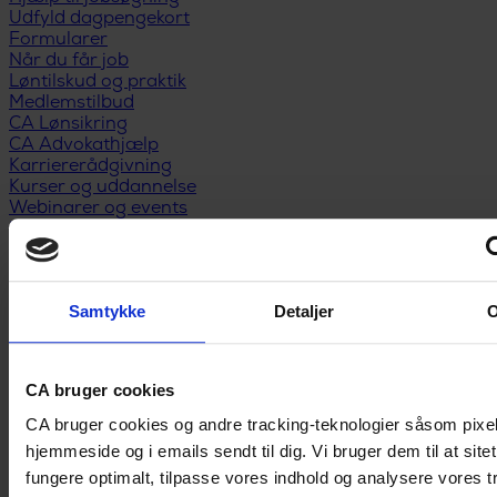
Udfyld dagpengekort
Formularer
Når du får job
Løntilskud og praktik
Medlemstilbud
CA Lønsikring
CA Advokathjælp
Karriererådgivning
Kurser og uddannelse
Webinarer og events
Medlemsfordele
Privatøkonomi
Anbefal nyt medlem
Kontakt
Samtykke
Detaljer
CA bruger cookies
CA bruger cookies og andre tracking-teknologier såsom pixe
hjemmeside og i emails sendt til dig. Vi bruger dem til at site
fungere optimalt, tilpasse vores indhold og analysere vores tr