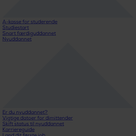
A-kasse for studerende
Studiestart
Snart færdiguddannet
Nyuddannet
Er du nyuddannet?
Vigtige datoer for dimittender
Skift status til nyuddannet
Karriereguide
Land dit første job