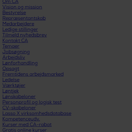
Om CA
Vision og mission
Bestyrelse
Repræsentantskab
Medarbejdere
Ledige stillinger
Tilmeld nyhedsbrev
Kontakt CA
Temaer
Jobsøgning
Arbejdsliv
Lønforhandling
Opsagt
Fremtidens arbejdsmarked
Ledelse
Værktøjer
Løntjek
Lønskabeloner
Personprofil og logisk test
CV-skabeloner
Lasso X virksomhedsdatabase
Kompetenceudv.
Kurser med CA-rabat
Gratis online kurser