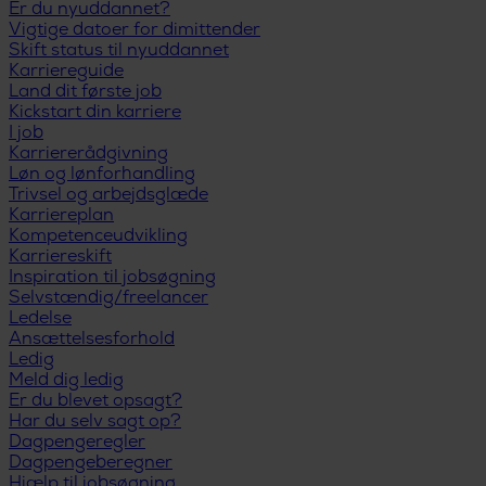
Er du nyuddannet?
Vigtige datoer for dimittender
Skift status til nyuddannet
Karriereguide
Land dit første job
Kickstart din karriere
I job
Karriererådgivning
Løn og lønforhandling
Trivsel og arbejdsglæde
Karriereplan
Kompetenceudvikling
Karriereskift
Inspiration til jobsøgning
Selvstændig/freelancer
Ledelse
Ansættelsesforhold
Ledig
Meld dig ledig
Er du blevet opsagt?
Har du selv sagt op?
Dagpengeregler
Dagpengeberegner
Hjælp til jobsøgning