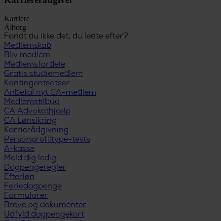
Karriere
Ålborg
Fandt du ikke det, du ledte efter?
Medlemskab
Bliv medlem
Medlemsfordele
Gratis studiemedlem
Kontingentsatser
Anbefal nyt CA-medlem
Medlemstilbud
CA Advokathjælp
CA Lønsikring
Karrierådgivning
Personprofiltype-tests
A-kasse
Meld dig ledig
Dagpengeregler
Efterløn
Feriedagpenge
Formularer
Breve og dokumenter
Udfyld dagpengekort