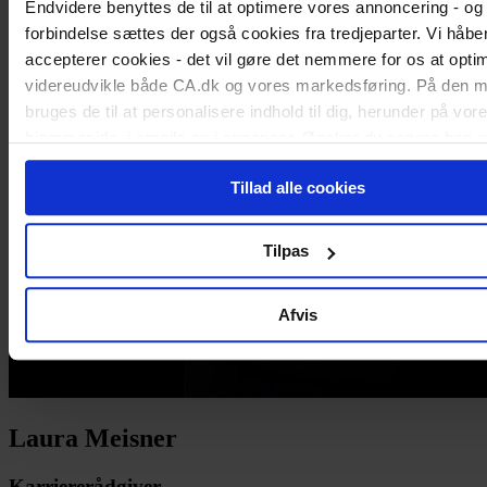
Endvidere benyttes de til at optimere vores annoncering - og 
forbindelse sættes der også cookies fra tredjeparter. Vi håber
accepterer cookies - det vil gøre det nemmere for os at opti
videreudvikle både CA.dk og vores markedsføring. På den 
bruges de til at personalisere indhold til dig, herunder på vor
hjemmeside, i emails og i annoncer. Ønsker du senere hen a
cookie-samtykke, kan du altid gøre det ved at klikke på "Cook
Tillad alle cookies
nederst på alle sider.
Tilpas
Afvis
Laura Meisner
Karriererådgiver