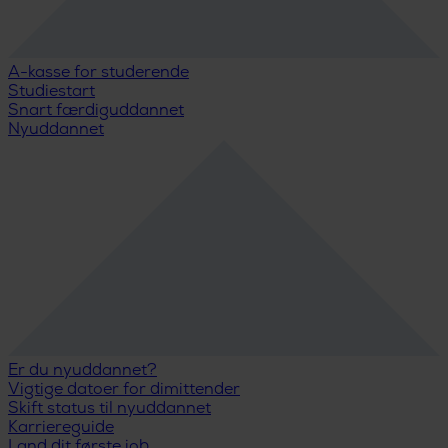
A-kasse for studerende
Studiestart
Snart færdiguddannet
Nyuddannet
Er du nyuddannet?
Vigtige datoer for dimittender
Skift status til nyuddannet
Karriereguide
Land dit første job