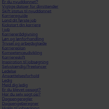
Er du nyuddannet?
Vigtige datoer for dimittender
Skift status til nyuddannet
Karriereguide
Land dit første job
Kickstart din karriere
I job
Karriererådgivning
Løn og lønforhandling
Trivsel og arbejdsglæde
Karriereplan
Kompetenceudvikling
Karriereskift
Inspiration til jobsøgning
Selvstændig/freelancer
Ledelse
Ansættelsesforhold
Ledig
Meld dig ledig
Er du blevet opsagt?
Har du selv sagt op?
Dagpengeregler
Dagpengeberegner
Hjælp til jobsøgning