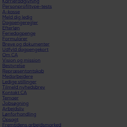
Karrierådgivning
Personprofiltype-tests
A-kasse
Meld dig ledig
Dagpengeregler
Efterløn
Feriedagpenge
Formularer
Breve og dokumenter
Udfyld dagpengekort
Om CA
Vision og mission
Bestyrelse
Repræsentantskab
Medarbejdere
Ledige stillinger
Tilmeld nyhedsbrev
Kontakt CA
Temaer
Jobsøgning
Arbejdsliv
Lønforhandling
Opsagt
Fremtidens arbejdsmarked