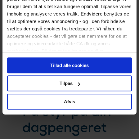
Udfyld dagpengekort
bruger dem til at sitet kan fungere optimalt, tilpasse vores
Formularer
indhold og analysere vores trafik. Endvidere benyttes de
Når du får job
til at optimere vores annoncering - og i den forbindelse
Løntilskud og praktik
Medlemstilbud
sættes der også cookies fra tredjeparter. Vi håber, du
CA Lønsikring
accepterer cookies - det vil gøre det nemmere for os at
CA Advokathjælp
optimere og videreudvikle både CA.dk og vores
Karriererådgivning
markedsføring. På den måde bruges de til at
Kurser og uddannelse
Webinarer og events
personalisere indhold til dig, herunder på vores
Medlemsfordele
Tillad alle cookies
hjemmeside, i emails og i annoncer. Ønsker du senere
Privatøkonomi
hen at ændre dit cookie-samtykke, kan du altid gøre det
Anbefal nyt medlem
ved at klikke på "Cookiepolitik" nederst på alle sider.
Kontakt
Tilpas
Afvis
Få styr på din
dagpengeret