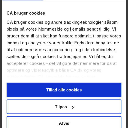
Er du nyuddannet?
Vigtige datoer for dimittender
CA bruger cookies
Skift status til nyuddannet
Karriereguide
CA bruger cookies og andre tracking-teknologier såsom
Land dit første job
pixels på vores hjemmeside og i emails sendt til dig. Vi
Kickstart din karriere
I job
bruger dem til at sitet kan fungere optimalt, tilpasse vores
Karriererådgivning
indhold og analysere vores trafik. Endvidere benyttes de
Løn og lønforhandling
til at optimere vores annoncering - og i den forbindelse
Trivsel og arbejdsglæde
sættes der også cookies fra tredjeparter. Vi håber, du
Karriereplan
Kompetenceudvikling
accepterer cookies - det vil gøre det nemmere for os at
Karriereskift
optimere og videreudvikle både CA.dk og vores
Inspiration til jobsøgning
markedsføring. På den måde bruges de til at
Selvstændig/freelancer
personalisere indhold til dig, herunder på vores
Ledelse
Ansættelsesforhold
Tillad alle cookies
hjemmeside, i emails og i annoncer. Ønsker du senere
Ledig
hen at ændre dit cookie-samtykke, kan du altid gøre det
Meld dig ledig
ved at klikke på "Cookiepolitik" nederst på alle sider.
Er du blevet opsagt?
Tilpas
Har du selv sagt op?
Dagpengeregler
Dagpengeberegner
Afvis
Hjælp til jobsøgning