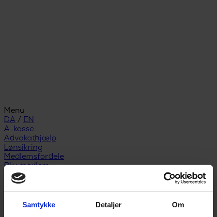
Menu
DA
/
EN
A-kasse
Advokathjælp
Lønsikring
Medlemsfordele
Bliv medlem
Studerende
A-kasse for studerende
Studiestart
Snart færdiguddannet
Samtykke
Detaljer
Om
Nyuddannet