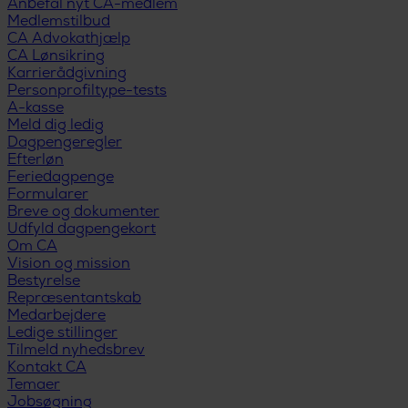
Anbefal nyt CA-medlem
Medlemstilbud
CA Advokathjælp
CA Lønsikring
Karrierådgivning
Personprofiltype-tests
A-kasse
Meld dig ledig
Dagpengeregler
Efterløn
Feriedagpenge
Formularer
Breve og dokumenter
Udfyld dagpengekort
Om CA
Vision og mission
Bestyrelse
Repræsentantskab
Medarbejdere
Ledige stillinger
Tilmeld nyhedsbrev
Kontakt CA
Temaer
Jobsøgning