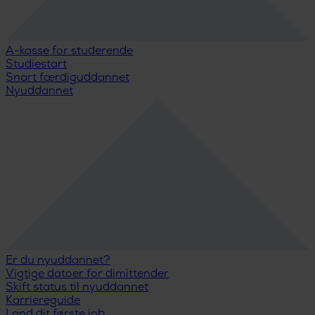
A-kasse for studerende
Studiestart
Snart færdiguddannet
Nyuddannet
Er du nyuddannet?
Vigtige datoer for dimittender
Skift status til nyuddannet
Karriereguide
Land dit første job