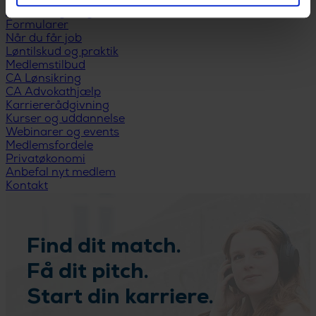
Udfyld dagpengekort
Formularer
Når du får job
Løntilskud og praktik
Medlemstilbud
CA Lønsikring
CA Advokathjælp
Karriererådgivning
Kurser og uddannelse
Webinarer og events
Medlemsfordele
Privatøkonomi
Anbefal nyt medlem
Kontakt