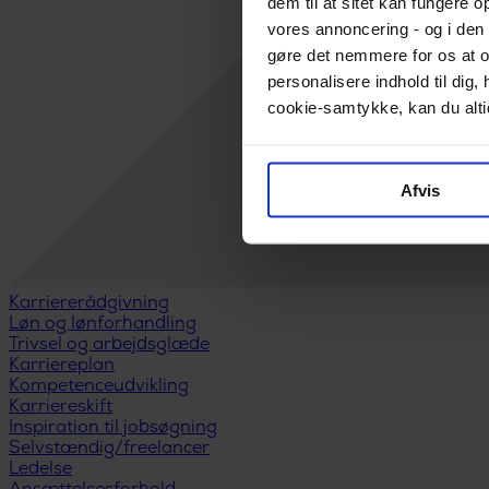
dem til at sitet kan fungere o
vores annoncering - og i den 
gøre det nemmere for os at o
personalisere indhold til di
cookie-samtykke, kan du altid
Afvis
Karriererådgivning
Løn og lønforhandling
Trivsel og arbejdsglæde
Karriereplan
Kompetenceudvikling
Karriereskift
Inspiration til jobsøgning
Selvstændig/freelancer
Ledelse