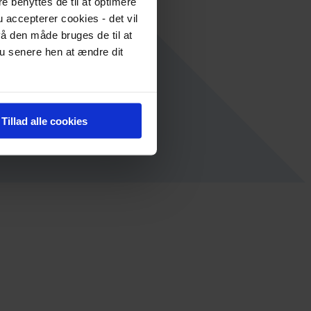
re benyttes de til at optimere
 accepterer cookies - det vil
å den måde bruges de til at
du senere hen at ændre dit
Tillad alle cookies