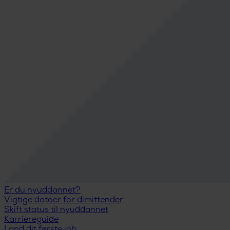
Er du nyuddannet?
Vigtige datoer for dimittender
Skift status til nyuddannet
Karriereguide
Land dit første job