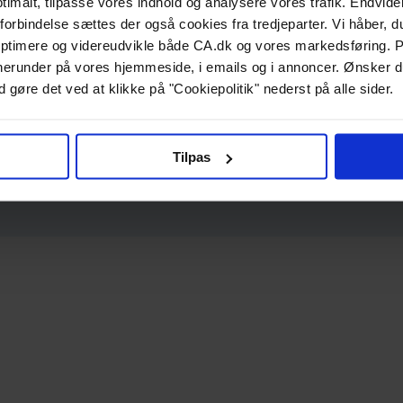
ptimalt, tilpasse vores indhold og analysere vores trafik. Endvide
forbindelse sættes der også cookies fra tredjeparter. Vi håber, du
ptimere og videreudvikle både CA.dk og vores markedsføring. P
g, herunder på vores hjemmeside, i emails og i annoncer. Ønsker 
 gøre det ved at klikke på "Cookiepolitik" nederst på alle sider.
Tilpas