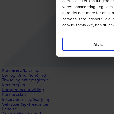
dem til at sitet kan fungere o
vores annoncering - og i den 
gøre det nemmere for os at o
personalisere indhold til di
cookie-samtykke, kan du altid
Afvis
Karriererådgivning
Løn og lønforhandling
Trivsel og arbejdsglæde
Karriereplan
Kompetenceudvikling
Karriereskift
Inspiration til jobsøgning
Selvstændig/freelancer
Ledelse