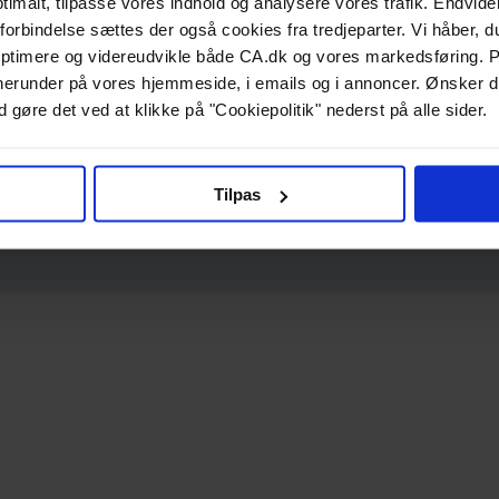
ptimalt, tilpasse vores indhold og analysere vores trafik. Endvide
forbindelse sættes der også cookies fra tredjeparter. Vi håber, du
ptimere og videreudvikle både CA.dk og vores markedsføring. P
g, herunder på vores hjemmeside, i emails og i annoncer. Ønsker 
 gøre det ved at klikke på "Cookiepolitik" nederst på alle sider.
Tilpas