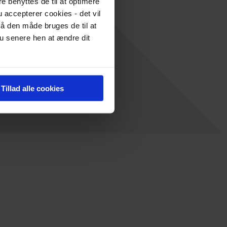
re benyttes de til at optimere
 accepterer cookies - det vil
å den måde bruges de til at
du senere hen at ændre dit
Tillad alle cookies