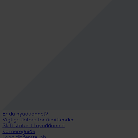
Er du nyuddannet?
Vigtige datoer for dimittender
Skift status til nyuddannet
Karriereguide
Land dit første job