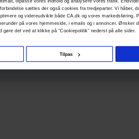
ptimalt, tilpasse vores indhold og analysere vores trafik. Endvide
forbindelse sættes der også cookies fra tredjeparter. Vi håber, du
ptimere og videreudvikle både CA.dk og vores markedsføring. P
g, herunder på vores hjemmeside, i emails og i annoncer. Ønsker 
 gøre det ved at klikke på "Cookiepolitik" nederst på alle sider.
Tilpas