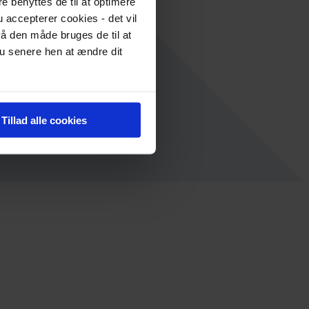
re benyttes de til at optimere
 accepterer cookies - det vil
å den måde bruges de til at
du senere hen at ændre dit
Tillad alle cookies