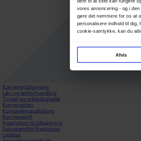
dem til at sitet kan fungere o
vores annoncering - og i den 
gøre det nemmere for os at o
personalisere indhold til di
cookie-samtykke, kan du altid
Afvis
Karriererådgivning
Løn og lønforhandling
Trivsel og arbejdsglæde
Karriereplan
Kompetenceudvikling
Karriereskift
Inspiration til jobsøgning
Selvstændig/freelancer
Ledelse