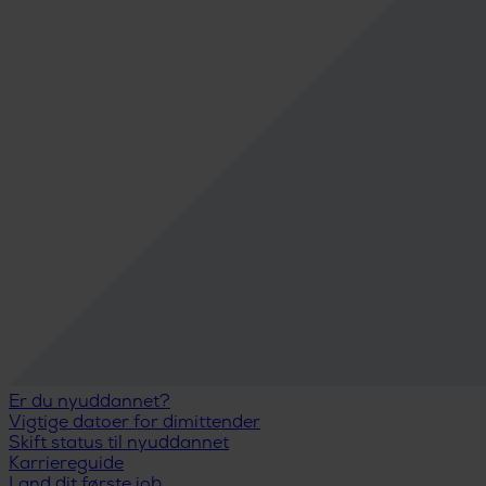
Er du nyuddannet?
Vigtige datoer for dimittender
Skift status til nyuddannet
Karriereguide
Land dit første job