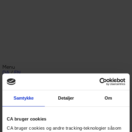
Menu
DA
/
EN
A-kasse
Advokathjælp
Lønsikring
Medlemsfordele
Samtykke
Detaljer
Om
Bliv medlem
Studerende
A-kasse for studerende
Studiestart
CA bruger cookies
Snart færdiguddannet
CA bruger cookies og andre tracking-teknologier såsom
Nyuddannet