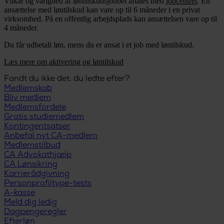
Vilkår og varighed af løntilskudsjobbet aftales med
jobcentret
. En
ansættelse med løntilskud kan vare op til 6 måneder i en privat
virksomhed. På en offentlig arbejdsplads kan ansættelsen vare op til
4 måneder.
Du får udbetalt løn, mens du er ansat i et job med løntilskud.
Læs mere om aktivering og løntilskud
Fandt du ikke det, du ledte efter?
Medlemskab
Bliv medlem
Medlemsfordele
Gratis studiemedlem
Kontingentsatser
Anbefal nyt CA-medlem
Medlemstilbud
CA Advokathjælp
CA Lønsikring
Karrierådgivning
Personprofiltype-tests
A-kasse
Meld dig ledig
Dagpengeregler
Efterløn