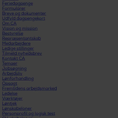
Feriedagpenge
Formularer
Breve og dokumenter
Udfyld dagpengekort
Om CA
Vision og mission
Bestyrelse
Repræsentantskab
Medarbejdere
Ledige stillinger
Tilmeld nyhedsbrev
Kontakt CA
Temaer
Jobsøgning
Arbejdsliv
Lønforhandling
Opsagt
Fremtidens arbejdsmarked
Ledelse
Værktøjer
Løntjek
Lønskabeloner
Personprofil og logisk test