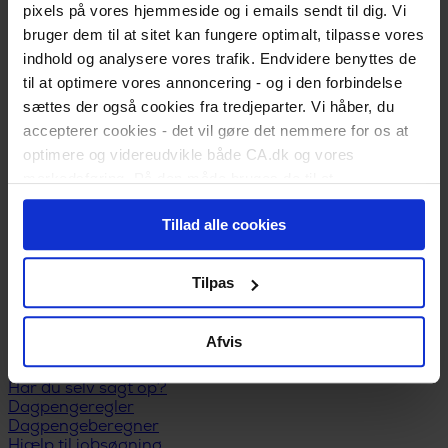
Er du nyuddannet?
pixels på vores hjemmeside og i emails sendt til dig. Vi
Vigtige datoer for dimittender
bruger dem til at sitet kan fungere optimalt, tilpasse vores
Skift status til nyuddannet
indhold og analysere vores trafik. Endvidere benyttes de
Karriereguide
til at optimere vores annoncering - og i den forbindelse
Land dit første job
Kickstart din karriere
sættes der også cookies fra tredjeparter. Vi håber, du
I job
accepterer cookies - det vil gøre det nemmere for os at
Karriererådgivning
optimere og videreudvikle både CA.dk og vores
Løn og lønforhandling
markedsføring. På den måde bruges de til at
Trivsel og arbejdsglæde
Karriereplan
personalisere indhold til dig, herunder på vores
Kompetenceudvikling
Tillad alle cookies
hjemmeside, i emails og i annoncer. Ønsker du senere
Karriereskift
hen at ændre dit cookie-samtykke, kan du altid gøre det
Inspiration til jobsøgning
Selvstændig/freelancer
ved at klikke på "Cookiepolitik" nederst på alle sider.
Tilpas
Ledelse
Ansættelsesforhold
Ledig
Afvis
Meld dig ledig
Er du blevet opsagt?
Har du selv sagt op?
Dagpengeregler
Dagpengeberegner
Hjælp til jobsøgning