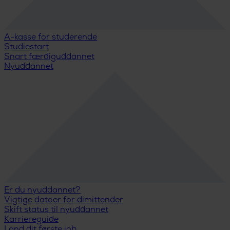
A-kasse for studerende
Studiestart
Snart færdiguddannet
Nyuddannet
Er du nyuddannet?
Vigtige datoer for dimittender
Skift status til nyuddannet
Karriereguide
Land dit første job