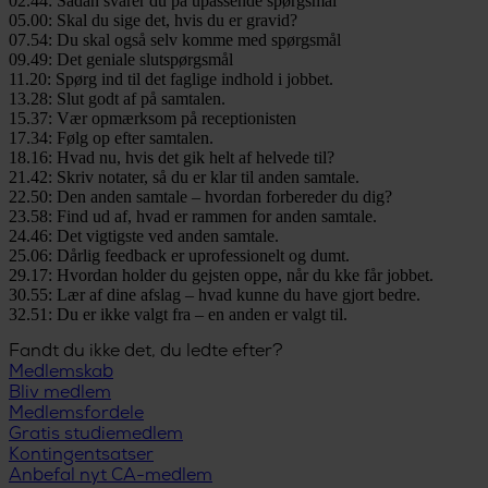
02.44: Sådan svarer du på upassende spørgsmål
05.00: Skal du sige det, hvis du er gravid?
07.54: Du skal også selv komme med spørgsmål
09.49: Det geniale slutspørgsmål
11.20: Spørg ind til det faglige indhold i jobbet.
13.28: Slut godt af på samtalen.
15.37: Vær opmærksom på receptionisten
17.34: Følg op efter samtalen.
18.16: Hvad nu, hvis det gik helt af helvede til?
21.42: Skriv notater, så du er klar til anden samtale.
22.50: Den anden samtale – hvordan forbereder du dig?
23.58: Find ud af, hvad er rammen for anden samtale.
24.46: Det vigtigste ved anden samtale.
25.06: Dårlig feedback er uprofessionelt og dumt.
29.17: Hvordan holder du gejsten oppe, når du kke får jobbet.
30.55: Lær af dine afslag – hvad kunne du have gjort bedre.
32.51: Du er ikke valgt fra – en anden er valgt til.
Fandt du ikke det, du ledte efter?
Medlemskab
Bliv medlem
Medlemsfordele
Gratis studiemedlem
Kontingentsatser
Anbefal nyt CA-medlem