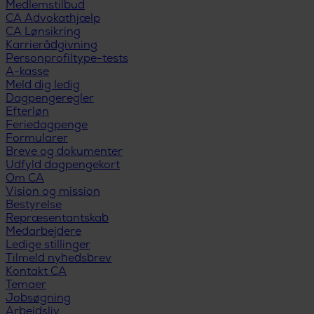
Medlemstilbud
CA Advokathjælp
CA Lønsikring
Karrierådgivning
Personprofiltype-tests
A-kasse
Meld dig ledig
Dagpengeregler
Efterløn
Feriedagpenge
Formularer
Breve og dokumenter
Udfyld dagpengekort
Om CA
Vision og mission
Bestyrelse
Repræsentantskab
Medarbejdere
Ledige stillinger
Tilmeld nyhedsbrev
Kontakt CA
Temaer
Jobsøgning
Arbejdsliv