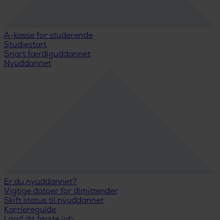
A-kasse for studerende
Studiestart
Snart færdiguddannet
Nyuddannet
Er du nyuddannet?
Vigtige datoer for dimittender
Skift status til nyuddannet
Karriereguide
Land dit første job