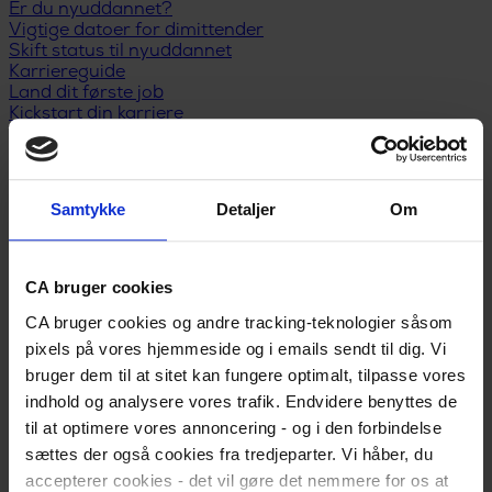
Er du nyuddannet?
Vigtige datoer for dimittender
Skift status til nyuddannet
Karriereguide
Land dit første job
Kickstart din karriere
I job
Karriererådgivning
Løn og lønforhandling
Trivsel og arbejdsglæde
Samtykke
Detaljer
Om
Karriereplan
Kompetenceudvikling
Karriereskift
Inspiration til jobsøgning
CA bruger cookies
Selvstændig/freelancer
CA bruger cookies og andre tracking-teknologier såsom
Ledelse
Ansættelsesforhold
pixels på vores hjemmeside og i emails sendt til dig. Vi
Ledig
bruger dem til at sitet kan fungere optimalt, tilpasse vores
Meld dig ledig
indhold og analysere vores trafik. Endvidere benyttes de
Er du blevet opsagt?
Har du selv sagt op?
til at optimere vores annoncering - og i den forbindelse
Dagpengeregler
sættes der også cookies fra tredjeparter. Vi håber, du
Dagpengeberegner
accepterer cookies - det vil gøre det nemmere for os at
Hjælp til jobsøgning