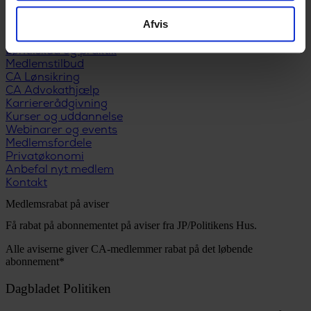
Udfyld dagpengekort
Afvis
Formularer
Når du får job
Løntilskud og praktik
Medlemstilbud
CA Lønsikring
CA Advokathjælp
Karriererådgivning
Kurser og uddannelse
Webinarer og events
Medlemsfordele
Privatøkonomi
Anbefal nyt medlem
Kontakt
Medlemsrabat på aviser
Få rabat på abonnementet på aviser fra JP/Politikens Hus.
Alle aviserne giver CA-medlemmer rabat på det løbende
abonnement*
Dagbladet Politiken