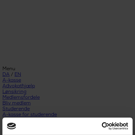
Menu
DA
/
EN
A-kasse
Advokathjælp
Lønsikring
Medlemsfordele
Bliv medlem
Studerende
A-kasse for studerende
Studiestart
Snart færdiguddannet
Nyuddannet