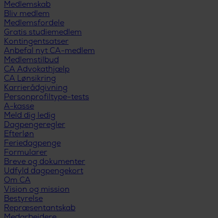
Medlemskab
Bliv medlem
Medlemsfordele
Gratis studiemedlem
Kontingentsatser
Anbefal nyt CA-medlem
Medlemstilbud
CA Advokathjælp
CA Lønsikring
Karrierådgivning
Personprofiltype-tests
A-kasse
Meld dig ledig
Dagpengeregler
Efterløn
Feriedagpenge
Formularer
Breve og dokumenter
Udfyld dagpengekort
Om CA
Vision og mission
Bestyrelse
Repræsentantskab
Medarbejdere