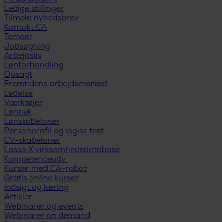
Ledige stillinger
Tilmeld nyhedsbrev
Kontakt CA
Temaer
Jobsøgning
Arbejdsliv
Lønforhandling
Opsagt
Fremtidens arbejdsmarked
Ledelse
Værktøjer
Løntjek
Lønskabeloner
Personprofil og logisk test
CV-skabeloner
Lasso X virksomhedsdatabase
Kompetenceudv.
Kurser med CA-rabat
Gratis online kurser
Indsigt og læring
Artikler
Webinarer og events
Webinarer on demand