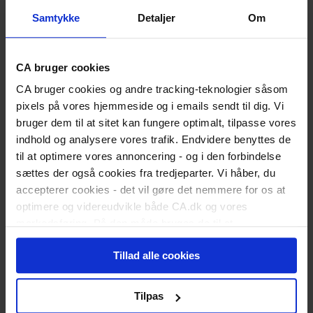
Er du nyuddannet?
Samtykke
Detaljer
Om
Vigtige datoer for dimittender
Skift status til nyuddannet
Karriereguide
Land dit første job
CA bruger cookies
Kickstart din karriere
I job
CA bruger cookies og andre tracking-teknologier såsom
Karriererådgivning
pixels på vores hjemmeside og i emails sendt til dig. Vi
Løn og lønforhandling
bruger dem til at sitet kan fungere optimalt, tilpasse vores
Trivsel og arbejdsglæde
Karriereplan
indhold og analysere vores trafik. Endvidere benyttes de
Kompetenceudvikling
til at optimere vores annoncering - og i den forbindelse
Karriereskift
sættes der også cookies fra tredjeparter. Vi håber, du
Inspiration til jobsøgning
accepterer cookies - det vil gøre det nemmere for os at
Selvstændig/freelancer
Ledelse
optimere og videreudvikle både CA.dk og vores
Ansættelsesforhold
markedsføring. På den måde bruges de til at
Ledig
personalisere indhold til dig, herunder på vores
Meld dig ledig
Tillad alle cookies
hjemmeside, i emails og i annoncer. Ønsker du senere
Er du blevet opsagt?
Har du selv sagt op?
hen at ændre dit cookie-samtykke, kan du altid gøre det
Dagpengeregler
ved at klikke på "Cookiepolitik" nederst på alle sider.
Tilpas
Dagpengeberegner
Hjælp til jobsøgning