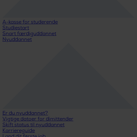
A-kasse for studerende
Studiestart
Snart færdiguddannet
Nyuddannet
Er du nyuddannet?
Vigtige datoer for dimittender
Skift status til nyuddannet
Karriereguide
Land dit første job