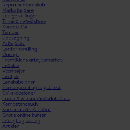
Repræsentantskab
Medarbejdere
Ledige stillinger
Tilmeld nyhedsbrev
Kontakt CA
Temaer
Jobsøgning
Arbejdsliv
Lønforhandling
Opsagt
Fremtidens arbejdsmarked
Ledelse
Værktøjer
Løntjek
Lønskabeloner
Personprofil og logisk test
CV-skabeloner
Lasso X virksomhedsdatabase
Kompetenceudv.
Kurser med CA-rabat
Gratis online kurser
Indsigt og læring
Artikler