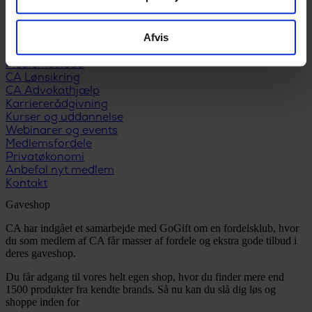
Udfyld dagpengekort
Formularer
Afvis
Når du får job
Løntilskud og praktik
Medlemstilbud
CA Lønsikring
CA Advokathjælp
Karriererådgivning
Kurser og uddannelse
Webinarer og events
Medlemsfordele
Privatøkonomi
Anbefal nyt medlem
Kontakt
Gaveshop
CA har indgået et samarbejde med GoGift om en fordelsklub, hvor
du som medlem af CA får masser af fordele og ekstra gode tilbud i
deres gaveshop.
Du får adgang til vores helt egen shop, hvor du finder mere end
1500 produkter fra kendte brands. Så nu kan du slå dig løs og
shoppe inden for