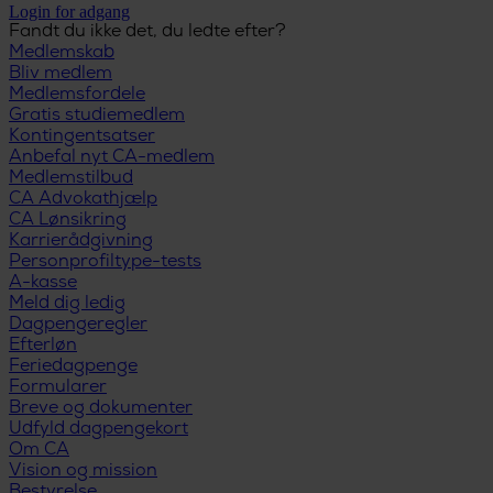
Login for adgang
Fandt du ikke det, du ledte efter?
Medlemskab
Bliv medlem
Medlemsfordele
Gratis studiemedlem
Kontingentsatser
Anbefal nyt CA-medlem
Medlemstilbud
CA Advokathjælp
CA Lønsikring
Karrierådgivning
Personprofiltype-tests
A-kasse
Meld dig ledig
Dagpengeregler
Efterløn
Feriedagpenge
Formularer
Breve og dokumenter
Udfyld dagpengekort
Om CA
Vision og mission
Bestyrelse