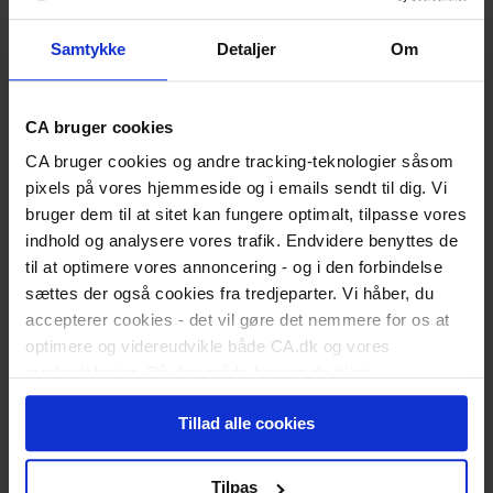
Er du nyuddannet?
Vigtige datoer for dimittender
Samtykke
Detaljer
Om
Skift status til nyuddannet
Karriereguide
Land dit første job
Kickstart din karriere
CA bruger cookies
I job
Karriererådgivning
CA bruger cookies og andre tracking-teknologier såsom
Løn og lønforhandling
pixels på vores hjemmeside og i emails sendt til dig. Vi
Trivsel og arbejdsglæde
bruger dem til at sitet kan fungere optimalt, tilpasse vores
Karriereplan
Kompetenceudvikling
indhold og analysere vores trafik. Endvidere benyttes de
Karriereskift
til at optimere vores annoncering - og i den forbindelse
Inspiration til jobsøgning
sættes der også cookies fra tredjeparter. Vi håber, du
Selvstændig/freelancer
accepterer cookies - det vil gøre det nemmere for os at
Ledelse
Ansættelsesforhold
optimere og videreudvikle både CA.dk og vores
Ledig
markedsføring. På den måde bruges de til at
Meld dig ledig
personalisere indhold til dig, herunder på vores
Er du blevet opsagt?
Tillad alle cookies
hjemmeside, i emails og i annoncer. Ønsker du senere
Har du selv sagt op?
Dagpengeregler
hen at ændre dit cookie-samtykke, kan du altid gøre det
Dagpengeberegner
ved at klikke på "Cookiepolitik" nederst på alle sider.
Tilpas
Hjælp til jobsøgning