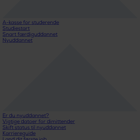
A-kasse for studerende
Studiestart
Snart færdiguddannet
Nyuddannet
Er du nyuddannet?
Vigtige datoer for dimittender
Skift status til nyuddannet
Karriereguide
Land dit første job