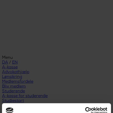
Menu
DA
/
EN
A-kasse
Advokathjælp
Lønsikring
Medlemsfordele
Bliv medlem
Studerende
A-kasse for studerende
Studiestart
Snart færdiguddannet
Nyuddannet