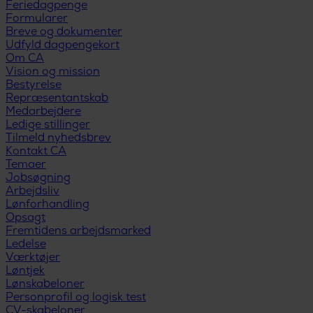
Feriedagpenge
Formularer
Breve og dokumenter
Udfyld dagpengekort
Om CA
Vision og mission
Bestyrelse
Repræsentantskab
Medarbejdere
Ledige stillinger
Tilmeld nyhedsbrev
Kontakt CA
Temaer
Jobsøgning
Arbejdsliv
Lønforhandling
Opsagt
Fremtidens arbejdsmarked
Ledelse
Værktøjer
Løntjek
Lønskabeloner
Personprofil og logisk test
CV-skabeloner