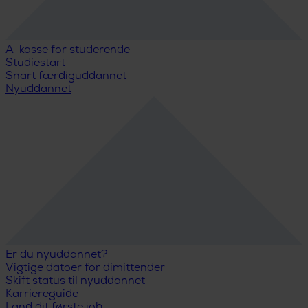
A-kasse for studerende
Studiestart
Snart færdiguddannet
Nyuddannet
Er du nyuddannet?
Vigtige datoer for dimittender
Skift status til nyuddannet
Karriereguide
Land dit første job