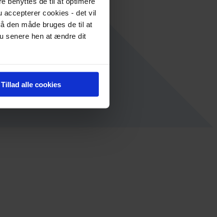
re benyttes de til at optimere
 accepterer cookies - det vil
å den måde bruges de til at
du senere hen at ændre dit
Tillad alle cookies