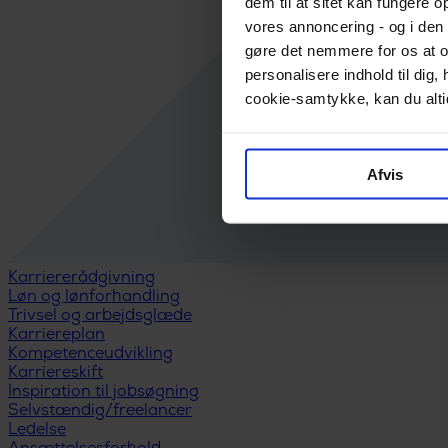
dem til at sitet kan fungere o
vores annoncering - og i den 
gøre det nemmere for os at o
personalisere indhold til di
cookie-samtykke, kan du altid
Afvis
Karriererådgivning
Løn og lønforhandling
Trivsel og arbejdsglæde
Karriereplan
Kompetenceudvikling
Karriereskift
Inspiration til jobsøgning
Selvstændig/freelancer
Ledelse