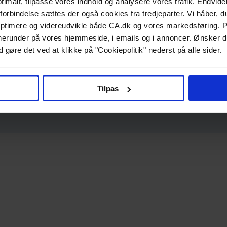
ptimalt, tilpasse vores indhold og analysere vores trafik. Endvide
forbindelse sættes der også cookies fra tredjeparter. Vi håber, du
ptimere og videreudvikle både CA.dk og vores markedsføring. P
g, herunder på vores hjemmeside, i emails og i annoncer. Ønsker 
 gøre det ved at klikke på "Cookiepolitik" nederst på alle sider.
Tilpas