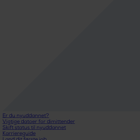
Er du nyuddannet?
Vigtige datoer for dimittender
Skift status til nyuddannet
Karriereguide
Land dit første job