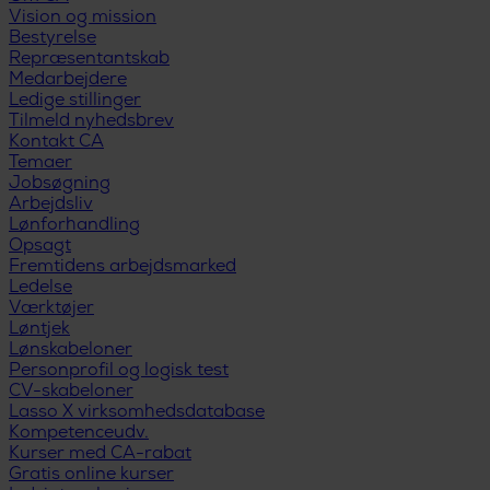
Vision og mission
Bestyrelse
Repræsentantskab
Medarbejdere
Ledige stillinger
Tilmeld nyhedsbrev
Kontakt CA
Temaer
Jobsøgning
Arbejdsliv
Lønforhandling
Opsagt
Fremtidens arbejdsmarked
Ledelse
Værktøjer
Løntjek
Lønskabeloner
Personprofil og logisk test
CV-skabeloner
Lasso X virksomhedsdatabase
Kompetenceudv.
Kurser med CA-rabat
Gratis online kurser