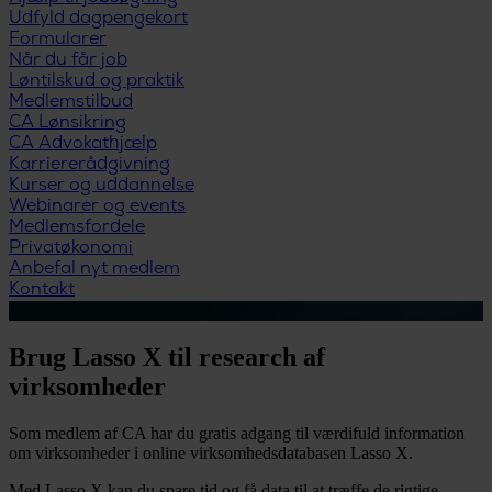
Udfyld dagpengekort
Formularer
Når du får job
Løntilskud og praktik
Medlemstilbud
CA Lønsikring
CA Advokathjælp
Karriererådgivning
Kurser og uddannelse
Webinarer og events
Medlemsfordele
Privatøkonomi
Anbefal nyt medlem
Kontakt
Brug Lasso X til research af
virksomheder
Som medlem af CA har du gratis adgang til værdifuld information
om virksomheder i online virksomhedsdatabasen Lasso X.
Med Lasso X kan du spare tid og få data til at træffe de rigtige