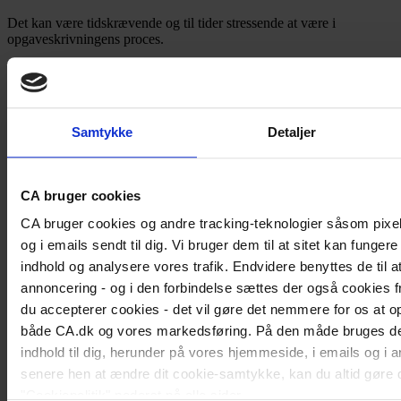
Det kan være tidskrævende og til tider stressende at være i
opgaveskrivningens proces.
Lasso X gør det muligt for dig som studerende at få det fulde indblik
i den virksomhed, du skriver om.
Når du skal forsvare din opgave
Samtykke
Detaljer
Efter du har afleveret din opgave og frem til dit mundtlige forsvar,
kan der være opstået ændringer, som kan være afgørende, at du har
kendskab til.
CA bruger cookies
Du kan følge evt. ændringer løbende i Lasso X, så du er sikker på,
CA bruger cookies og andre tracking-teknologier såsom pix
at ingen nyheder/ændringer bliver forbigået - og du derfor vil være
et skridt foran både censor og vejleder.
og i emails sendt til dig. Vi bruger dem til at sitet kan fungere
indhold og analysere vores trafik. Endvidere benyttes de til 
annoncering - og i den forbindelse sættes der også cookies fr
Webinar - on demand
du accepterer cookies - det vil gøre det nemmere for os at o
Research dig til jobbet med Lasso X
både CA.dk og vores markedsføring. På den måde bruges de t
indhold til dig, herunder på vores hjemmeside, i emails og i
Se CA's webinar on demand og få en grundig introduktion til,
senere hen at ændre dit cookie-samtykke, kan du altid gøre d
hvordan du bruger Lasso X i din jobsøgning
"Cookiepolitik" nederst på alle sider.