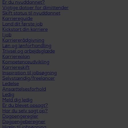
Er du nyuddannet?
Vigtige datoer for dimittender
Skift status til nyuddannet
Karriereguide
Land dit første job
Kickstart din karriere
I job
Karriererådgivning
Løn og lønforhandling
Trivsel og arbejdsglæde
Karriereplan
Kompetenceudvikling
Karriereskift
Inspiration til jobsøgning
Selvstændig/freelancer
Ledelse
Ansættelsesforhold
Ledig
Meld dig ledig
Er du blevet opsagt?
Har du selv sagt op?
Dagpengeregler
Dagpengeberegner
Hjælp til jobsøgning