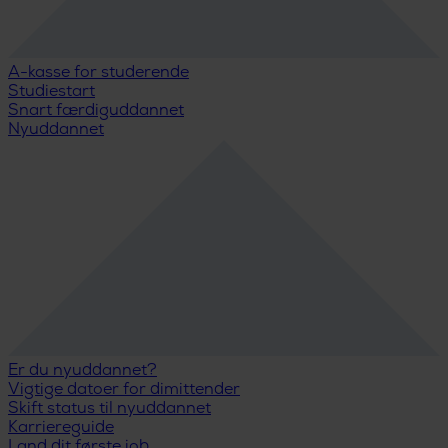
A-kasse for studerende
Studiestart
Snart færdiguddannet
Nyuddannet
Er du nyuddannet?
Vigtige datoer for dimittender
Skift status til nyuddannet
Karriereguide
Land dit første job