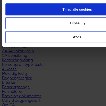
Log ind og se webinaret, når det passer dig
Tillad alle cookies
Se webinaret
Fandt du ikke det, du ledte efter?
Medlemskab
Tilpas
Bliv medlem
Medlemsfordele
Gratis studiemedlem
Afvis
Kontingentsatser
Anbefal nyt CA-medlem
Medlemstilbud
CA Advokathjælp
CA Lønsikring
Karrierådgivning
Personprofiltype-tests
A-kasse
Meld dig ledig
Dagpengeregler
Efterløn
Feriedagpenge
Formularer
Breve og dokumenter
Udfyld dagpengekort
Om CA