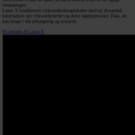
beslutninger.
Lasso X kombinerer virksomhedsregnskaber med ny dynamisk
information om virksomhederne og deres nøglepersoner. Data, du
kan bruge i din jobsøgning og research.
Få adgang til Lasso X