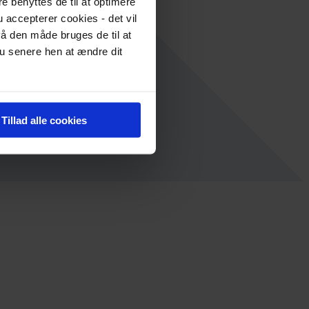
re benyttes de til at optimere
 accepterer cookies - det vil
å den måde bruges de til at
du senere hen at ændre dit
Tillad alle cookies