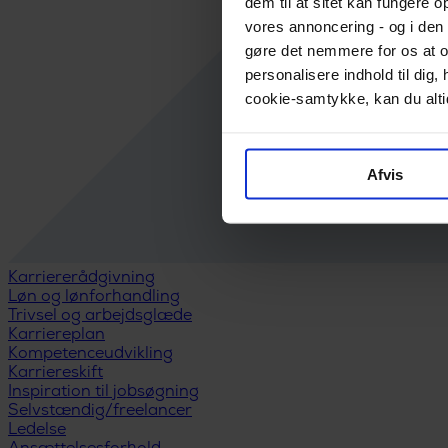
dem til at sitet kan fungere o
vores annoncering - og i den 
gøre det nemmere for os at o
personalisere indhold til di
cookie-samtykke, kan du altid
Afvis
Karriererådgivning
Løn og lønforhandling
Trivsel og arbejdsglæde
Karriereplan
Kompetenceudvikling
Karriereskift
Inspiration til jobsøgning
Selvstændig/freelancer
Ledelse