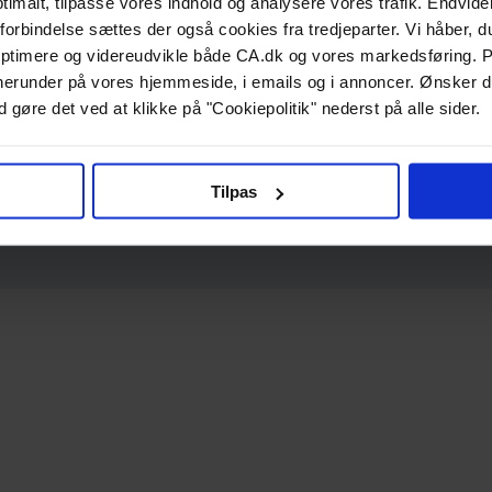
ptimalt, tilpasse vores indhold og analysere vores trafik. Endvide
forbindelse sættes der også cookies fra tredjeparter. Vi håber, du
ptimere og videreudvikle både CA.dk og vores markedsføring. P
g, herunder på vores hjemmeside, i emails og i annoncer. Ønsker 
 gøre det ved at klikke på "Cookiepolitik" nederst på alle sider.
Tilpas