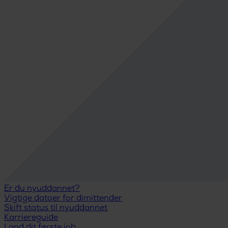
Er du nyuddannet?
Vigtige datoer for dimittender
Skift status til nyuddannet
Karriereguide
Land dit første job