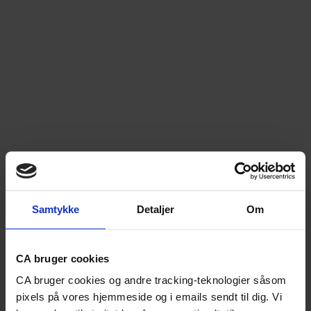
Menu
DA
/
EN
A-kasse
Advokathjælp
Samtykke
Detaljer
Om
Lønsikring
Medlemsfordele
Bliv medlem
Studerende
CA bruger cookies
A-kasse for studerende
Studiestart
CA bruger cookies og andre tracking-teknologier såsom
Snart færdiguddannet
pixels på vores hjemmeside og i emails sendt til dig. Vi
Nyuddannet