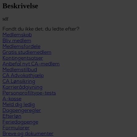
Beskrivelse
sdf
Fandt du ikke det, du ledte efter?
Medlemskab
Bliv medlem
Medlemsfordele
Gratis studiemedlem
Kontingentsatser
Anbefal nyt CA-medlem
Medlemstilbud
CA Advokathjælp
CA Lønsikring
Karrierådgivning
Personprofiltype-tests
A-kasse
Meld dig ledig
Dagpengeregler
Efterløn
Feriedagpenge
Formularer
Breve og dokumenter