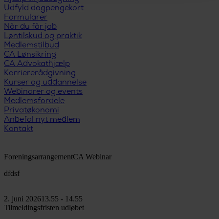
Udfyld dagpengekort
Formularer
Når du får job
Løntilskud og praktik
Medlemstilbud
CA Lønsikring
CA Advokathjælp
Karriererådgivning
Kurser og uddannelse
Webinarer og events
Medlemsfordele
Privatøkonomi
Anbefal nyt medlem
Kontakt
Foreningsarrangement
CA Webinar
dfdsf
2. juni 2026
13.55
-
14.55
Tilmeldingsfristen udløbet