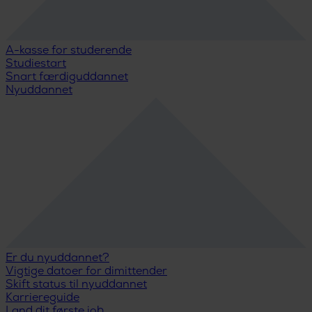
A-kasse for studerende
Studiestart
Snart færdiguddannet
Nyuddannet
Er du nyuddannet?
Vigtige datoer for dimittender
Skift status til nyuddannet
Karriereguide
Land dit første job