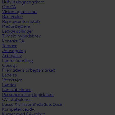
Udfyld dagpengekort
Om CA
Vision og mission
Bestyrelse
Repræsentantskab
Medarbejdere
Ledige stillinger
Tilmeld nyhedsbrev
Kontakt CA
Temaer
Jobsøgning
Arbejdsliv
Lønforhandling
Opsagt
Fremtidens arbejdsmarked
Ledelse
Værktøjer
Løntjek
Lønskabeloner
Personprofil og logisk test
CV-skabeloner
Lasso X virksomhedsdatabase
Kompetenceudv.
Kurser med CA-rabat